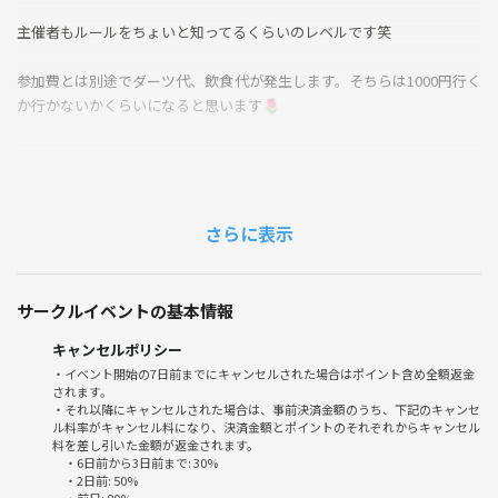
主催者もルールをちょいと知ってるくらいのレベルです笑
参加費とは別途でダーツ代、飲食代が発生します。そちらは1000円行く
か行かないかくらいになると思います🌷
※注意事項
勧誘行為は一切禁止致します。
発覚次第つなげーと運営に連絡し、当サークルの参加もお断りさせて頂
さらに表示
きます。
しつこいナンパも禁止です
サークルイベントの基本情報
キャンセルポリシー
・イベント開始の7日前までにキャンセルされた場合はポイント含め全額返金
されます。
・それ以降にキャンセルされた場合は、事前決済金額のうち、下記のキャンセ
ル料率がキャンセル料になり、決済金額とポイントのそれぞれからキャンセル
料を差し引いた金額が返金されます。
・6日前から3日前まで: 30%
・2日前: 50%