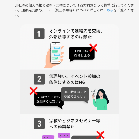
LINE等の個人情報の取得・交換については双方同意のうえ慎重に行ってくださ
－－－－－－－－－－－－－－－－－－－－－－－－－
い。連絡先交換のルール（禁止事項等）について詳しくは
こちら
をご覧くださ
い。
◆当日の流れ
・18：30宮下橋公園（ホタル池）に集合→複数の会場を散歩しながら回
ります（グルメも楽しみます）→時間になりましたら解散とさせていた
だきます
◆参考のURL
https://kugayamatown.com/eventnews.html
◆費用
・つなげーとの参加費（事前決済）
・飲食等は各自で精算となります
◆キャンセルについて
・キャンセルポリシーをご確認ください。
⚠️注意事項⚠️