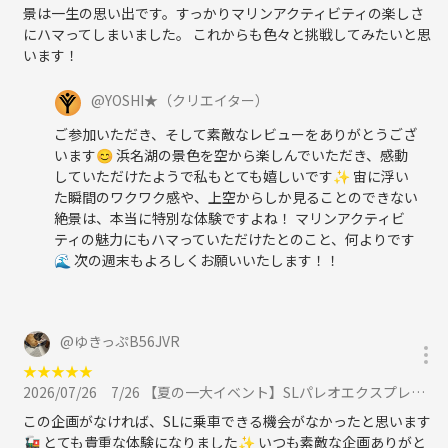
景は一生の思い出です。すっかりマリンアクティビティの楽しさ
にハマってしまいました。 これからも色々と挑戦してみたいと思
います！
@
YOSHI★
（クリエイター）
ご参加いただき、そして素敵なレビューをありがとうござ
います😊 浜名湖の景色を空から楽しんでいただき、感動
していただけたようで私もとても嬉しいです✨ 宙に浮い
た瞬間のワクワク感や、上空からしか見ることのできない
絶景は、本当に特別な体験ですよね！ マリンアクティビ
ティの魅力にもハマっていただけたとのこと、何よりです
🌊 次の週末もよろしくお願いいたします！！
@
ゆきっぷB56JVR
★
★
★
★
★
2026/07/26
7/26 【夏の一大イベント】SLパレオエクスプレスに乗って、「夏の秩父を満喫」、溶岩焼きBBQも楽しもう！に参加
この企画がなければ、SLに乗車できる機会がなかったと思います
🚂 とても貴重な体験になりました✨ いつも素敵な企画ありがと