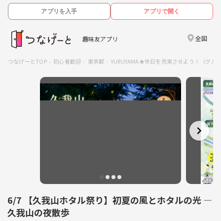
アプリを入手
アプリで開く
全国
趣味友アプリ
つなげーとTOP
初心者歓迎
東京都
YURUYAMA★休日を充実させよう！（グル
6/7 【久我山ホタル祭り】初夏の風とホタルの光 ―
久我山の夜散歩