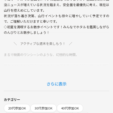
没ニュースが増えている状況を踏まえ、安全面を最優先に考え、現在は
山行を控えめにしています。
状況が落ち着き次第、山行イベントも徐々に増やしていく予定ですの
で、ご理解いただけますと幸いです。
◇初夏を満喫するお散歩イベントです！みんなでホタルを鑑賞しながら
のんびりとお散歩しましょう！
＼ アクティブな週末を楽しもう！ ／
まるで映画のワンシーンのような、幻想的な時間。
都会ではなかなか見られないホタルの光を楽しみながら、屋台やお祭り
気分も満喫しましょう！
「ホタルって最後に見たのいつだろう？」
さらに表示
そんな方にもおすすめ😊
夜のお散歩感覚で気軽に参加OK！
カテゴリー
初参加・お一人参加も大歓迎です✨
20代参加OK
30代参加OK
40代参加OK