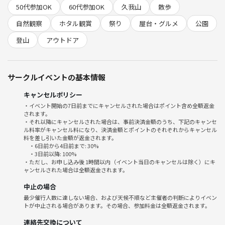
ホタルの観賞会場は、放流されたホタルが飛び交う「神田川会場」「玉
50代参加OK
60代参加OK
久我山
散歩
川上水会場」の2会場、さらにネットゲージに入れたホタルを間近に鑑
自然観察
ホタル観賞
祭り
屋台・グルメ
公園
賞できる「久我山会館」「久我山稲荷神社」「北口商店街（ジャンボデ
ンキ内）」「宮下橋公園」の4会場です。
登山
アウトドア
期間中、「神田川会場」の西側、中央緑地公園では商店会が模擬店が多
数出店しますので、こちらで休憩しながらグルメも楽しみましょう！
サークルイベントの基本情報
－－－－－－－－－－－－－－－－－－－－－－－－－
キャンセルポリシー
・イベント開始の7日前までにキャンセルされた場合はポイント含め全額返金
されます。
★☆★ つなげーとで「楽しい」を体験しよう ★☆★
・それ以降にキャンセルされた場合は、事前決済金額のうち、下記のキャンセ
ル料率がキャンセル料になり、決済金額とポイントのそれぞれからキャンセル
・つなげーとには、多くのサークルと魅力的なイベントがたくさんあり
料を差し引いた金額が返金されます。
・6日前から4日前まで: 30%
ます！
・3日前以降: 100%
・サークル活動に参加することで、たくさんの人と出会い、新しい仲間
・ただし、お申し込み後 1時間以内（イベント当日のキャンセルは除く）にキ
ャンセルされた場合は全額返金されます。
づくりができます！
・一人ではなかなか始められなかったことも、つなげーとなら挑戦でき
中止の場合
るかもしれません！
最少催行人数に達しない場合、および天候不順など主催者の判断によりイベン
・私たち自身も、つなげーとを通じて多くの体験をし、たくさんの仲間
トが中止される場合があります。その場合、参加料金は全額返金されます。
に出会いました！
連絡先交換について