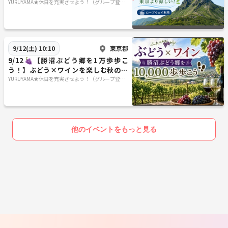
です！
YURUYAMA★休日を充実させよう！（グループ登山
サークル）
東京都
9/12(土) 10:10
9/12🍇【勝沼ぶどう郷を1万歩歩こ
う！】ぶどう×ワインを楽しむ秋の日
帰り旅🍷
YURUYAMA★休日を充実させよう！（グループ登山
サークル）
他のイベントをもっと見る