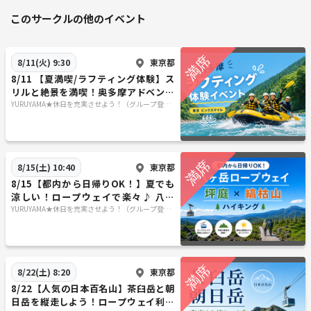
このサークルの他のイベント
東京都
8/11(火) 9:30
8/11 【夏満喫/ラフティング体験】ス
リルと絶景を満喫！奥多摩アドベンチ
ャーラフティング✨🏞️
YURUYAMA★休日を充実させよう！（グループ登山
サークル）
東京都
8/15(土) 10:40
8/15【都内から日帰りOK！】夏でも
涼しい！ロープウェイで楽々♪ 八ヶ
岳・坪庭＆縞枯山絶景ハイキング
YURUYAMA★休日を充実させよう！（グループ登山
サークル）
東京都
8/22(土) 8:20
8/22【人気の日本百名山】茶臼岳と朝
日岳を縦走しよう！ロープウェイ利用