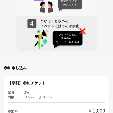
下記の行為はご遠慮ください。
・勧誘・営業・告知・引き抜き・しつこいナンパ・暴言など
・過度なナンパ行為や迷惑行為
・開催内容や風景写真、動画のSNS等への無許可投稿
サークルやイベントの輪を乱す行動をする方、運営側の指示に従ってい
ただけない方や運営側が参加者様としてふさわしくないと判断した方
は、参加をお断りする場合がございます。
参加申し込み
【早割】参加チケット
定員
2名
対象
メンバー+非メンバー
￥1,000
参加料