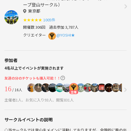
ープ登山サークル）
東京都
★
★
★
★
★
1005件
開催数 306回
過去参加 3,787人
クリエイター
@YOSHI★
参加者
4名以上でイベントが実施されます
友達の分のチケットも購入可能！！
16
/ 16人
主催
主催者1人、お気に入り93人、閲覧831人
サークルイベントの説明
◇当サークルでは登山をメインに活動しておりますが、全国的に熊の出