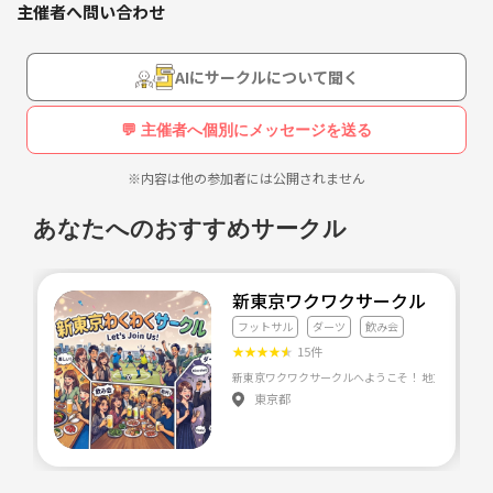
主催者へ問い合わせ
AIにサークルについて聞く
💬 主催者へ個別にメッセージを送る
※内容は他の参加者には公開されません
あなたへのおすすめサークル
新東京ワクワクサークル
フットサル
ダーツ
飲み会
★
★
★
★
★
15件
東京都