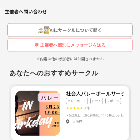
練習は月2回程度と頻度を下げ、メンバーが集まりやすい日時を設定し
主催者へ問い合わせ
ます｡
人数集まり次第、西宮のクラブチームとして登録し試合に参加します｡
参加メンバーの中で、ベストと考えるスタメンで試合に挑みます｡
AIにサークルについて聞く
練習の参加の頻度が多いからといって、スタメンに入れるとは限りませ
ん…
💬 主催者へ個別にメッセージを送る
費用は、安定した運営が出来るまでは体育館使用料、協会登録料、試合
※内容は他の参加者には公開されません
参加料の実費のみとなります…
あなたへのおすすめサークル
このような異色のチームではありますが、よろしくお願いします｡m(__)
m
社会人バレーボールサークル
練習・試合予定は下記URLを参照下さい。
バレーボール
社会人
スポーツ
https://profile.ameba.jp/ameba/evc2009
★
★
★
★
★
2件
★2022年9月時点：西宮バレーボール協会登録に向けて、6人制/9人制を
大阪府
対象に女性メンバー募集中。