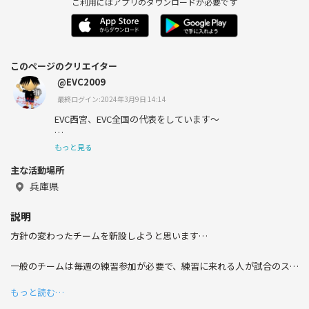
ご利用にはアプリのダウンロードが必要です
このページのクリエイター
@EVC2009
最終ログイン:2024年3月9日 14:14
EVC西宮、EVC全国の代表をしています～
いつまでも、バレーできたらいいな♪
もっと見る
主な活動場所
よろしくです～(^-^ゞ
兵庫県
説明
方針の変わったチームを新設しようと思います…
一般のチームは毎週の練習参加が必要で、練習に来れる人が試合のスタ
メンに選ばれていると思いますが、このチームはあえて正反対の方針で
もっと読む…
運営します｡