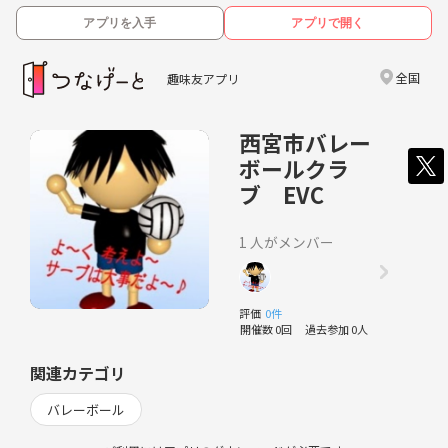
アプリを入手
アプリで開く
全国
趣味友アプリ
西宮市バレー
ボールクラ
ブ EVC
1 人がメンバー
評価
0件
開催数 0回
過去参加 0人
関連カテゴリ
バレーボール