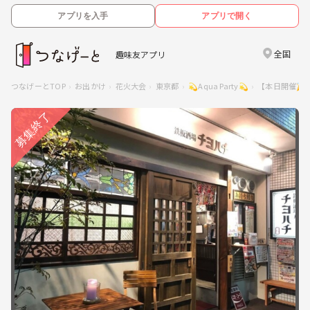
アプリを入手
アプリで開く
全国
趣味友アプリ
つなげーとTOP
お出かけ
花火大会
東京都
💫Aqua Party💫
【本日開催🎉