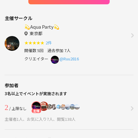
主催サークル
💫Aqua Party💫
東京都
★
★
★
★
★
2件
開催数 5回
過去参加 7人
クリエイター
@Ruu2816
参加者
3名以上でイベントが実施されます
2
/ 上限なし
主催
主催者1人、お気に入り7人、閲覧138人