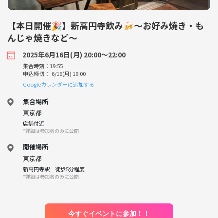
【本日開催🎉】新高円寺飲み🍻〜お好み焼き・も
んじゃ焼きなど〜
2025年6月16日(月) 20:00〜22:00
集合時刻：19:55
申込締切： 6/16(月) 19:00
Googleカレンダーに追加する
集合場所
東京都
店舗付近
*詳細は参加者のみに公開
開催場所
東京都
新高円寺駅 徒歩5分程度
*詳細は参加者のみに公開
今すぐイベントに参加！！