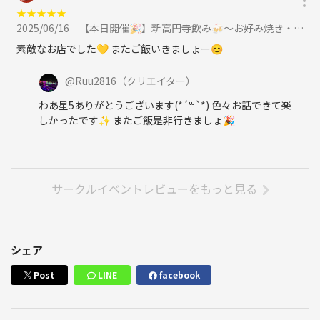
★
★
★
★
★
2025/06/16
【本日開催🎉】新高円寺飲み🍻〜お好み焼き・もんじゃ焼きなど〜に参加
素敵なお店でした💛 またご飯いきましょー😊
@
Ruu2816
（クリエイター）
わあ星5ありがとうございます(*´꒳`*) 色々お話できて楽
しかったです✨ またご飯是非行きましょ🎉
サークルイベントレビューをもっと見る
シェア
Post
LINE
facebook