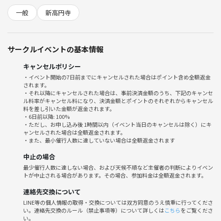
一般
新高円寺
サークルイベントの基本情報
キャンセルポリシー
・イベント開始の7日前までにキャンセルされた場合はポイント含め全額返金
されます。
・それ以降にキャンセルされた場合は、事前決済金額のうち、下記のキャンセ
ル料率がキャンセル料になり、決済金額とポイントのそれぞれからキャンセル
料を差し引いた金額が返金されます。
・6日前以降: 100%
・ただし、お申し込み後 1時間以内（イベント当日のキャンセルは除く）にキ
ャンセルされた場合は全額返金されます。
・また、最小催行人数に達していない場合は全額返金されます
中止の場合
最少催行人数に達しない場合、および天候不順など主催者の判断によりイベン
トが中止される場合があります。その場合、参加料金は全額返金されます。
連絡先交換について
LINE等の個人情報の取得・交換については双方同意のうえ慎重に行ってくださ
い。連絡先交換のルール（禁止事項等）について詳しくは
こちら
をご覧くださ
い。