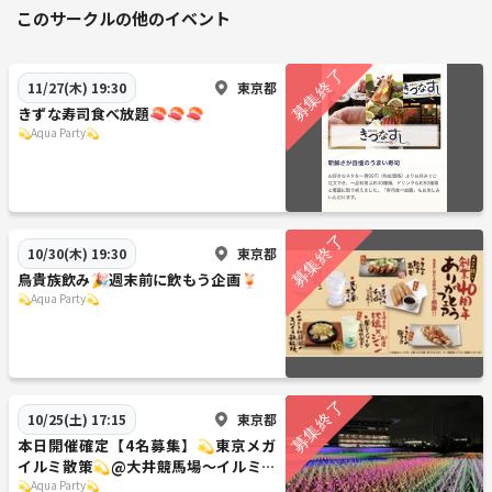
このサークルの他のイベント
東京都
11/27(木) 19:30
きずな寿司食べ放題🍣🍣🍣
💫Aqua Party💫
東京都
10/30(木) 19:30
鳥貴族飲み🎉週末前に飲もう企画🍹
💫Aqua Party💫
東京都
10/25(土) 17:15
本日開催確定【4名募集】💫東京メガ
イルミ散策💫@大井競馬場〜イルミネ
ーション巡りの旅〜
💫Aqua Party💫