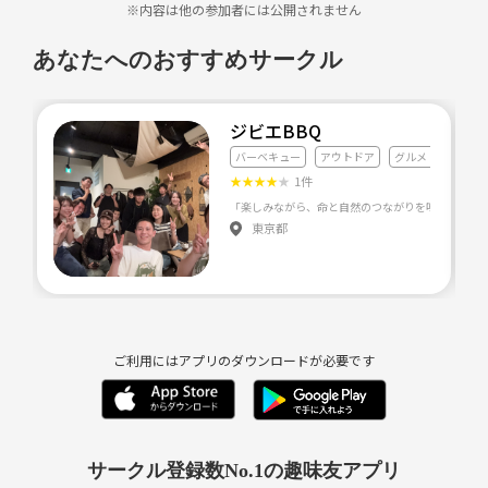
に食べに行けたらと思い立ち上げました！
※内容は他の参加者には公開されません
中華好きの方と情報交換できたり、繋がれたりして皆んな仲良くなって
あなたへのおすすめサークル
もらえたら嬉しいです♪
ジビエBBQ
バーベキュー
アウトドア
グルメ・料理全般
★
★
★
★
★
1件
東京都
ご利用にはアプリのダウンロードが必要です
サークル登録数No.1の趣味友アプリ