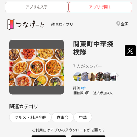
アプリを入手
アプリで開く
全国
趣味友アプリ
関東町中華探
検隊
7 人がメンバー
評価
0件
開催数 3回
過去参加 4人
関連カテゴリ
グルメ・料理全般
食事会
中華
ご利用にはアプリのダウンロードが必要です