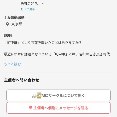
色社会好き。
東京と神奈川の境目に住んでる穏やか系男子。
もっと見る
主な活動場所
よく優しい、腰が低い、良い人そうと言われます。
東京都
男女問わず遊べる友達作りたいです(^^)
説明
「町中華」という言葉を聞いたことはありますか？
イベンターでもなんでもなく、休みの日に遊べる趣味友が
欲しい。そんな奴です。
仲良くしてください^ ^
最近にわかに話題となっている「町中華」とは、昭和の古き良き時代か
ら続く昔ながらの個人経営の中華料理店のこと。
もっと読む…
安くて、美味しくて、ボリュームがあって、気軽に通える「町の中華屋
さん」を指します。
主催者へ問い合わせ
そんな「町中華」を皆んなで開拓しませんか？
主催は中華好きですが、詳しいわけではないです。
AIにサークルについて聞く
ただ、自分でよく中華料理は作ります！
💬 主催者へ個別にメッセージを送る
でも1人で開拓していくのは心細いので、興味持ってくれた方々と一緒