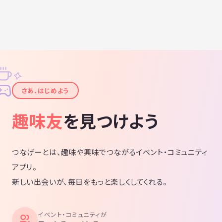
択実験、グラトニ図形、5G、超ひも理論、ハイジャンプ作戦、アルテミ
ス計画、ペガサス計画、脳量子理論、重力波望遠鏡、事象の地平面、ジ
ャンプルーム、竹内文書、出口王仁三郎、ビル&メリンダゲイツ財団、
アドレノクロム、テラフォーミング、カルダシェフスケール、ダイソン
球、常温核融合技術、SCP財団、フラワーオブライフ、ゼロ磁場、ジオ
マグネティクリバーサル、明晰夢、プラウト主義経済、オウムアムア、
ホピ族の予言、人工電離層計画、外交問題評議会、MKウルトラ計画、M
✧
資金、MJ12、三極委員会、TR3B、300人委員会、911同時多発テロ事
✦
件、スカル・アンド・ボーンズ、王立国際問題研究所、世界銀行、バイ
さあ、はじめよう
オタイド理論、プラーナ、合成生命、宇宙マイクロ波背景放射、瀬織津
姫、ニギハヤヒ、ヌーソロジー、共感覚、國體、輸血、カントンの犬、
趣味友
を見つけよう
キントン海水療法、DMT、アヤワスカ、ゼカリア・シッチン、ルルアメ
ルプロジェクト、シューマン共振、お札の秘密、水酸化グラフェン、ク
ライシスアクター、ネオニコチノイド系農薬、ID2020、オメガ3、シル
つなげーとは、趣味や興味でつながるイベント・コミュニティ
バーコード、エーテル、アストラル体、時空標準研究室、テラヘルツ、
SDGｓ、レインボーボディ、カシミール効果、サンチアゴ513便事件、R
アプリ。
CEP、人間原理、長岡半太郎、ワープは9回まで、マンデルブロ集合とブ
新しい出会いが、毎日をもっと楽しくしてくれる。
ッダブロ集合、アレイスター・クローリー、黄金の夜明け団、薔薇十字
団、神智学、ヘレナ・ペトロヴナ・ブラヴァツキー、黄金比、日本航空
123便事件、フィボナッチ数列、ピタゴラス、エメラルドタブレット、
イベント・コミュニティが
ヘルメス文書、多世界解釈、エリファス・レヴィ、メタトロン、タイム