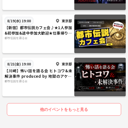
ド、野菜ジュース、教科書に載らない歴史、シード・アンドカンパニ
ー、株式会社ムサシ、ファティマ第三の予言、ジョージアガイドストー
ン、マグナBSP、ロズウェル事件、ネアンデルタール人、黒魔術、DAR
東京都
8/19(水) 19:00
PA、ロンギヌスの槍、プルスウルトラ、ニコラテスラ、八咫烏、バイオ
【新宿】都市伝説カフェ会♪★1人参加
スフィア、ワープ技術、量子エンタンゲルメント、ダークマター・ダー
&初参加&途中参加大歓迎★仕事帰りに
クエネルギー、タイムトラベル、数秘術、カタカムナ、超能力研究企
楽しいご縁を♪毎回満員御礼★出会い
都市伝説を語る会
業、プロビデンスの目、大型ハドロン型衝突加速器、ダークウェブ、超
★交流会
能力で味が変わる店、ガイア理論、宇宙エレベーター&スカイフック、
エシュロンとxkeyscore、タキオン通信、アルクビエレ・ドライブ、バ
イオセントリズム、般若心経と宇宙、地球意識プロジェクト、乱数発生
東京都
8/21(金) 19:00
装置、シンクロニシティ、アカシックレコード、アセンション、Dの意
【川崎】怖い話を語る会 ヒトコワ&未
志、易経、アジェンダ21、ヴォイニッチ手稿、ギガス写本、369の秘
解決事件 produced by 地獄のアケミ
密、432hzと440hz、三種の神器、アコースティックキティー、偽造ブラ
倶楽部
都市伝説を語る会
ンド、回転寿司、電流戦争、スマートドラッグ、コールドスリープ、ア
トランティスとムー大陸、ゴールデンレコード、シュミレーション仮
説、r/place、上級国民、宇宙旅行に行けなくなる日、EMP、ネフィリ
ム、ハイヤーセルフ、北センチネル島、ソーラーワーデン、SSP、Qア
他のイベントをもっと見る
ノン、予測プログラミング、獣の刻印、トゥーレ協会、ブリル協会、マ
リア・オルシック、SETI、ムーンショット目標、マカバとバジュラ、コ
ペンハーゲン解釈、シュレディンガーの猫、二重スリット実験、遅延選