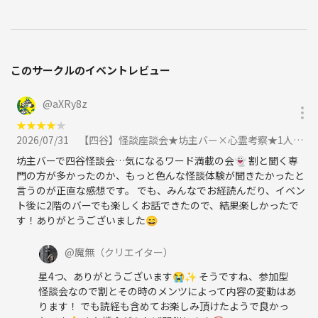
・めっちゃ興味ある内容だったのでめちゃくちゃ面白かったです！
（20代女性）
【参加者の職種】
このサークルのイベントレビュー
WEB制作/デザイナー/主婦/エステサロン/ホワイトニングサロン/貿易/
事務/大工/現場監督/公務員/生命保険/オーダースーツ/不動産/芸能事務
所/バンドマン/税理士/行政書士/アパレル/モデル/声優/結婚相談所/社長
@
aXRy8z
秘書/恋愛専門学校/飲食店/コーチング/コンサルティング/ネット転売/
★
★
★
★
★
アナウンサー/大学生/スパイ/フリーメイソン/医者/弁護士/宇宙人etc
2026/07/31
【四谷】怪談座談会★坊主バー×心霊考察★1人参加&初心者歓迎!怪談好き同士の楽しいご縁を♪に参加
坊主バーで四谷怪談会…気になるワード満載の会👻 割と聞く専
門の方が多かったのか、もっと色んな怪談体験が聞きたかったと
【会場】
言うのが正直な感想です。 でも、みんなでお経読んだり、イベン
超ごってり麺ごっつ 亀戸店
ト後に2階のバーでも楽しくお話できたので、結果楽しかったで
東京都江東区亀戸6-59-12 1Ｆ
す！ありがとうございました😄
https://tabelog.com/tokyo/A1312/A131202/13083270/
@
魔無
（クリエイター）
【地図（Googleマップ）】
https://maps.app.goo.gl/juJ4Tcdd2LNXvfVB9
星4つ、ありがとうございます😭✨ そうですね、参加型
怪談会なので割とその時のメンツによって内容の変動はあ
ります！ でも読経も含めてお楽しみ頂けたようで良かっ
【最寄駅】