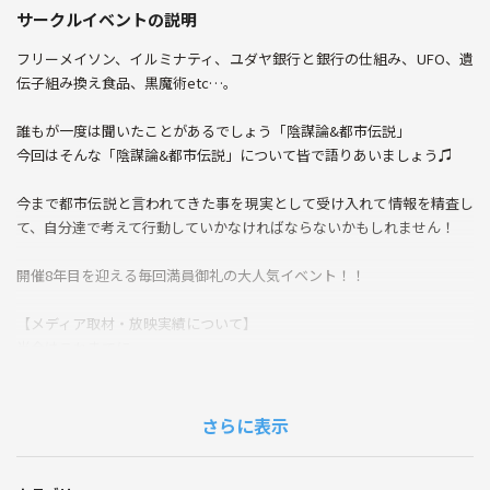
サークルイベントの説明
フリーメイソン、イルミナティ、ユダヤ銀行と銀行の仕組み、UFO、遺
伝子組み換え食品、黒魔術etc…。
誰もが一度は聞いたことがあるでしょう「陰謀論&都市伝説」
今回はそんな「陰謀論&都市伝説」について皆で語りあいましょう♫
今まで都市伝説と言われてきた事を現実として受け入れて情報を精査し
て、自分達で考えて行動していかなければならないかもしれません！
開催8年目を迎える毎回満員御礼の大人気イベント！！
【メディア取材・放映実績について】
当会はこれまでに
テレビ大阪『初耳怪談』、Abema TV『Abema的ニュースショー』『Ab
ema Prime』、J-WAVE『TOKYO MORNING RADIO』など、複数のメデ
ィアから注目をいただき、取材・放映された実績があります！
さらに表示
今後の会でも、急遽取材が入ることがあるかもしれませんが、皆さんの
顔や声が勝手に映るようなことは絶対にありませんのでご安心くださ