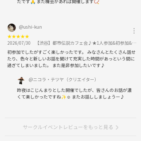
たです🙏 また機会があれば開催します📿
JR「亀戸駅」北口より徒歩１分！
亀戸駅から71m
※参加人数が多い場合は場所が変更になる場合がございます。
@
ushi-kun
★
★
★
★
★
【定員】12名程度
2026/07/30
【渋谷】都市伝説カフェ会♪★1人参加&初参加&途中参加大歓迎★仕事帰りに楽しいご縁を♪毎回満員御礼★出会い★交流会に参加
【参加費】1000円+各自のお食事代（最低限ラーメン1杯のご注文下さ
初参加でしたがすごく楽しかったです。 みなさんとたくさん話せ
い）
たり、色々と新しいお話を聞けて充実した時間があっという間に
アルコールもOKです！
過ぎてしまいました。 また是非参加したいです♪
※別途つなゲート利用料500円が事前に発生します。
盛り上がるので延長の可能性有り♪
@
ニコラ・テツヤ
（クリエイター）
昨夜はこじんまりとした開催でしたが、皆さんのお話が濃
※途中入退場可能です
くて楽しかったですね✨☺️ またお話ししましょうー♪
※領収書をご希望の方は事前にお伝え下さい。
～注意事項～
※参加人数が多い場合、先着順になりますので予めご了承下さい。
サークルイベントレビューをもっと見る
※キャンセルまたは遅れて参加の際は必ずご連絡をお願い致します。
※ネットワークビジネスや宗教の強引な勧誘、営業、その他迷惑行為は
禁止ですのでご遠慮ください。