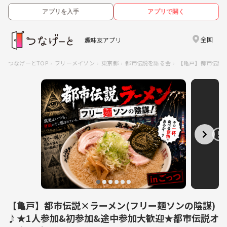
アプリを入手
アプリで開く
全国
趣味友アプリ
つなげーとTOP
フリーメイソン
東京都
都市伝説を語る会
【亀戸】都市伝説×
【亀戸】都市伝説×ラーメン(フリー麺ソンの陰謀)
♪★1人参加&初参加&途中参加大歓迎★都市伝説オ