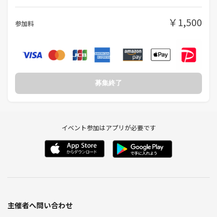
￥1,500
【こんな方には向きませんので参加はご遠慮下さい】
参加料
・他人の話を聞けず、自分の話ばかりする人
・他人の意見に対して否定、批判をする人
・ワ○チンに対して差別的な発言をする人
・宗教やネットワークビジネス、投資の営業などに勧誘目的の人
募集終了
【参加者の声】
・想像を絶する情報で時間があっという間に過ぎました！
イベント参加はアプリが必要です
（飲食店勤務 20代男性）
・私が長年追い求めたいたものがこの会なら見つかるかも！と思いまし
た！
（イラストレーター 30代女性）
・参加したらフリーメイソンの方もいてビックリしました！
（経営者 40代男性）
主催者へ問い合わせ