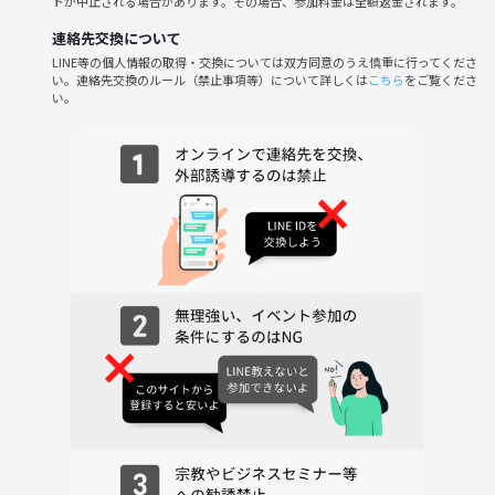
トが中止される場合があります。その場合、参加料金は全額返金されます。
・我々が普段口にしている食べ物は何処から来るのか知っていますか？
連絡先交換について
・ワク●ンには裏の目的があるというのを聞いたことがありますか！？
LINE等の個人情報の取得・交換については双方同意のうえ慎重に行ってくださ
etc
い。連絡先交換のルール（禁止事項等）について詳しくは
こちら
をご覧くださ
い。
この会は、巷でよく耳にする「陰謀論・都市伝説」を話題にし、交流し
ましょうというカフェ会の特別企画です♪
──背脂の奥に隠された“真実”を暴け──
ごっつ亀戸店といえば、背脂ちゃっちゃ系ラーメンの聖地！
実はスタッフの半数以上が都市伝説好きという噂も…（笑）😂🛸👻👽
この夜だけは、湯気立つラーメンをすする音の向こうでフリー“麺”ソン
（秘密結社フリーメイソンもじり）も飛び出すかも⁉️
＼この夜、ごっつ亀戸店が“都市伝説の舞台”になる／
あなたの“都市伝説センサー”をフル稼働でお待ちしてます！
🌼 はじめての方・女性おひとりでも安心！🔰
都市伝説好き同士のゆる〜い会なので、
女性おひとりでのご参加も多数✨