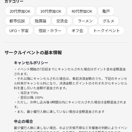
い。
カテゴリー
撮影や放映がある場合は、必ず事前にご本人に確認し、OKをいただい
20代参加OK
30代参加OK
40代参加OK
亀戸
た方のみご協力をお願いしていますのでご安心のうえご参加下さい！
都市伝説
陰謀論
交流会
ラーメン
グルメ
・テレビ大阪「初耳怪談」
UFO・宇宙
怪談・ホラー
オフ会
トークイベント
・Abema TV「Abema的ニュースショー」
・ABEMA PRIME
・J-Wave Tokyo Morning Radio
サークルイベントの基本情報
・日本テレビ「井戸端サミット」
・週刊SPA！
キャンセルポリシー
・イベント開始の7日前までにキャンセルされた場合はポイント含め全額返金
都市伝説カフェ会が取り上げられました！
されます。
・それ以降にキャンセルされた場合は、事前決済金額のうち、下記のキャンセ
ル料率がキャンセル料になり、決済金額とポイントのそれぞれからキャンセル
・911の真相を知っていますか？
料を差し引いた金額が返金されます。
・人工地震という言葉を聞いた事がありますか？
・当日まで0%
・食品の裏側と現状を知っていますか？
・翌日以降: 100%
・ただし、お申し込み後 6時間以内にキャンセルされた場合は全額返金されま
・朝食は、エジソンが自社のトースターを売る為に広めたものという事
す。
を知っていますか？
・また、最小催行人数に達していない場合は全額返金されます
・薬の原価と成分を知っていますか？
中止の場合
・宇宙人がじつはもう地球に来ていると言う話を聞いたことがあります
最少催行人数に達しない場合、および天候不順など主催者の判断によりイベン
か？