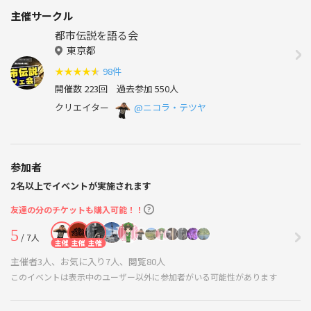
主催サークル
都市伝説を語る会
東京都
★
★
★
★
★
98件
開催数 223回
過去参加 550人
クリエイター
@ニコラ・テツヤ
参加者
2名以上でイベントが実施されます
友達の分のチケットも購入可能！！
5
/ 7人
主催
主催
主催
主催者3人、お気に入り7人、閲覧80人
このイベントは表示中のユーザー以外に参加者がいる可能性があります