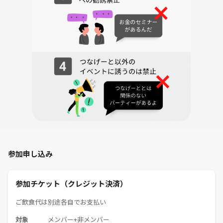
「ラーメン屋にひとりで入るのは勇気がいる…」という方も、
ぜひこの機会にごっつデビューしてみてください！
地球で起きている事の真相を知りたい方、親からも学校でも会社でも教
えてくれないお金の話、等々のお話をしませんか？
興味がある方ならどなたでもご参加いただけます♪
普通の交流会・イベントに飽きた方も、初めての方もご参加お待ちして
おります。
【参加者のニーズ】
・とにかく都市伝説が好きでやりすぎ都市伝説や都市伝説系youtuber
の動画をよく見ている！
参加申し込み
・詳しくは無いけど都市伝説に興味がある！
・都市伝説を知って友達に自慢したい！
・世界の真実を知りたい！考察したい！
参加チケット（クレジット決済）
・なんか面白そうだから！
・趣味関心の合う友達や知り合いが欲しい！
ご飲食代は別途各自でお支払い
・普通のイベント・交流会に行き飽きた！
対象
メンバー+非メンバー