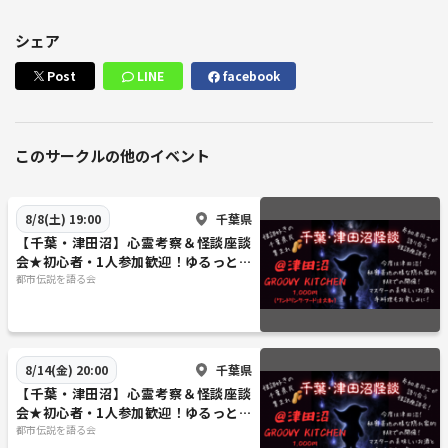
※他のお客様のご迷惑になると判断した場合、ご退室＆今後の参加をご
シェア
遠慮いただく場合がございます。
※ご予約人数、男女比率等はお答えできませんのでご了承ください。
Post
LINE
facebook
※他人の意見についての否定・批判はお辞め下さい。
※会話泥棒は禁止です。（参加者全員になるべく平等に時間を過ごして
頂きたい為）
このサークルの他のイベント
【考察予定テーマ】
フリーメイスン、イルミナティカード、タヴィストック洗脳研究所、フ
ィラデルフィア実験、ロスチャイルド家、ロックフェラー財団、ビルダ
千葉県
8/8(土) 19:00
ーバーグ会議、山崎製パン、マク毒ナルド、ケンタッキー、ウォーター
【千葉・津田沼】心霊考察＆怪談座談
バロン、遺伝子組換え作物とモンサント社、LEDライトの危険性、電子
会★初心者・1人参加歓迎！ゆるっと不
思議を語る夏の夜♪
都市伝説を語る会
レンジについての考察、ワクチンと予防接種、砂糖と人工甘味料、マー
ガリンと油、ユダヤ金融と銀行の仕組み、ファブリーズ、経皮毒、食品
添加物、牛乳、フッ素、宇宙人色々、UFO技術、月、フリーエネルギ
ー、化粧品、神聖幾何学、WHOと国境なき医師団、ケムトレイル（消
千葉県
8/14(金) 20:00
えない飛行機雲）、味○素、ビタミンC、放射能と放射性物質、ポケモ
ンGO、マンデラ効果、人工地震、人工知能、ディズニーランドとUS
【千葉・津田沼】心霊考察＆怪談座談
会★初心者・1人参加歓迎！ゆるっと不
J、水道民営化、並行世界（パラレルワールド）、情報栄養学、ソマチ
思議を語る夏の夜♪
都市伝説を語る会
ッド、火星、ウォシュレットの危険性、特定保健用食品、ダイヤモン