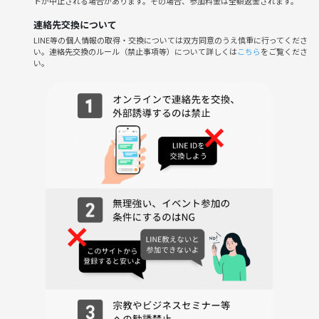
トが中止される場合があります。その場合、参加料金は全額返金されます。
・J-WAVE TOKYO MORNING RADIO
連絡先交換について
・日本テレビ「井戸端サミット」
LINE等の個人情報の取得・交換については双方同意のうえ慎重に行ってくださ
・週刊SPA！
い。連絡先交換のルール（禁止事項等）について詳しくは
こちら
をご覧くださ
い。
都市伝説を語る会が取り上げられました！
興味がある方ならどなたでもご参加いただけます♪
普通の交流会・イベントに飽きた方、女性1人での参加、都市伝説や怪
談を詳しくない初めての方も丁寧にご案内＆解説しますのでご参加お待
ちしております。
【迷える子羊たち（参加対象）】
・とにかく都市伝説や怪談・怖い話が好きで、都市伝説系youtuberや怪
談系youtuberの動画をよく見ている！
・奇妙な体験や心霊体験をしたことがある！
・なんか面白そうだから！