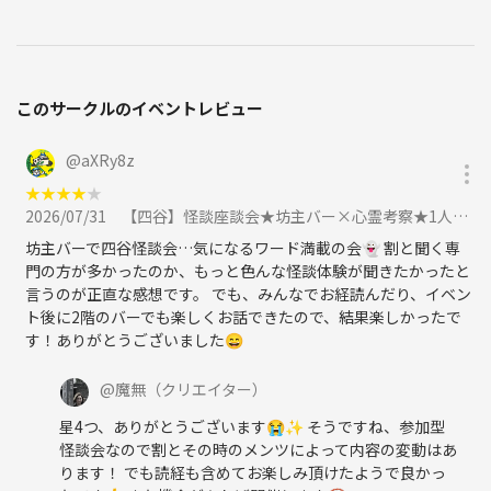
【定員】12名程度
【代償（参加費）】3,000円
このサークルのイベントレビュー
【スケジュール】
17:00 集合
17:15 散策開始（下総国総鎮守参拝、八幡の藪知らず）
@
aXRy8z
19:00 散策終了
★
★
★
★
★
19:15〜 希望者は懇親会へ！（懇親会費用は各自のご負担となりま
2026/07/31
【四谷】怪談座談会★坊主バー×心霊考察★1人参加&初心者歓迎!怪談好き同士の楽しいご縁を♪に参加
す）
坊主バーで四谷怪談会…気になるワード満載の会👻 割と聞く専
門の方が多かったのか、もっと色んな怪談体験が聞きたかったと
※盛り上がるので延長の可能性有り！
言うのが正直な感想です。 でも、みんなでお経読んだり、イベン
※途中入退場可能です♪
ト後に2階のバーでも楽しくお話できたので、結果楽しかったで
※領収書をご希望の方は事前にお伝え下さい。
す！ありがとうございました😄
@
魔無
（クリエイター）
闇の案内人（主催者プロフィール）
星4つ、ありがとうございます😭✨ そうですね、参加型
・Nikola Tetsuya（ニコラ・テツヤ）
怪談会なので割とその時のメンツによって内容の変動はあ
ります！ でも読経も含めてお楽しみ頂けたようで良かっ
「都市伝説を語る会 代表」