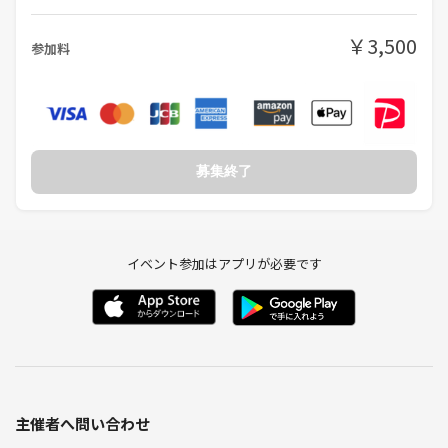
（経営者 40代男性）
￥3,500
参加料
・めっちゃ興味ある内容だったのでめちゃくちゃ面白かったです！
（20代女性）
【集う職種】
WEB制作/デザイナー/主婦/エステサロン/ホワイトニングサロン/貿易/
募集終了
事務/大工/現場監督/公務員/生命保険/オーダースーツ/不動産/芸能事務
所/バンドマン/税理士/行政書士/アパレル/モデル/声優/結婚相談所/社長
秘書/結婚相談所業/飲食店/コーチング/コンサルティング/ネット転売/
アナウンサー/大学生/スパイ/フリーメイソン/医者/弁護士/宇宙人/座敷
イベント参加はアプリが必要です
童etc
【集合場所】
JR総武線・都営新宿線 本八幡駅 北口
千葉県市川市八幡２丁目１６−１３
【地図（Googleマップ）】
https://maps.app.goo.gl/ApdeQbXRHgdxdx5v5
主催者へ問い合わせ