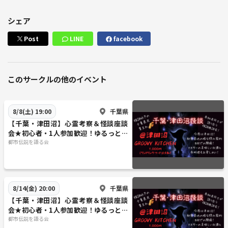
シェア
～注意事項～
※参加人数が多い場合、先着順になりますので予めご了承下さい。
Post
LINE
facebook
※キャンセルまたは遅れて参加の際は必ずご連絡をお願い致します。
※ネットワークビジネスや宗教などの強引な勧誘、営業、その他迷惑行
為は禁止ですのでご遠慮ください。
※他のお客様のご迷惑になると判断した場合、ご退室＆今後の参加をご
このサークルの他のイベント
遠慮いただく場合がございます。
※ご予約人数、男女比率等はお答えできませんのでご了承ください。
※他人の意見についての否定・批判はお辞め下さい。
千葉県
8/8(土) 19:00
※会話泥棒は禁止です。（参加者全員になるべく平等に時間を過ごして
【千葉・津田沼】心霊考察＆怪談座談
頂きたい為）
会★初心者・1人参加歓迎！ゆるっと不
思議を語る夏の夜♪
都市伝説を語る会
【 考察予定の「禁書」目録】
心霊体験、正夢、予知夢、悪夢、悪霊、悪魔、エクソシズム、金縛り、
臨死体験、幽体離脱、ドッペルゲンガー、生き霊、人怖、実話怪談、ル
千葉県
8/14(金) 20:00
ポルタージュ怪談、妖怪、伝説、伝承、因習、座敷牢、人柱、呪い、丑
の刻参り、呪物、呪術、黒ミサ、魔女狩り、降霊術、事故物件、心理的
【千葉・津田沼】心霊考察＆怪談座談
会★初心者・1人参加歓迎！ゆるっと不
瑕疵物件、心霊スポット、心霊写真、ホラー映画、Jホラー、黒澤清、
思議を語る夏の夜♪
都市伝説を語る会
江戸川乱歩、小泉八雲、泉鏡花、柳田國男、荒俣宏、エドガー・アラ