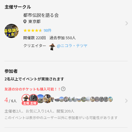
主催サークル
都市伝説を語る会
東京都
★
★
★
★
★
98件
開催数 223回
過去参加 550人
クリエイター
@ニコラ・テツヤ
参加者
2名以上でイベントが実施されます
友達の分のチケットも購入可能！！
4
/ 6人
主催
主催
主催者2人、お気に入り14人、閲覧209人
このイベントは表示中のユーザー以外に参加者がいる可能性があります