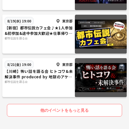
ン・ポー、スティーブン・キング、ティム・バートン、エドワード・ゴ
ーリー、水木しげる、伊藤潤二、楳図かずお、平山夢明、鈴木光司、川
奈まり子、岩井志麻子、京極夏彦、田辺青蛙、西浦和也、稲川淳二、桜
東京都
8/19(水) 19:00
金造、北野誠、中山市朗、竹内義和、山口敏太郎、角由紀子、ぁみ、村
【新宿】都市伝説カフェ会♪★1人参加
上ロック、夜馬裕、吉田悠軌、いたこ28号、松原タニシ、田中俊行、牛
&初参加&途中参加大歓迎★仕事帰りに
抱千夏、深津さくら、響洋平、好井まさお、匠平、都市ボーイズ、三木
楽しいご縁を♪毎回満員御礼★出会い
都市伝説を語る会
大雲、濱幸成、大島てる、カチモード、ほけんと怪談、伊山亮吉、スズ
★交流会
サク、島田秀平、ナナフシギ、ゾゾゾ、オカルトスイーパーズ、オウマ
ガトキ、デニ怖、貧乏中年TV、トウマ、暗夜、DAYTONA INTERNATION
AL、犬鳴トンネル、恐山、ヨコザワ・プロダクション、ホテル活魚、八
東京都
8/21(金) 19:00
幡の薮知らず、蒲田のゲームセンター、将門の首塚、深泥池、富士の樹
【川崎】怖い話を語る会 ヒトコワ&未
海、千日デパート、江古田の森公園、千駄ヶ谷トンネル、サンシャイン
解決事件 produced by 地獄のアケミ
池袋、四谷怪談、真景累ヶ淵、遠野物語、おしら様、人魚、河童、天
倶楽部
都市伝説を語る会
狗、鬼、座敷童、生き人形、山の牧場、なまなりさん、あべこべ、コト
リバコ、きさらぎ駅、くねくね etc...
他のイベントをもっと見る