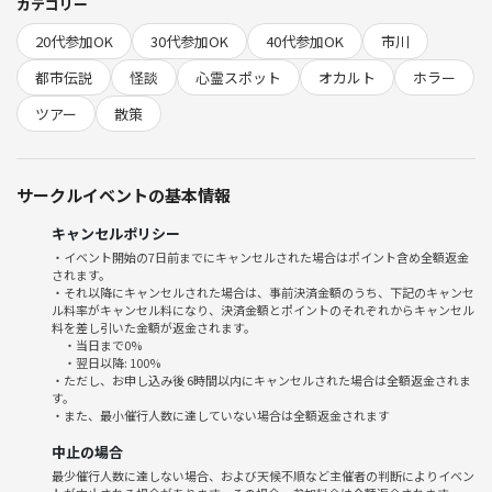
これは、あなた自身が都市伝説の中に入るツアーです！
カテゴリー
——無事に帰ってこれる保証はありません！（笑）
20代参加OK
30代参加OK
40代参加OK
市川
開催8年目を迎える毎回満員御礼の大人気コミュニティ「都市伝説を語
都市伝説
怪談
心霊スポット
オカルト
ホラー
る会」のスピンオフ企画！！
ツアー
散策
【メディア取材・放映実績について】
サークルイベントの基本情報
当会はこれまでに
テレビ大阪『初耳怪談』、Abema TV『Abema的ニュースショー』『Ab
キャンセルポリシー
ema Prime』、J-WAVE『TOKYO MORNING RADIO』など、複数のメデ
・イベント開始の7日前までにキャンセルされた場合はポイント含め全額返金
ィアから注目をいただき、取材・放映された実績があります！
されます。
今後の会でも、急遽取材が入ることがあるかもしれませんが、皆さんの
・それ以降にキャンセルされた場合は、事前決済金額のうち、下記のキャンセ
ル料率がキャンセル料になり、決済金額とポイントのそれぞれからキャンセル
顔や声が勝手に映るようなことは絶対にありませんのでご安心くださ
料を差し引いた金額が返金されます。
い。
・当日まで0%
撮影や放映がある場合は、必ず事前にご本人に確認し、OKをいただい
・翌日以降: 100%
・ただし、お申し込み後 6時間以内にキャンセルされた場合は全額返金されま
た方のみご協力をお願いしていますのでご安心のうえご参加下さい！
す。
・また、最小催行人数に達していない場合は全額返金されます
・テレビ大阪「初耳怪談」
中止の場合
・Abema TV「Abema的ニュースショー」
最少催行人数に達しない場合、および天候不順など主催者の判断によりイベン
・ABEMA PRIME