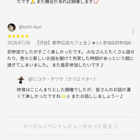
たです🙏 また機会があれば開催します📿
フリーランス、東京都出身、1986年生まれ。都市伝説を語る交流イベン
トを始めて7年。「楽しく・否定批判をしない・エンタメ要素満載・で
も時々真面目」をコンセプトにイベントを主催。
@
ushi-kun
★
★
★
★
★
・魔無（まな）・怪談研究家
2026/07/30
【渋谷】都市伝説カフェ会♪★1人参加&初参加&途中参加大歓迎★仕事帰りに楽しいご縁を♪毎回満員御礼★出会い★交流会に参加
千葉県出身。家族団欒＝心霊話で盛り上がる家庭で育ち、絵本の代わり
に渡されたのは水木しげるの妖怪図鑑。
初参加でしたがすごく楽しかったです。 みなさんとたくさん話せ
7年間、フランスとドイツに在住経験がありその間も不思議体験を何度
たり、色々と新しいお話を聞けて充実した時間があっという間に
か経験。
過ぎてしまいました。 また是非参加したいです♪
朝起きたらまず怪談を流し、移動中も帰宅後も寝る前も常に怪談を聞い
ている怪談ジャンキー。
@
ニコラ・テツヤ
（クリエイター）
No 怪談 No Life.
昨夜はこじんまりとした開催でしたが、皆さんのお話が濃
2026年、怪談を聞きに行く場はあるけど自分達の体験や好きな怪談につ
くて楽しかったですね✨☺️ またお話ししましょうー♪
いて考察し合うワークショップ的な機会を作りたいと「怪談を語る会」
を立ち上げる。
都市伝説や世界情勢にも造詣が深く、持論の「全ては一つに繋がってい
る」を元に怪談の先にある何かを発見するのが目標。また、英・独・仏
サークルイベントレビューをもっと見る
語が使えるマルチリンガルとして世界中の怪談フリーク達と繋がり、よ
り怪談界を盛り上げていきたいと思っている。