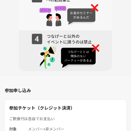
・趣味関心の合う友達や知り合いが欲しい！
・普通のイベント・交流会に行き飽きた！
・幽霊に取り憑かれているから、除霊・お祓いして欲しい！（笑）
【⚠️ 禁忌：以下の者は門をくぐるべからず】
・他人の話を聞けず、自分の話ばかりする人
・他人の意見に対して否定、批判をする人
・宗教やネットワークビジネス、投資の営業などに勧誘目的の人
【 潜伏者の声（参加者の感想）】
・想像を絶する情報で時間があっという間に過ぎました！
参加申し込み
（飲食店勤務 20代男性）
・私が長年追い求めたいたものがこの会なら見つかるかも！と思いまし
参加チケット（クレジット決済）
た！
（イラストレーター 30代女性）
ご飲食代は各自でお支払い
対象
メンバー+非メンバー
・参加したらフリーメイソンの方もいてビックリしました！