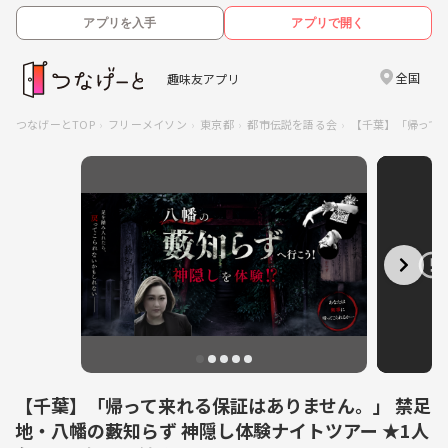
アプリを入手
アプリで開く
全国
趣味友アプリ
つなげーとTOP
フリーメイソン
東京都
都市伝説を語る会
【千葉】「帰って来
【千葉】「帰って来れる保証はありません。」 禁足
地・八幡の藪知らず 神隠し体験ナイトツアー ★1人