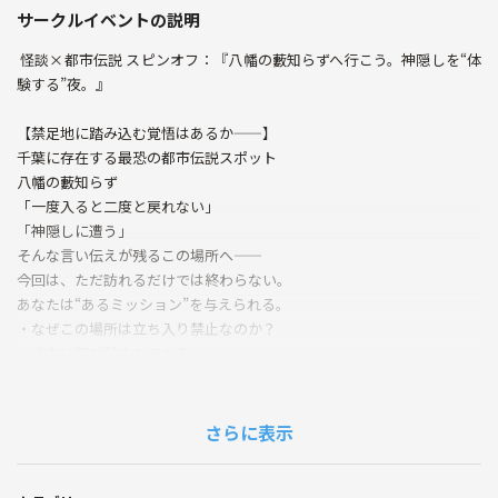
サークルイベントの説明
️‍️ 怪談×都市伝説 スピンオフ：『八幡の藪知らずへ行こう。神隠しを“体
験する”夜。』 ️‍️
【禁足地に踏み込む覚悟はあるか——】
千葉に存在する最恐の都市伝説スポット
八幡の藪知らず
「一度入ると二度と戻れない」
「神隠しに遭う」
そんな言い伝えが残るこの場所へ——
今回は、ただ訪れるだけでは終わらない。
あなたは“あるミッション”を与えられる。
・なぜこの場所は立ち入り禁止なのか？
・過去に何が起きたのか？
・そして——消えた人間はどこへ行ったのか？
現地に散りばめられた“痕跡”を辿り、
断片的な情報を集め、
さらに表示
真相に迫ってもらう体験型イベント。
ただの見学ではない。