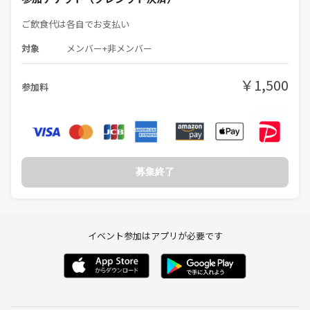
（経営者 40代男性）
ご飲食代は各自でお支払い
・めっちゃ興味ある内容だったのでめちゃくちゃ面白かったです！
対象
メンバー+非メンバー
（20代女性）
￥1,500
参加料
【集う職種】
WEB制作/デザイナー/主婦/エステサロン/ホワイトニングサロン/貿易/
事務/大工/現場監督/公務員/生命保険/オーダースーツ/不動産/芸能事務
所/バンドマン/税理士/行政書士/アパレル/モデル/声優/結婚相談所/社長
秘書/結婚相談所業/飲食店/コーチング/コンサルティング/ネット転売/
アナウンサー/大学生/スパイ/フリーメイソン/医者/弁護士/宇宙人/座敷
募集終了
童etc
【会場：隠れ家】
イベント参加はアプリが必要です
超ごってり麺ごっつ 亀戸店 4F
03-5875-2212
東京都江東区亀戸6-59-12 4F
https://tabelog.com/tokyo/A1312/A131202/13083270/