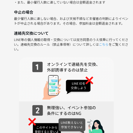
・また、最小催行人数に達していない場合は全額返金されます
・J-WAVE TOKYO MORNING RADIO
・日本テレビ「井戸端サミット」
中止の場合
・週刊SPA！
最少催行人数に達しない場合、および天候不順など主催者の判断によりイベン
トが中止される場合があります。その場合、参加料金は全額返金されます。
連絡先交換について
都市伝説を語る会が取り上げられました！
LINE等の個人情報の取得・交換については双方同意のうえ慎重に行ってくださ
い。連絡先交換のルール（禁止事項等）について詳しくは
こちら
をご覧くださ
い。
興味がある方ならどなたでもご参加いただけます♪
普通の交流会・イベントに飽きた方、女性1人での参加、都市伝説や怪
談を詳しくない初めての方も丁寧にご案内＆解説しますのでご参加お待
ちしております。
【迷える子羊たち（参加対象）】
・とにかく都市伝説や怪談・怖い話が好きで、都市伝説系youtuberや怪
談系youtuberの動画をよく見ている！
・奇妙な体験や心霊体験をしたことがある！
・なんか面白そうだから！