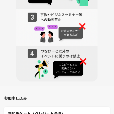
・趣味関心の合う友達や知り合いが欲しい！
・普通のイベント・交流会に行き飽きた！
・幽霊に取り憑かれているから、除霊・お祓いして欲しい！（笑）
【⚠️ 禁忌：以下の者は門をくぐるべからず】
・他人の話を聞けず、自分の話ばかりする人
・他人の意見に対して否定、批判をする人
・宗教やネットワークビジネス、投資の営業などに勧誘目的の人
【 潜伏者の声（参加者の感想）】
・想像を絶する情報で時間があっという間に過ぎました！
（飲食店勤務 20代男性）
・私が長年追い求めたいたものがこの会なら見つかるかも！と思いまし
た！
参加申し込み
（イラストレーター 30代女性）
参加チケット（クレジット決済）
・参加したらフリーメイソンの方もいてビックリしました！