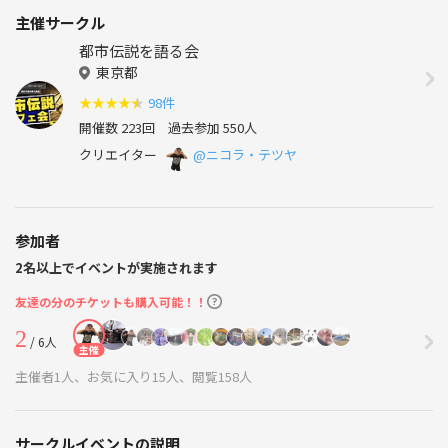
主催サークル
都市伝説を語る会
東京都
★
★
★
★
★
98件
開催数 223回
過去参加 550人
クリエイター
@ニコラ・テツヤ
参加者
2名以上でイベントが実施されます
友達の分のチケットも購入可能！！
2
/ 6人
主催
主催者1人、お気に入り15人、閲覧158人
サークルイベントの説明