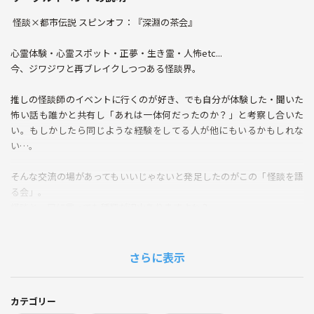
️‍️ 怪談×都市伝説 スピンオフ：『深淵の茶会』 ️‍️
心霊体験・心霊スポット・正夢・生き霊・人怖etc...
今、ジワジワと再ブレイクしつつある怪談界。
推しの怪談師のイベントに行くのが好き、でも自分が体験した・聞いた
怖い話も誰かと共有し「あれは一体何だったのか？」と考察し合いた
い。もしかしたら同じような経験をしてる人が他にもいるかもしれな
い…。
そんな交流の場があってもいいじゃないと発足したのがこの「怪談を語
る会」。
怪談と一口に言っても種類が沢山ありますよね？
そもそもこれは怪談なのかすらもわからない、そんな変な話よそでは話
せない…大丈夫！人間生きていれば不思議体験は誰でもしてるはず、そ
さらに表示
んな体験を考察し合う「怪談ワークショップ」として是非この場をご利
用ください！
カテゴリー