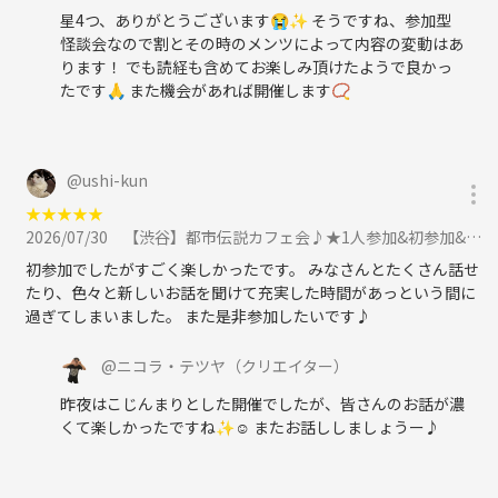
星4つ、ありがとうございます😭✨ そうですね、参加型
闇の案内人（主催者プロフィール）
怪談会なので割とその時のメンツによって内容の変動はあ
ります！ でも読経も含めてお楽しみ頂けたようで良かっ
・Nikola Tetsuya（ニコラ・テツヤ）
たです🙏 また機会があれば開催します📿
「都市伝説を語る会 代表」
フリーランス、東京都出身、1986年生まれ。都市伝説を語る交流イベン
トを始めて7年。「楽しく・否定批判をしない・エンタメ要素満載・で
も時々真面目」をコンセプトにイベントを主催。参加者数は述べ2000人
@
ushi-kun
以上。団長と共に都市伝説を発信するYoutubeを運営。
★
★
★
★
★
2026/07/30
【渋谷】都市伝説カフェ会♪★1人参加&初参加&途中参加大歓迎★仕事帰りに楽しいご縁を♪毎回満員御礼★出会い★交流会に参加
初参加でしたがすごく楽しかったです。 みなさんとたくさん話せ
・魔無（まな）・怪談研究家
たり、色々と新しいお話を聞けて充実した時間があっという間に
千葉県出身。家族団欒＝心霊話で盛り上がる家庭で育ち、絵本の代わり
過ぎてしまいました。 また是非参加したいです♪
に渡されたのは水木しげるの妖怪図鑑。
7年間、フランスとドイツに在住経験がありその間も不思議体験を何度
@
ニコラ・テツヤ
（クリエイター）
か経験。
朝起きたらまず怪談を流し、移動中も帰宅後も寝る前も常に怪談を聞い
昨夜はこじんまりとした開催でしたが、皆さんのお話が濃
ている怪談ジャンキー。
くて楽しかったですね✨☺️ またお話ししましょうー♪
No 怪談 No Life.
2026年、怪談を聞きに行く場はあるけど自分達の体験や好きな怪談につ
いて考察し合うワークショップ的な機会を作りたいと「怪談を語る会」