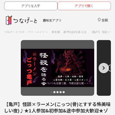
アプリを入手
アプリで開く
全国
趣味友アプリ
つなげーとTOP
フリーメイソン
東京都
都市伝説を語る会
【亀戸】怪談×ラー
【亀戸】怪談×ラーメン(こっつ(骨)とすする怖美味
しい夜)♪★1人参加&初参加&途中参加大歓迎★ゾ