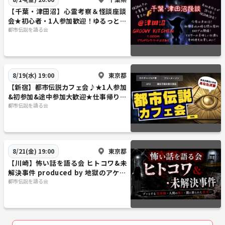
心霊体験、正夢、予知夢、悪夢、悪霊、悪魔、エクソシズム、金縛り、
【千葉・津田沼】心霊考察＆怪談座談
臨死体験、幽体離脱、ドッペルゲンガー、生き霊、人怖、実話怪談、ル
会★初心者・1人参加歓迎！ゆるっと不
ポルタージュ怪談、妖怪、伝説、伝承、因習、座敷牢、人柱、呪い、丑
思議を語る夏の夜♪
都市伝説を語る会
の刻参り、呪物、呪術、黒ミサ、魔女狩り、降霊術、事故物件、心理的
瑕疵物件、心霊スポット、心霊写真、ホラー映画、Jホラー、黒澤清、
江戸川乱歩、小泉八雲、泉鏡花、柳田國男、荒俣宏、エドガー・アラ
ン・ポー、スティーブン・キング、ティム・バートン、エドワード・ゴ
東京都
8/19(水) 19:00
ーリー、水木しげる、伊藤潤二、楳図かずお、平山夢明、鈴木光司、川
【新宿】都市伝説カフェ会♪★1人参加
奈まり子、岩井志麻子、京極夏彦、田辺青蛙、西浦和也、稲川淳二、桜
&初参加&途中参加大歓迎★仕事帰りに
金造、北野誠、中山市朗、竹内義和、山口敏太郎、角由紀子、ぁみ、村
楽しいご縁を♪毎回満員御礼★出会い
都市伝説を語る会
★交流会
上ロック、夜馬裕、吉田悠軌、いたこ28号、松原タニシ、田中俊行、牛
抱千夏、深津さくら、響洋平、好井まさお、匠平、都市ボーイズ、三木
大雲、濱幸成、大島てる、カチモード、ほけんと怪談、伊山亮吉、スズ
サク、島田秀平、ナナフシギ、ゾゾゾ、オカルトスイーパーズ、オウマ
東京都
8/21(金) 19:00
ガトキ、デニ怖、貧乏中年TV、トウマ、暗夜、DAYTONA INTERNATION
【川崎】怖い話を語る会 ヒトコワ&未
AL、犬鳴トンネル、恐山、ヨコザワ・プロダクション、ホテル活魚、八
解決事件 produced by 地獄のアケミ
倶楽部
都市伝説を語る会
幡の薮知らず、蒲田のゲームセンター、将門の首塚、深泥池、富士の樹
海、千日デパート、江古田の森公園、千駄ヶ谷トンネル、サンシャイン
池袋、四谷怪談、真景累ヶ淵、遠野物語、おしら様、人魚、河童、天
狗、鬼、座敷童、生き人形、山の牧場、なまなりさん、あべこべ、コト