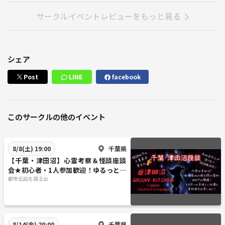
を立ち上げる。
サークルイベントレビューをもっと見る
都市伝説や世界情勢にも造詣が深く、持論の「全ては一つに繋がってい
る」を元に怪談の先にある何かを発見するのが目標。また、英・独・仏
語が使えるマルチリンガルとして世界中の怪談フリーク達と繋がり、よ
り怪談界を盛り上げていきたいと思っている。
シェア
Post
LINE
facebook
～注意事項～
※参加人数が多い場合、先着順になりますので予めご了承下さい。
※キャンセルまたは遅れて参加の際は必ずご連絡をお願い致します。
このサークルの他のイベント
※ネットワークビジネスや宗教などの強引な勧誘、営業、その他迷惑行
為は禁止ですのでご遠慮ください。
※他のお客様のご迷惑になると判断した場合、ご退室＆今後の参加をご
千葉県
8/8(土) 19:00
遠慮いただく場合がございます。
【千葉・津田沼】心霊考察＆怪談座談
※ご予約人数、男女比率等はお答えできませんのでご了承ください。
会★初心者・1人参加歓迎！ゆるっと不
※他人の意見についての否定・批判はお辞め下さい。
思議を語る夏の夜♪
都市伝説を語る会
※会話泥棒は禁止です。（参加者全員になるべく平等に時間を過ごして
頂きたい為）
【 考察予定の「禁書」目録】
千葉県
8/14(金) 20:00