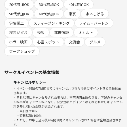
怖い話大好き、ちょっと怖いけど興味ある、つまらない日常に刺激がほ
20代参加OK
30代参加OK
40代参加OK
しいetc...どんな方でもお待ちしております！
50代参加OK
60代参加OK
東京
水木しげる
開催8年目を迎える毎回満員御礼の大人気コミュニティ「都市伝説を語
伊藤潤二
スティーブン・キング
ティム・バートン
る会」のスピンオフ企画！！
楳図かずお
怪談
都市伝説
オカルト
ホラー映画
心霊スポット
交流会
グルメ
【メディア取材・放映実績について】
当会はこれまでに
ワークショップ
テレビ大阪『初耳怪談』、Abema TV『Abema的ニュースショー』『Ab
ema Prime』、J-WAVE『TOKYO MORNING RADIO』など、複数のメデ
ィアから注目をいただき、取材・放映された実績があります！
サークルイベントの基本情報
今後の会でも、急遽取材が入ることがあるかもしれませんが、皆さんの
顔や声が勝手に映るようなことは絶対にありませんのでご安心くださ
キャンセルポリシー
い。
・イベント開始の7日前までにキャンセルされた場合はポイント含め全額返金
されます。
撮影や放映がある場合は、必ず事前にご本人に確認し、OKをいただい
・それ以降にキャンセルされた場合は、事前決済金額のうち、下記のキャンセ
た方のみご協力をお願いしていますのでご安心のうえご参加下さい！
ル料率がキャンセル料になり、決済金額とポイントのそれぞれからキャンセル
料を差し引いた金額が返金されます。
・当日まで0%
・テレビ大阪「初耳怪談」
・翌日以降: 100%
・Abema TV「Abema的ニュースショー」
・ただし、お申し込み後 6時間以内にキャンセルされた場合は全額返金されま
す。
・ABEMA PRIME