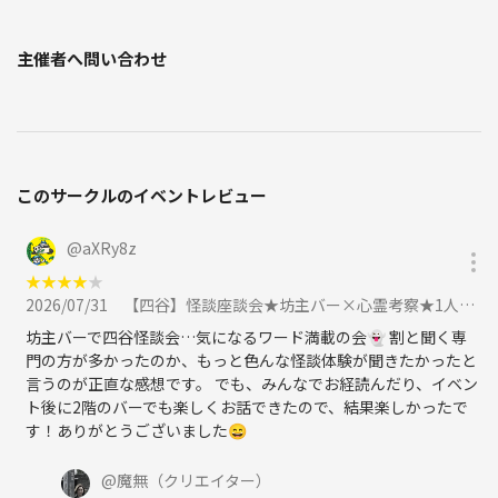
【地図（Googleマップ）】
主催者へ問い合わせ
https://maps.app.goo.gl/juJ4Tcdd2LNXvfVB9
【最寄駅】
JR「亀戸駅」北口より徒歩１分！
亀戸駅から71m
このサークルのイベントレビュー
※参加人数が多い場合は場所が変更になる場合がございます。
@
aXRy8z
【定員】12名程度
★
★
★
★
★
2026/07/31
【四谷】怪談座談会★坊主バー×心霊考察★1人参加&初心者歓迎!怪談好き同士の楽しいご縁を♪に参加
【代償（参加費）】1,000円+お食事代1500円（当日好きなラーメンをオ
ーダー下さい♪）
坊主バーで四谷怪談会…気になるワード満載の会👻 割と聞く専
アルコールという解毒剤もございます。
門の方が多かったのか、もっと色んな怪談体験が聞きたかったと
言うのが正直な感想です。 でも、みんなでお経読んだり、イベン
※盛り上がるので延長の可能性有り！
ト後に2階のバーでも楽しくお話できたので、結果楽しかったで
す！ありがとうございました😄
※途中入退場可能です♪
※領収書をご希望の方は事前にお伝え下さい。
@
魔無
（クリエイター）