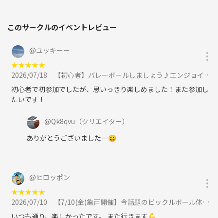
このサークルのイベントレビュー
@
ユッキーー
★
★
★
★
★
2026/07/18
【初心者】バレーボールしましょう♪エンジョイ♪に参加
初心者で初参加でしたが、思いっきり楽しめました！また参加し
たいです！
@
Qk8qvu
（クリエイター）
ありがとうございましたー😆
@
ヒロッポン
★
★
★
★
★
2026/07/10
【7/10(金)亀戸開催】今話題のピックルボール体験会🥎初心者＆おひとり歓迎！に参加
いつも通り、楽しかったです。 また行きます💪