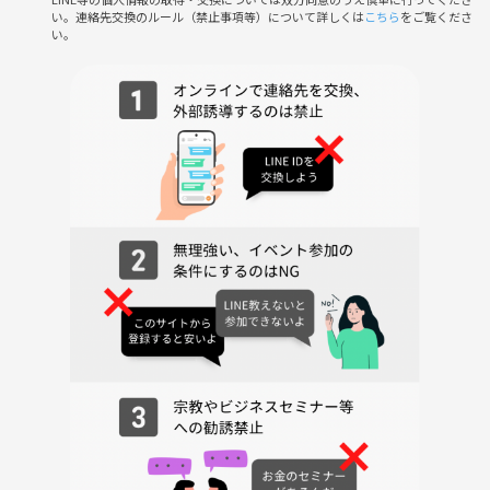
い。連絡先交換のルール（禁止事項等）について詳しくは
こちら
をご覧くださ
サークルやイベントの輪を乱す行動をする方、運営側の指示に従ってい
い。
ただけない方や運営側が参加者様としてふさわしくないと判断した方
は、参加をお断りする場合がございます。
みんなで新しいスポーツを楽しむ、ワクワクの夜にしませんか？あなた
のご参加を心よりお待ちしています🥎✨