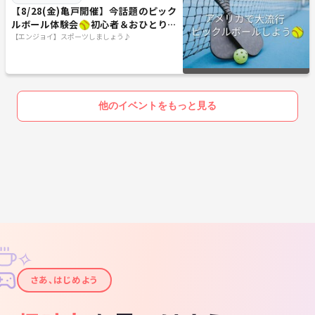
【8/28(金)亀戸開催】今話題のピック
ルボール体験会🥎初心者＆おひとり歓
迎！
【エンジョイ】スポーツしましょう♪
他のイベントをもっと見る
✧
✦
さあ、はじめよう