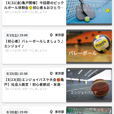
【8/21(金)亀戸開催】今話題のピック
ルボール体験会🥎初心者＆おひとり歓
迎！
【エンジョイ】スポーツしましょう♪
東京都
8/22(土) 19:00
【初心者】バレーボールしましょう♪
エンジョイ♪
【エンジョイ】スポーツしましょう♪
東京都
8/23(日) 15:00
【8/23(日)エンジョイバスケ大会🏀亀
戸】社会人限定！初心者歓迎・友達づ
くりエンジョイ貸切イベント✨
【エンジョイ】スポーツしましょう♪
東京都
8/28(金) 19:00