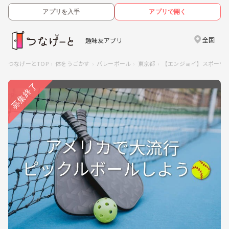
アプリを入手
アプリで開く
全国
趣味友アプリ
つなげーとTOP
体をうごかす
バレーボール
東京都
【エンジョイ】スポーツ