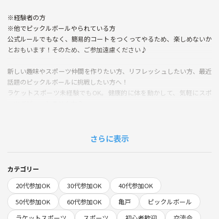
※経験者の方
※他でピックルボールやられている方
公式ルールでもなく、簡易的コートをつくってやるため、楽しめないか
とおもいます！そのため、ご参加遠慮ください♪
新しい趣味やスポーツ仲間を作りたい方、リフレッシュしたい方、最近
話題のピックルボールに挑戦したい方へ！
ラケットスポーツ未経験でもOK。健康的に体を動かして、気軽にスポ
ーツデビューしませんか？
話題沸騰中のピックルボールは、“誰でもすぐできる・楽しい！”が魅力
の新感覚スポーツ。年齢や性別問わず、手軽に始められると口コミでも
さらに表示
人気上昇中🏓✨
会場は室内のため、雨でも安心！
主催者も初めてのため、全員で覚えていきましょう。
カテゴリー
20代参加OK
30代参加OK
40代参加OK
◆当日の流れ
・18:55 受付
50代参加OK
60代参加OK
亀戸
ピックルボール
・19:00 スタート🥎
ラケットスポーツ
スポーツ
初心者歓迎
交流会