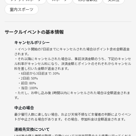
・19:15 チームに分かれてゲーム体験
・20:45 終了＆現地解散
室内スポーツ
🌱サークルの雰囲気
・ゆるっと運動したい人が集まる、アットホームで楽しいサークルで
サークルイベントの基本情報
す！
・初参加＆おひとり様も大歓迎。新しい友達や趣味仲間とつながれます
キャンセルポリシー
・参加メリットたくさん！
・イベント開始の7日前までにキャンセルされた場合はポイント含め全額返金
されます。
①運動不足解消＆リフレッシュ
・それ以降にキャンセルされた場合は、事前決済金額のうち、下記のキャンセ
②楽しく学べる体験型イベント
ル料率がキャンセル料になり、決済金額とポイントのそれぞれからキャンセル
③話題スポーツで自然と会話がはずむ
料を差し引いた金額が返金されます。
・6日前から3日前まで: 30%
④スポーツ初心者歓迎＆サポート充実
・2日前: 50%
⑤自分のペースで楽しめる、無理のない雰囲気
・前日: 80%
・当日: 100%
・運営もピックルボール初心者歓迎の精神で、誰でも来やすいイベント
・ただし、お申し込み後 1時間以内にキャンセルされた場合は全額返金されま
を目指しています！
す。
中止の場合
⚠️注意事項⚠️
最少催行人数に達しない場合、および天候不順など主催者の判断によりイベン
下記の行為はご遠慮ください。
トが中止される場合があります。その場合、参加料金は全額返金されます。
・勧誘・営業・告知・引き抜き・しつこいナンパ・暴言など
・過度なナンパ行為や迷惑行為
連絡先交換について
・開催内容や風景写真、動画のSNS等への無許可投稿
LINE等の個人情報の取得・交換については双方同意のうえ慎重に行ってくださ