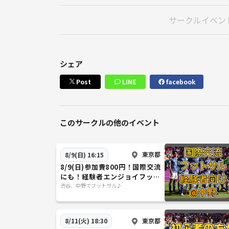
サークルイベン
シェア
Post
LINE
facebook
このサークルの他のイベント
東京都
8/9(日) 16:15
8/9(日)参加費800円！国際交流
にも！経験者エンジョイフット
サル@中野
渋谷、中野でフットサル♪
東京都
8/11(火) 18:30