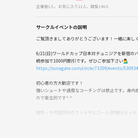
主催者1人、お気に入り11人、閲覧140人
サークルイベントの説明
ご覧頂きましてありがとうございます！一緒に楽し
6/21(日)ワールドカップ日本対チュニジアを新
続参加で1000円割引です。ぜひご参加下さい💁‍♂️
https://tunagate.com/circle/73209/events/53093
初心者の方大歓迎です！
強いシュートや過度なコーチングは禁止です。身内
ので衛生的です^ ^
場所・千代田区内のフットサルコート(詳細はメッセ
時間・10:30-12:30(遅刻早退okです)
料金・1名さま1200円