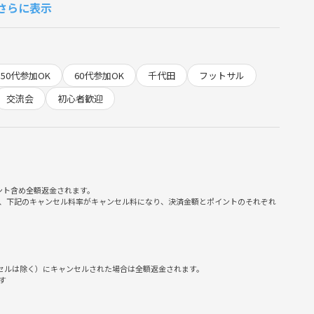
さらに表示
い。レンタルのご用意はありません。
いきます。ボールの蹴り方、止め方などをレクチャーする事も可
れて出来るようになった方も多くいらっしゃいます。楽しく上達
50代参加OK
60代参加OK
千代田
フットサル
交流会
初心者歓迎
ント含め全額返金されます。
、下記のキャンセル料率がキャンセル料になり、決済金額とポイントのそれぞれ
ンセルは除く）にキャンセルされた場合は全額返金されます。
す