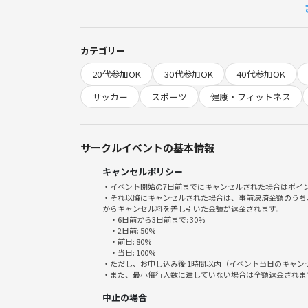
＊屋外用のシューズと運動出来る服装をご用意下さ
準備運動をした後、時間いっぱいフットサルをして
カテゴリー
能です。最初は上手く出来なくても、何回か参加さ
20代参加OK
30代参加OK
40代参加OK
しちゃいましょう♪
サッカー
スポーツ
健康・フィットネス
サークルイベントの基本情報
キャンセルポリシー
・イベント開始の7日前までにキャンセルされた場合はポイ
・それ以降にキャンセルされた場合は、事前決済金額のうち
からキャンセル料を差し引いた金額が返金されます。
・6日前から3日前まで: 30%
・2日前: 50%
・前日: 80%
・当日: 100%
・ただし、お申し込み後 1時間以内（イベント当日のキャ
・また、最小催行人数に達していない場合は全額返金されま
中止の場合