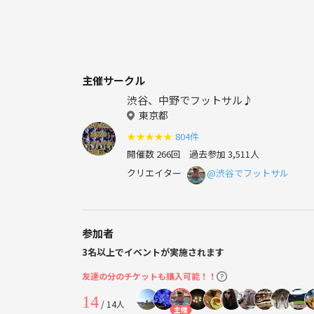
主催サークル
渋谷、中野でフットサル♪
東京都
★
★
★
★
★
804件
開催数 266回
過去参加 3,511人
クリエイター
@渋谷でフットサル
参加者
3名以上でイベントが実施されます
友達の分のチケットも購入可能！！
14
/ 14人
主催