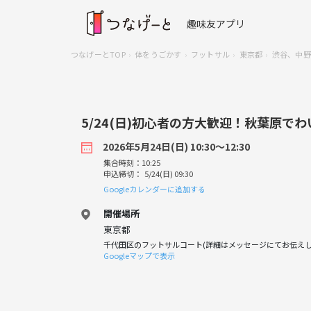
趣味友アプリ
つなげーとTOP
体をうごかす
フットサル
東京都
渋谷、中野
5/24(日)初心者の方大歓迎！秋葉原で
2026年5月24日(日) 10:30〜12:30
集合時刻：10:25
申込締切： 5/24(日) 09:30
Googleカレンダーに追加する
開催場所
東京都
千代田区のフットサルコート(詳細はメッセージにてお伝えし
Googleマップで表示