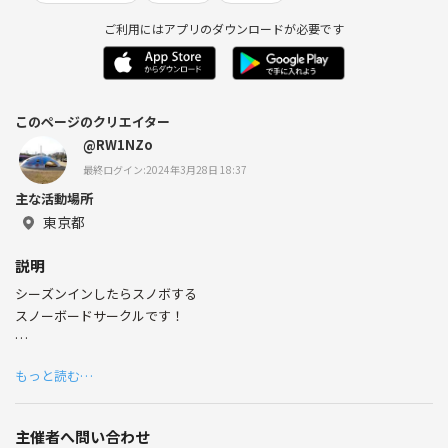
ご利用にはアプリのダウンロードが必要です
このページのクリエイター
@RW1NZo
最終ログイン:2024年3月28日 18:37
主な活動場所
東京都
説明
シーズンインしたらスノボする
スノーボードサークルです！
モットーは安心安全を第一に！
もっと読む…
第二は品しt..ではなく目一杯楽しみましょー！です！！
オフシーズンはゴルフや他のスポーツして楽しみましょう！
主催者へ問い合わせ