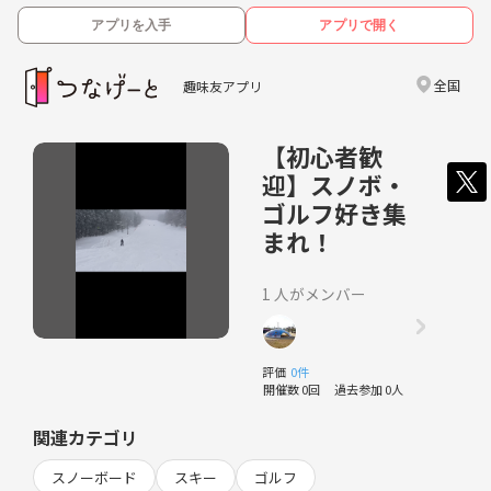
アプリを入手
アプリで開く
全国
趣味友アプリ
【初心者歓
迎】スノボ・
ゴルフ好き集
まれ！
1 人がメンバー
評価
0件
開催数 0回
過去参加 0人
関連カテゴリ
スノーボード
スキー
ゴルフ