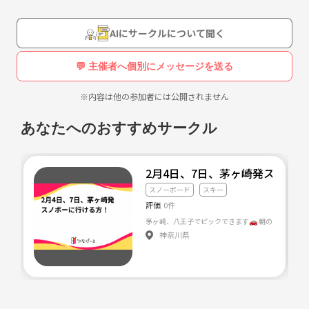
AIにサークルについて聞く
💬 主催者へ個別にメッセージを送る
※内容は他の参加者には公開されません
あなたへのおすすめサークル
2月4日、7日、茅ヶ崎発スノボ
スノーボード
スキー
評価
0件
茅ヶ崎、八王子でピッ
神奈川県