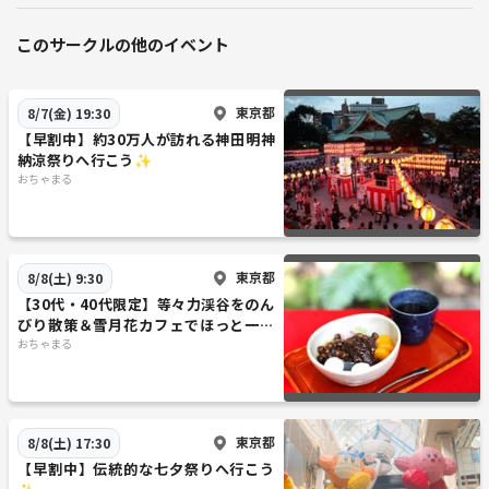
このサークルの他のイベント
東京都
8/7(金) 19:30
【早割中】約30万人が訪れる神田明神
納涼祭りへ行こう✨
おちゃまる
東京都
8/8(土) 9:30
【30代・40代限定】等々力渓谷をのん
びり散策＆雪月花カフェでほっと一息
🍰☕️
おちゃまる
東京都
8/8(土) 17:30
【早割中】伝統的な七夕祭りへ行こう