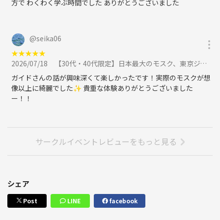
方で わくわく学ぶ時間でした ありがとうございました
@
seika06
★
★
★
★
★
2026/07/18
【30代・40代限定】日本最大のモスク、東京ジャーミィへ行こう🌈🌈名物はユーモアあるガイドさんです✨に参加
ガイドさんの話が興味深くて楽しかったです！実際のモスクが想
像以上に綺麗でした✨ 貴重な体験ありがとうございました
ー！！
サークルイベントレビューをもっと見る
シェア
Post
LINE
facebook