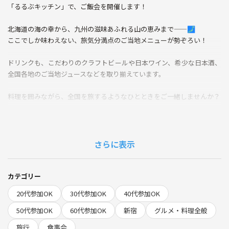
「るるぶキッチン」で、ご飯会を開催します！
北海道の海の幸から、九州の滋味あふれる山の恵みまで——🗾
ここでしか味わえない、旅気分満点のご当地メニューが勢ぞろい！
ドリンクも、こだわりのクラフトビールや日本ワイン、希少な日本酒、
全国各地のご当地ジュースなどを取り揃えています。
料理を囲みながら、全国を旅するようなひとときをご一緒しませんか？
旅が好きな人、食べるのが好きな人、飲むのが好きな人、大歓迎！
ご参加お待ちしています！
さらに表示
※参加費の他に別途飲食代がかかります。
会計方法:ドリンク代(各自負担)+チャージ料含む飲食代(割り勘で2500円
前後を想定)
カテゴリー
20代参加OK
30代参加OK
40代参加OK
【禁止事項】
50代参加OK
60代参加OK
新宿
グルメ・料理全般
勧誘、ナンパ
旅行
食事会