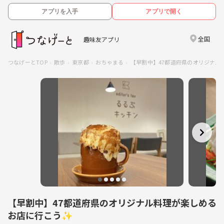
アプリを入手
アプリで開く
全国
趣味友アプリ
つなげーとTOP
散歩
東京都
おちゃまる
【早割中】47都道府県のオリジナ
【早割中】47都道府県のオリジナル料理が楽しめる
お店に行こう✨