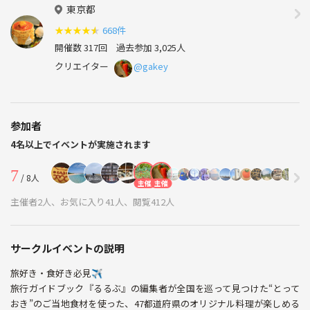
東京都
★
★
★
★
★
668件
開催数 317回
過去参加 3,025人
クリエイター
@gakey
参加者
4名以上でイベントが実施されます
7
/ 8人
主催
主催
主催者2人、お気に入り41人、閲覧412人
サークルイベントの説明
旅好き・食好き必見✈️
旅行ガイドブック『るるぶ』の編集者が全国を巡って見つけた“とって
おき”のご当地食材を使った、47都道府県のオリジナル料理が楽しめる