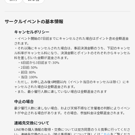
発覚した場合は当サークルへの参加はお断りさせて頂きます。ご了承く
ださい。
サークルイベントの基本情報
キャンセルポリシー
・イベント開始の7日前までにキャンセルされた場合はポイント含め全額返金
されます。
・それ以降にキャンセルされた場合は、事前決済金額のうち、下記のキャンセ
ル料率がキャンセル料になり、決済金額とポイントのそれぞれからキャンセル
料を差し引いた金額が返金されます。
・6日前から3日前まで: 30%
・2日前: 50%
・前日: 80%
・当日: 100%
・ただし、お申し込み後 6時間以内（イベント当日のキャンセルは除く）にキ
ャンセルされた場合は全額返金されます。
・また、最小催行人数に達していない場合は全額返金されます
中止の場合
最少催行人数に達しない場合、および天候不順など主催者の判断によりイベン
トが中止される場合があります。その場合、参加料金は全額返金されます。
連絡先交換について
LINE等の個人情報の取得・交換については双方同意のうえ慎重に行ってくださ
い。連絡先交換のルール（禁止事項等）について詳しくは
こちら
をご覧くださ