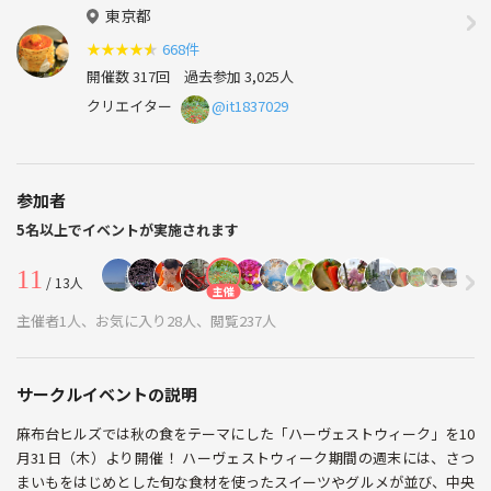
東京都
★
★
★
★
★
668件
開催数 317回
過去参加 3,025人
クリエイター
@it1837029
参加者
5名以上でイベントが実施されます
11
/ 13人
主催
主催者1人、お気に入り28人、閲覧237人
サークルイベントの説明
麻布台ヒルズでは秋の食をテーマにした「ハーヴェストウィーク」を10
月31日（木）より開催！ ハーヴェストウィーク期間の週末には、さつ
まいもをはじめとした旬な食材を使ったスイーツやグルメが並び、中央