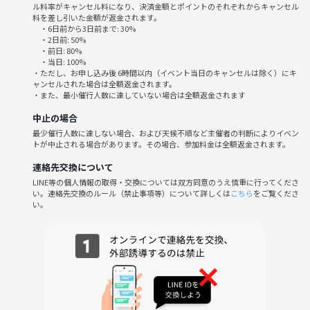
ル料率がキャンセル料になり、決済金額とポイントのそれぞれからキャンセル
料を差し引いた金額が返金されます。
・6日前から3日前まで: 30%
・2日前: 50%
・前日: 80%
・当日: 100%
・ただし、お申し込み後 6時間以内（イベント当日のキャンセルは除く）にキ
ャンセルされた場合は全額返金されます。
・また、最小催行人数に達していない場合は全額返金されます
中止の場合
最少催行人数に達しない場合、および天候不順など主催者の判断によりイベン
トが中止される場合があります。その場合、参加料金は全額返金されます。
連絡先交換について
LINE等の個人情報の取得・交換については双方同意のうえ慎重に行ってくださ
い。連絡先交換のルール（禁止事項等）について詳しくは
こちら
をご覧くださ
い。