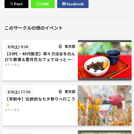
Post
LINE
facebook
このサークルの他のイベント
東京都
8/8(土) 9:30
【30代・40代限定】等々力渓谷をのん
びり散策＆雪月花カフェでほっと一息
🍰☕️
おちゃまる
東京都
8/8(土) 17:30
【早割中】伝統的な七夕祭りへ行こう
✨
おちゃまる