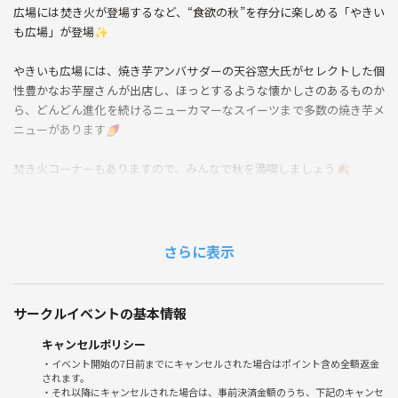
広場には焚き火が登場するなど、“食欲の秋”を存分に楽しめる「やきい
も広場」が登場✨
やきいも広場には、焼き芋アンバサダーの天谷窓大氏がセレクトした個
性豊かなお芋屋さんが出店し、ほっとするような懐かしさのあるものか
ら、どんどん進化を続けるニューカマーなスイーツまで多数の焼き芋メ
ニューがあります🍠
焚き火コーナーもありますので、みんなで秋を満喫しましょう🍂
【禁止事項】
勧誘、ナンパ
さらに表示
発覚した場合は当サークルへの参加はお断りさせて頂きます。ご了承く
ださい。
サークルイベントの基本情報
イベント直前のキャンセルや無断欠席
キャンセルポリシー
・イベント開始の7日前までにキャンセルされた場合はポイント含め全額返金
されます。
・それ以降にキャンセルされた場合は、事前決済金額のうち、下記のキャンセ