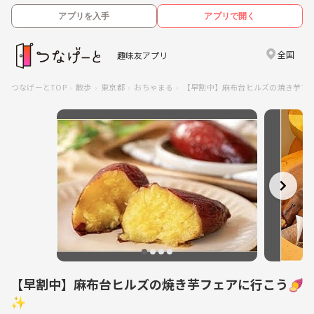
アプリを入手
アプリで開く
全国
趣味友アプリ
つなげーとTOP
散歩
東京都
おちゃまる
【早割中】麻布台ヒルズの焼き芋フ
【早割中】麻布台ヒルズの焼き芋フェアに行こう🍠
✨