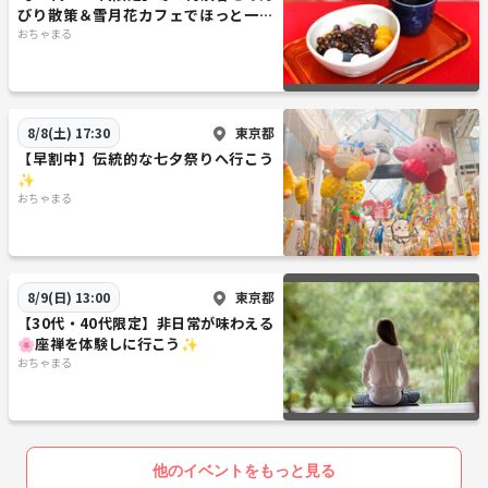
びり散策＆雪月花カフェでほっと一息
🍰☕️
おちゃまる
東京都
8/8(土) 17:30
【早割中】伝統的な七夕祭りへ行こう
✨
おちゃまる
東京都
8/9(日) 13:00
【30代・40代限定】非日常が味わえる
🌸座禅を体験しに行こう✨
おちゃまる
他のイベントをもっと見る