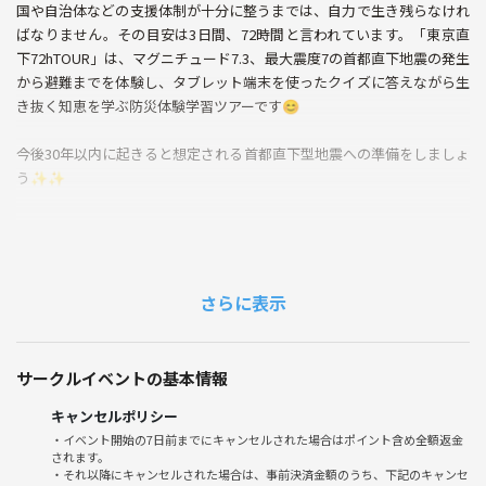
国や自治体などの支援体制が十分に整うまでは、自力で生き残らなけれ
ばなりません。その目安は3日間、72時間と言われています。「東京直
下72hTOUR」は、マグニチュード7.3、最大震度7の首都直下地震の発生
から避難までを体験し、タブレット端末を使ったクイズに答えながら生
き抜く知恵を学ぶ防災体験学習ツアーです😊
今後30年以内に起きると想定される首都直下型地震への準備をしましょ
う✨✨
【注意事項】
⚫︎勧誘、ナンパ禁止。
こちらの行為が発覚した場合、今後の参加はご遠慮頂きます。
さらに表示
⚫︎直前のキャンセル、連絡なしドタキャン
サークルイベントの基本情報
※遅れると現地での合流が出来ない可能性がありますので、遅れないよ
うにお願いします。
キャンセルポリシー
・イベント開始の7日前までにキャンセルされた場合はポイント含め全額返金
されます。
・それ以降にキャンセルされた場合は、事前決済金額のうち、下記のキャンセ