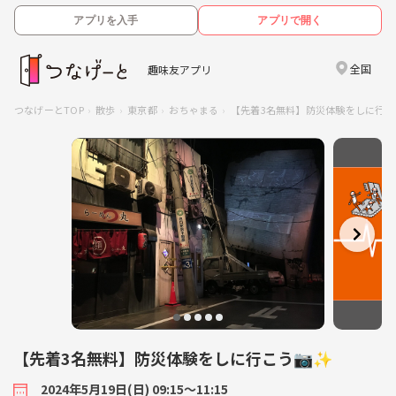
アプリを入手
アプリで開く
全国
趣味友アプリ
つなげーとTOP
散歩
東京都
おちゃまる
【先着3名無料】防災体験をしに行こ
【先着3名無料】防災体験をしに行こう📷✨
2024年5月19日(日) 09:15〜11:15