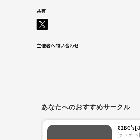
11/24
共有
21時スタート😊❣️
全国どこからでも参加OK🙆‍♀️🙆‍♂️
👾
主催者へ問い合わせ
男女関係なく20代〜30代まで幅広い年代で、初めて
何回か開催していますが、毎回ワイワイ盛り上がっ
初心者の方も大歓迎です🥰💕
ルールも1から説明をします🗾
参加してみたい方💕
メッセージお待ちしてます💁🏼‍♀️
あなたへのおすすめサークル
当日オンラインで参加される方は、zoomでみんな
82BG’
🎲アマンガースが好きな人
ボードゲーム