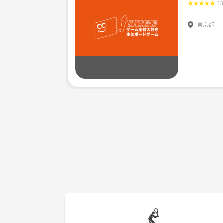
🎲ゲームが好きな人
★
★
★
★
★
1
🎲久しぶりにやってみたい人
東京都
🎲友達を作りたい人
🎲ストレス発散したい人
どんな方でも大募集です😎
⚠️本人確認のため、名前と顔出しのご協力お願い致し
お気軽にメッセージお待ちしております🙌🏻🥰🌈💕