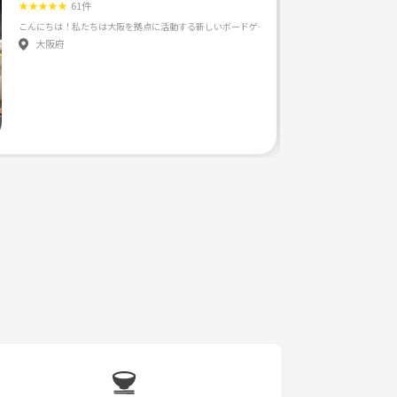
★
★
★
★
★
61件
大阪府