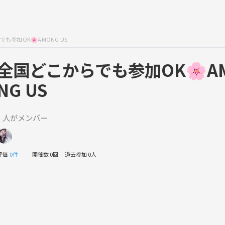
も参加OK🌸AMONG US
全国どこからでも参加OK🌸A
NG US
1 人がメンバー
評価
0件
開催数 0回
過去参加 0人