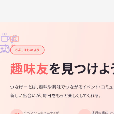
♫
✧
✦
✦
♪
✧
さあ、はじめよう
趣味友
を見つけよ
つなげーとは、趣味や興味でつながるイベント・コミュ
新しい出会いが、毎日をもっと楽しくしてくれる。
イベント・コミュニティが
共通の趣味で