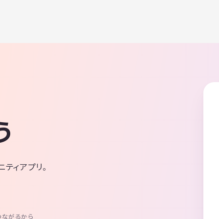
う
ニティアプリ。
つながるから