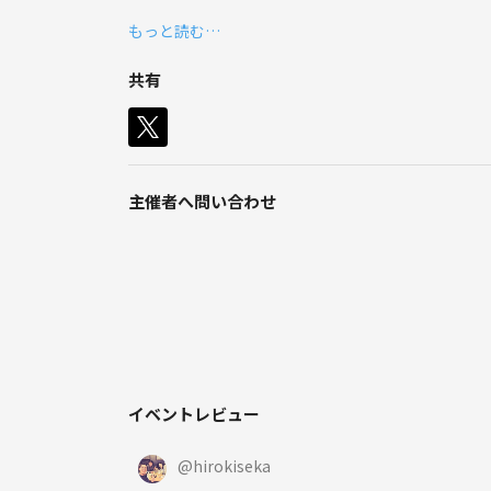
経験者には是非、ボドゲを持ち込みいただいて、自
もっと読む…
参加費は300円程度です！
共有
主催者へ問い合わせ
イベントレビュー
@
hirokiseka