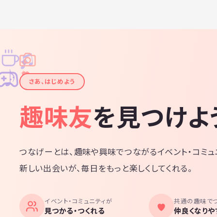
♫
✧
✦
✦
♪
✧
さあ、はじめよう
趣味友
を見つけよ
つなげーとは、趣味や興味でつながるイベント・コミュ
新しい出会いが、毎日をもっと楽しくしてくれる。
イベント・コミュニティが
共通の趣味で
見つかる・つくれる
仲良くなりや