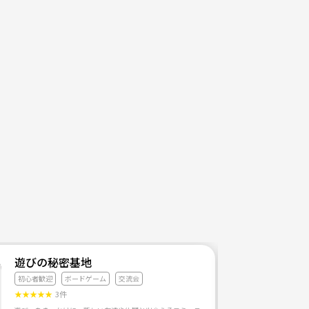
遊びの秘密基地
初心者歓迎
ボードゲーム
交流会
★
★
★
★
★
3件