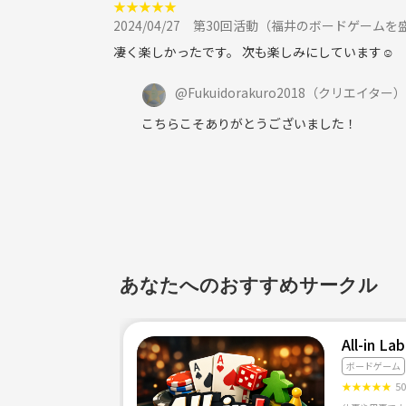
★
★
★
★
★
2024/04/27
第30回活動（福井のボードゲームを
凄く楽しかったです。 次も楽しみにしています☺︎
@
Fukuidorakuro2018
（クリエイター）
こちらこそありがとうございました！
あなたへのおすすめサークル
All-in L
ボードゲーム
★
★
★
★
★
5