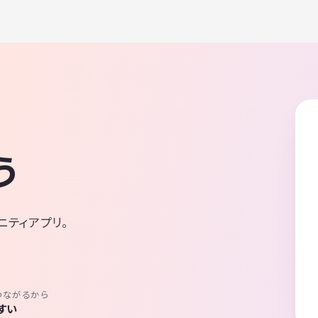
う
ニティアプリ。
つながるから
すい