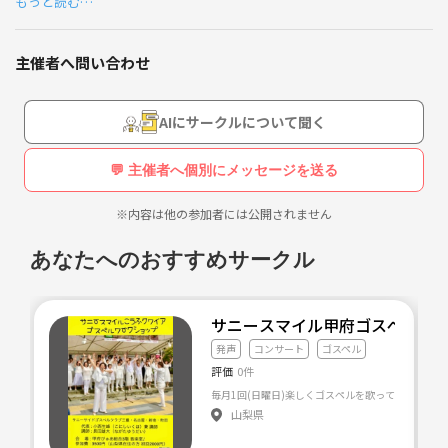
もっと読む…
お仕事で発声方法教えています🙋
それが少しでも誰かのお役に立つのならと、始めてみる事にしました☺️
主催者へ問い合わせ
至らない点もあると思いますが、よろしくお願いします🙏✨
改善点など、ご意見ありましたら、ぜひ教えてください🌱✨
AIにサークルについて聞く
💬 主催者へ個別にメッセージを送る
※内容は他の参加者には公開されません
あなたへのおすすめサークル
サニースマイル甲府ゴスペルク
発声
コンサート
ゴスペル
評価
0件
山梨県