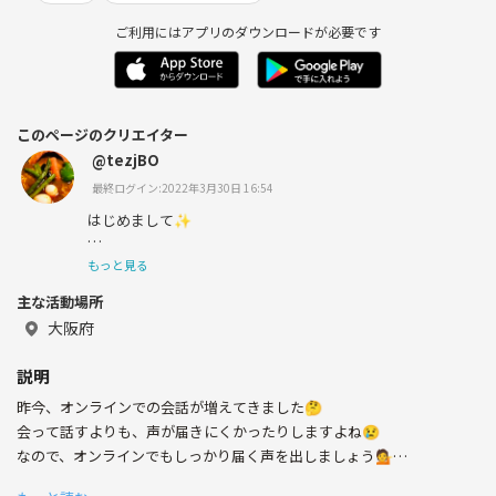
ご利用にはアプリのダウンロードが必要です
このページのクリエイター
@tezjBO
最終ログイン:2022年3月30日 16:54
はじめまして✨
普段、狭い医療業界にいるので、いろんな方とお話したい
もっと見る
です🥳
主な活動場所
仕事の関係で、脳や心理学に興味があります💓
大阪府
説明
昨今、オンラインでの会話が増えてきました🤔
会って話すよりも、声が届きにくかったりしますよね😢
なので、オンラインでもしっかり届く声を出しましょう💁