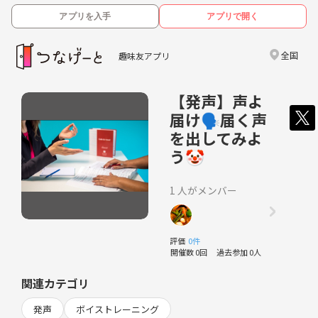
アプリを入手
アプリで開く
全国
趣味友アプリ
【発声】声よ
届け🗣届く声
を出してみよ
う🤡
1 人がメンバー
評価
0件
開催数 0回
過去参加 0人
関連カテゴリ
発声
ボイストレーニング