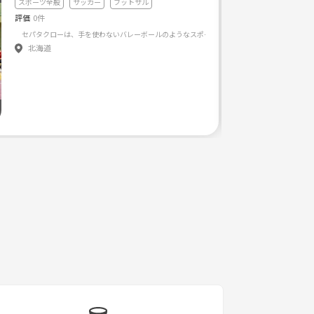
スポーツ全般
サッカー
フットサル
評価
0件
合日程、過去対戦状態とオッズ比較を提供することができます。 詳細はこちら：https://www.goa
北海道