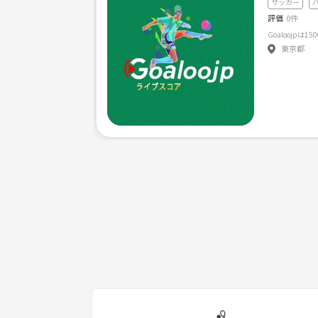
サッカー
評価
0件
Goaloojp
東京都