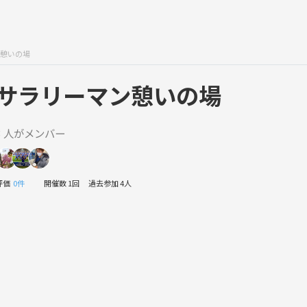
憩いの場
サラリーマン憩いの場
3 人がメンバー
評価
0件
開催数 1回
過去参加 4人