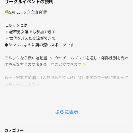
サークルイベントの説明
☘️5月モルック交流会🎏
モルックとは
🔹老若男女誰でも参加できて
🔸世代を超えた交流ができて
◆シンプルなのに奥の深いスポーツです
モルックなら緩い運動量で、かつチームプレイを通して年齢性別を問わ
ず色んな方との交流を楽しむことができます✨
親子・家族参加👨‍👨‍👧‍👦、1人参加も全て大歓迎致しますので一緒にモルック
を楽しみましょう✨
初心者でも安心の競技説明はもちろんのこと、投げる際のアドバイスや
戦略的なことも愉快な仲間達が教えます😆
さらに表示
【日付】
5月11日(日)10:00〜12:00
（10:15まで受付、途中参加（30分以上遅れる）の方はご連絡くださ
カテゴリー