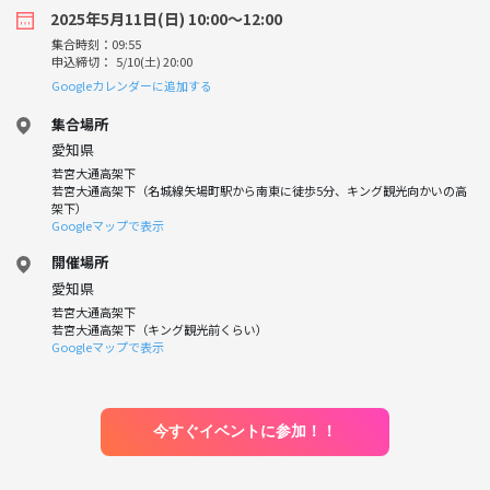
2025年5月11日(日) 10:00〜12:00
集合時刻：09:55
申込締切： 5/10(土) 20:00
Googleカレンダーに追加する
集合場所
愛知県
若宮大通高架下
若宮大通高架下（名城線矢場町駅から南東に徒歩5分、キング観光向かいの高
架下）
Googleマップで表示
開催場所
愛知県
若宮大通高架下
若宮大通高架下（キング観光前くらい）
Googleマップで表示
今すぐイベントに参加！！