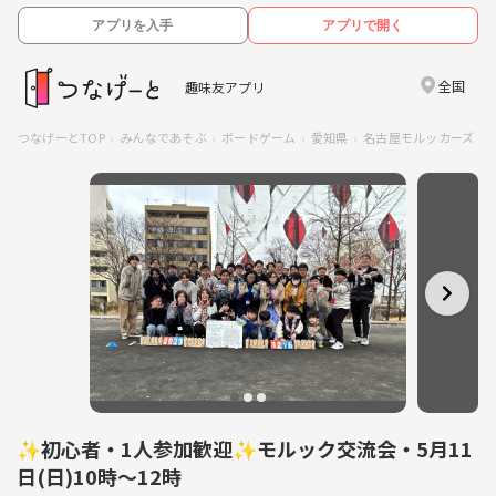
アプリを入手
アプリで開く
全国
趣味友アプリ
つなげーとTOP
みんなであそぶ
ボードゲーム
愛知県
名古屋モルッカーズ（
✨初心者・1人参加歓迎✨モルック交流会・5月11
日(日)10時〜12時