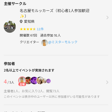
主催サークル
名古屋モルッカーズ（初心者1人参加歓迎
✨）
愛知県
★
★
★
★
★
11件
開催数 67回
過去参加 91人
クリエイター
@ミスターモルック
参加者
2名以上でイベントが実施されます
4
/ 5人
主催
主催者1人、お気に入り2人、閲覧73人
このイベントは表示中のユーザー以外に参加者がいる可能性があります