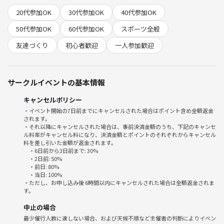
い）
20代参加OK
30代参加OK
40代参加OK
【会場】
50代参加OK
60代参加OK
スポーツ全般
若宮大通り高架下 (名城線矢場町駅3番出口から南東に徒歩5分、キング
友達づくり
初心者歓迎
一人参加歓迎
観光向かいの高架下)
https://goo.gl/maps/X8exX8jLD88479kJA
サークルイベントの基本情報
【参加費】
1000円
キャンセルポリシー
・イベント開始の7日前までにキャンセルされた場合はポイント含め全額返金
【持ち物】
されます。
お飲み物、モルックを楽しむ気持ち。
・それ以降にキャンセルされた場合は、事前決済金額のうち、下記のキャンセ
ル料率がキャンセル料になり、決済金額とポイントのそれぞれからキャンセル
料を差し引いた金額が返金されます。
【その他】
・6日前から3日前まで: 30%
当日キャンセルの方は必ずご連絡をお願いします。雨天決行します。
・2日前: 50%
・前日: 80%
・当日: 100%
・ただし、お申し込み後 6時間以内にキャンセルされた場合は全額返金されま
す。
中止の場合
最少催行人数に達しない場合、および天候不順など主催者の判断によりイベン