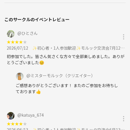
このサークルのイベントレビュー
@
ひとさん
★
★
★
★
★
2026/07/12
✨初心者・1人参加歓迎✨モルック交流会7月12日(日)10時〜12時に参加
初参加でした。皆さん気さくな方々で全部楽しめました。ありが
とうございました😊
@
ミスターモルック
（クリエイター）
ご感想ありがとうございます！ またのご参加をお待ちし
ております👍
@
katuya_674
★
★
★
★
★
2026/06/13
✨初心者・1人参加歓迎✨モルック交流会6月13日(土)10時〜12時に参加