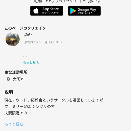
ご利用にはアプリのダウンロードが必要です
このページのクリエイター
@6r
最終ログイン:5月16日 18:52
もっと見る
主な活動場所
大阪府
新規の方でもすぐにとけとめる
説明
毎回楽しいイベントを心がけてます
現在アウトドア野郎会というサークルを運営していますが
ファミリー又は シングルの方
夫妻限定での
集まりです
もっと読む…
年齢制限は18才～60才迄とします