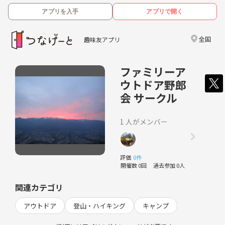
アプリを入手
アプリで開く
全国
趣味友アプリ
ファミリーア
ウトドア野郎
会 サークル
1 人がメンバー
評価
0件
開催数 0回
過去参加 0人
関連カテゴリ
アウトドア
登山・ハイキング
キャンプ