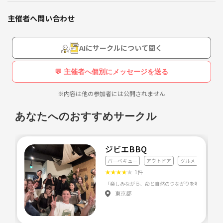
(一人参加お断りします)
集まりの目的として
主催者へ問い合わせ
🔴家族や夫妻だけでキャンプを始めるにもよく分からない
🔴家族ぐるみのキャンプ仲間が欲しい
🔴シングルの方で自分一人ではキャンプに連れていけない
AIにサークルについて聞く
そんな方お待ちしております
💬 主催者へ個別にメッセージを送る
家族だけのキャンプも良いけどたまには 他の家族と (子供同士アウトド
アを通しての遊んだり)
※内容は他の参加者には公開されません
たまにはわいわいしたい方の集まりを目的にしてます
あなたへのおすすめサークル
子育ての情報交換やアドバイス等も焚き火を囲み
出来れば良いなと考えてます
設備等は 幹事が準備致します
ジビエBBQ
寝袋.テント無くても、無料貸出し有ります
バーベキュー
アウトドア
グルメ・料理全般
車が無くても乗り合わせの手配等しておりますので
★
★
★
★
★
1件
洗面用具と着替え有れば参加出来ます
東京都
企画としては 主にキャンプ
船に乗る企画 釣り企画 軽い
ハイキング企画