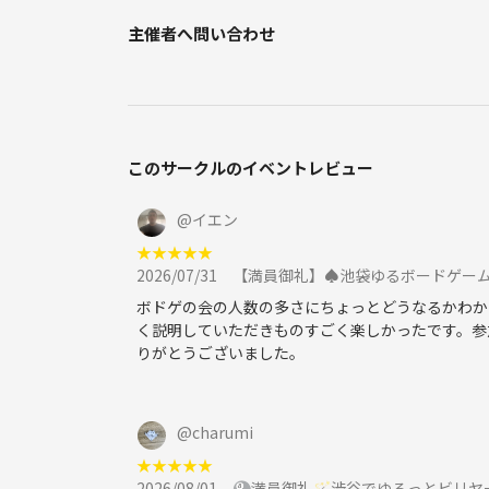
・当イベント主催者である私、その他常連さん含め
主催者へ問い合わせ
このサークルのイベントレビュー
@
イエン
★
★
★
★
★
2026/07/31
【満員御礼】♠️池袋ゆるボードゲーム
ボドゲの会の人数の多さにちょっとどうなるかわか
く説明していただきものすごく楽しかったです。参
りがとうございました。
@
charumi
★
★
★
★
★
2026/08/01
🎱満員御礼🪄渋谷でゆるっとビリヤ