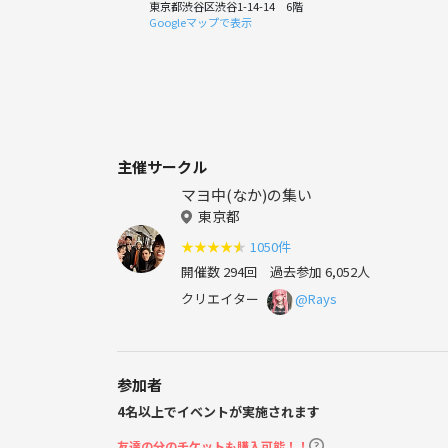
東京都渋谷区渋谷1-14-14 6階
Googleマップで表示
主催サークル
マヨ中(なか)の集い
東京都
★
★
★
★
★
1050件
開催数 294回
過去参加 6,052人
クリエイター
@Rays
参加者
4名以上でイベントが実施されます
友達の分のチケットも購入可能！！