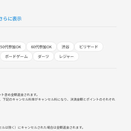
さらに表示
良いかなと思っております⤴️⤴️
50代参加OK
60代参加OK
渋谷
ビリヤード
ったことがない人も大歓迎です🌟
ボードゲーム
ダーツ
レジャー
てください👍👍
ント含め全額返金されます。
、下記のキャンセル料率がキャンセル料になり、決済金額とポイントのそれぞれ
ルを穴🕳️に入れた方が勝ちという単純明快さと運の要素も盛
ンセルは除く）にキャンセルされた場合は全額返金されます。