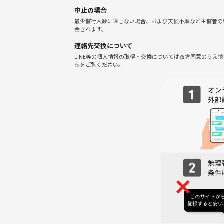
り込まれたゲーム性が特徴の遊び。
中止の場合
最少催行人数に達しない場合、および天候不順など主催者の
他にも
金されます。
・エイトボール
連絡先交換について
・フィフティーンボール
LINE等の個人情報の取得・交換については双方同意のうえ
・ベーシックゲーム
ら
をご覧ください。
などなどあります！
当日のお楽しみにしててくださいね🎵
【詳細と注意事項】
・参加費はプレイ料金込みです。
🎱時間内はビリヤード遊び放題です🪄