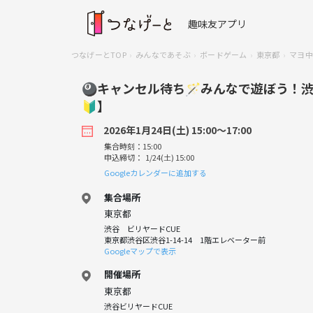
趣味友アプリ
つなげーとTOP
みんなであそぶ
ボードゲーム
東京都
マヨ中
🎱キャンセル待ち🪄みんなで遊ぼう！
🔰】
2026年1月24日(土) 15:00〜17:00
集合時刻：15:00
申込締切： 1/24(土) 15:00
Googleカレンダーに追加する
集合場所
東京都
渋谷 ビリヤードCUE
東京都渋谷区渋谷1-14-14 1階エレベーター前
Googleマップで表示
開催場所
東京都
渋谷ビリヤードCUE