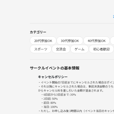
主催も少し打てるくらいです！笑
ルールは把握しているので、
皆に教えながら一緒に自分も練習がてら、楽しめたら
カテゴリー
20代参加OK
30代参加OK
40代参加OK
やったことあるけどかなりブランクがある人、全くや
スポーツ
交流会
ゲーム
初心者歓迎
一から丁寧に教えますのでお気軽に申し込みしちゃっ
サークルイベントの基本情報
キャンセルポリシー
・イベント開始の7日前までにキャンセルされた場合はポイ
〜ゲームの種類〜
・それ以降にキャンセルされた場合は、事前決済金額のうち
からキャンセル料を差し引いた金額が返金されます。
・6日前から3日前まで: 30%
・2日前: 50%
🎱ナインボール🎱
・前日: 80%
・当日: 100%
各々ボールを入れた個数ではなく、とにかく９番ボー
・ただし、お申し込み後 1時間以内（イベント当日のキャ