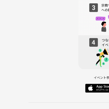
・当日はビリヤード台を予約してあるので、待ち時
※1台につき4人でプレイ🎱順番待ちの時間も少な
・ガチ勢の方は禁止🙅‍♀️笑
・外からのドリンク持ち込みは不可ですが、店内の
・ビジネス勧誘、過度なナンパやセクハラ行為、な
イベント
※MLM、投資不動産、保険、宗教、タワマンパー
ど。。
・万が一、被害にあった場合は直ちに報告してくだ