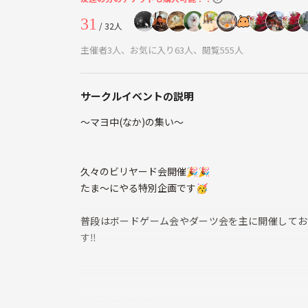
31
/ 32人
主催者3人、お気に入り63人、閲覧555人
サークルイベントの説明
〜マヨ中(なか)の集い〜
久々のビリヤード会開催🎉🎉
たま〜にやる特別企画です🥳
普段はボードゲーム会やダーツ会を主に開催してお
す‼️
🔰初心者大歓迎🔰