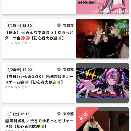
東京都
8/15(土) 15:30
【横浜】🐳みんなで遊ぼう！ゆるっと
ダーツ会🎯🎯【初心者大歓迎🔰】
マヨ中(なか)の集い
東京都
8/28(金) 19:00
【当日ｷｬﾝｾﾙ返金OK】🎮池袋ゆるボー
ドゲーム会👾【初心者大歓迎🔰】
マヨ中(なか)の集い
東京都
8/1(土) 16:15
🎱満員御礼🪄渋谷でゆるっとビリヤー
ド会【初心者大歓迎🔰】