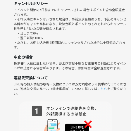
キャンセルポリシー
土曜の夜からボードゲームで遊びましょう☆ﾄﾞﾝｯ
・イベント開始の7日前までにキャンセルされた場合はポイント含め全額返金
されます。
・それ以降にキャンセルされた場合は、事前決済金額のうち、下記のキャンセ
ル料率がキャンセル料になり、決済金額とポイントのそれぞれからキャンセル
希望者が多ければ二次会もやります🍸
料を差し引いた金額が返金されます。
・当日まで0%
・翌日以降: 100%
・ただし、お申し込み後 1時間以内にキャンセルされた場合は全額返金されま
す。
【イベント詳細、流れ】
中止の場合
最少催行人数に達しない場合、および天候不順など主催者の判断によりイベン
トが中止される場合があります。その場合、参加料金は全額返金されます。
🍀18時に受付開始、21時頃まで。
※途中参加&途中退室もOK！
連絡先交換について
LINE等の個人情報の取得・交換については双方同意のうえ慎重に行ってくださ
い。連絡先交換のルール（禁止事項等）について詳しくは
こちら
をご覧くださ
🍀ドリンクはお酒以外の持ち込みOK🥤
い。
🍀途中、席替えもしっかり行います！いくつかのテーブルに、やりたい
ゲームごとのジャンルに分けるので、それぞれ興味のある所に移動して
もらう感じです👀
🍀ボードゲームの持ち込みは大歓迎です♪