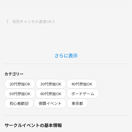
《 当日キャンセル返金OK 》
とりあえずの参加申し込みも大歓迎です🐧
急な予定が入ってキャンセルする場合でも、
さらに表示
参加費は全額即返金されます。
なのでお気軽に参加申し込みどうぞ！
カテゴリー
20代参加OK
30代参加OK
40代参加OK
昼間は暑くて家出たくない…！
50代参加OK
60代参加OK
ボードゲーム
もうちょい涼しければなぁ〜❄️
初心者歓迎
夜間イベント
東京都
ということで陽が出てるときは出かけたくないけど、
夜涼しくなったら少し遊びたい人。
サークルイベントの基本情報