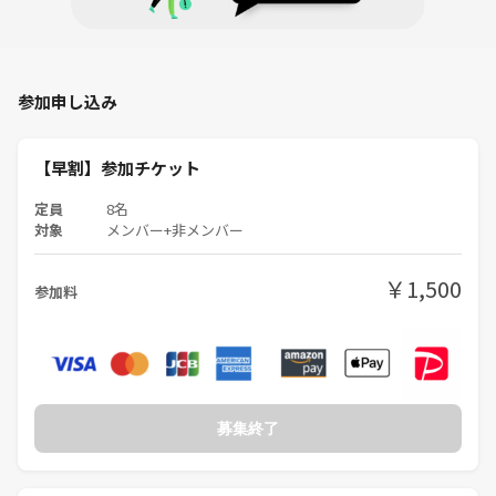
⚠️注意事項⚠️
参加申し込み
・ボードゲームには傷をつけたり、汚したりしないように気を付けてく
ださい。
【早割】参加チケット
・ビジネス勧誘、過度なナンパやセクハラ行為、など相手が迷惑と感じ
る行為は禁止としています。
定員
8名
対象
メンバー+非メンバー
※MLM、投資不動産、保険、宗教、タワマンパーティー、知り合い主催
￥1,500
参加料
の街コン、経済セミナーなどなど。。
・万が一、被害にあった場合は直ちに報告してください。迅速に厳しい
対応をとります。
募集終了
・当イベント主催者である私、その他リピさんなど含めて、マルチや宗
教団体などとは一切関係ございません。