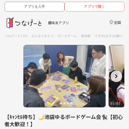
アプリを入手
アプリで開く
全国
趣味友アプリ
つなげーとTOP
みんなであそぶ
ボードゲーム
東京都
マヨ中(なか)の集い
【ｷｬﾝｾﾙ待ち】🌙池袋ゆるボードゲーム会🐈‍⬛【初心
者大歓迎！】