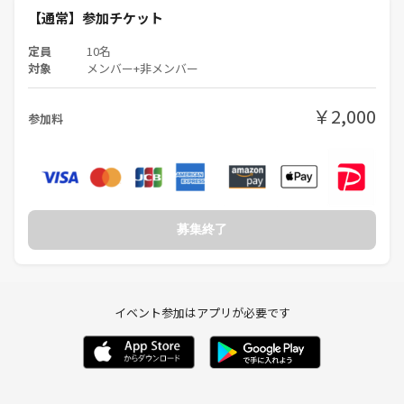
【通常】参加チケット
・ボードゲーム経験の浅い参加者さんがボードゲームを嫌いになるよう
定員
10名
な行動や発言はお控えください。
対象
メンバー+非メンバー
￥2,000
参加料
募集終了
イベント参加はアプリが必要です