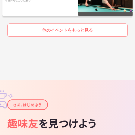
マヨ中(なか)の集い
他のイベントをもっと見る
✧
✦
さあ、はじめよう
趣味友
を見つけよう