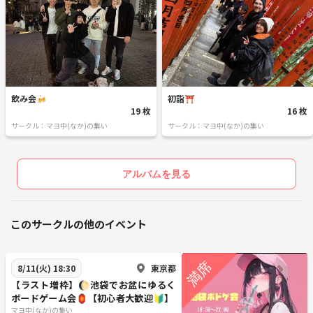
飲み会🍻
初詣⛩️
19 枚
16 枚
サークル：マヨ中(なか)の集い
サークル：マヨ中(なか)の集い
アルバムを見る
このサークルの他のイベント
東京都
8/11(火) 18:30
【ラスト増枠】🌔池袋でお盆にゆるく
ボードゲーム会🏮【初心者大歓迎🔰】
マヨ中(なか)の集い