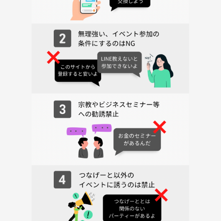
※ただし自作のボドゲはご遠慮ください。
🍀お菓子もっていきます🍪🍫🍬
🔰初心者の方も大歓迎です！！
ボードゲームやったことない人でも、
主催が丁寧に教えます☺️
どんな方でも、しっかり楽しめるようなボードゲームを多く揃えており
ます✨✨
毎回、女性の参加者も複数いるので
初参加の女性の方も安心してくださいね🙆‍♀️
それでは今回も楽しんでいきましょう☆ﾄﾞﾝｯ