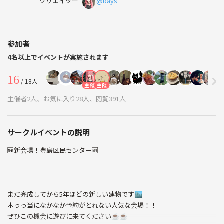
クリエイター
@Rays
参加者
4名以上でイベントが実施されます
16
/ 18人
主催
主催
主催者2人、お気に入り28人、閲覧391人
サークルイベントの説明
🆕新会場！豊島区民センター🆕
まだ完成してから5年ほどの新しい建物です🏙️
本っっ当になかなか予約がとれない人気な会場！！
ぜひこの機会に遊びに来てください☕︎☕︎