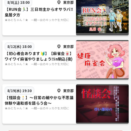
東京都
8/8(土) 18:00
【RUN会🏃‍♂️】三日坊主からオサラバ‼️
皇居夕方
★みとちゃん！★ 一期一会のキッカケを大切に
東京都
8/12(水) 18:00
【初心者会あります🔰】【麻雀会🀄️】
ワイワイ麻雀やりましょう‼️in駒込(夜)
★みとちゃん！★ 一期一会のキッカケを大切に
東京都
8/19(水) 19:30
【怪談会🕯️】〜日常の細やかな不思議
体験や違和感を語らう会〜
★みとちゃん！★ 一期一会のキッカケを大切に