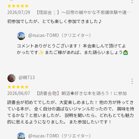
マーダーミステリー会🧙‍♀️、読書会📖、神社巡り⛩️など
★
★
★
★
★
2026/07/29
【怪談会🕯️】〜日常の細やかな不思議体験や違和感を語らう会〜に参加
初参加でしたが、とても楽しく参加できました♪
○主催の紹介
ともです！
@
nucas-TOMO
（クリエイター）
沖縄県出身、8年前に神奈川→東京北区に引っ越ししました！
コメントありがとうございます！ 本会楽しんで頂けてよ
かったです✨ またご縁があれば、また語らいましょう🙆‍♂️
これまでの色んな人との繋がりが私にとって宝物になっている事を、上
京してきて気づかされることが有りました。
また「仲間も楽しめる場」が大好きで、登山会や飲み会幹事をよくやっ
@
朔713
てきました！
このサークルが、皆様に良いキッカケと出会える場に出来たらと思いま
★
★
★
★
★
す！
2026/06/07
【読書会📚】朝活☀️好きな本を語ろう！に参加
読書会が初めてでしたが、大変楽しめました！ 他の方が持ってき
ている本が、 全く自分の選ばないジャンルだったので、 興味を持
てるかな？と思いましたが、 説明を聞いたら、どれもとても魅力
的に思えるようになりました。 また参加したいです！
@
nucas-TOMO
（クリエイター）