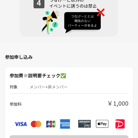
・お菓子は主催もいくつか準備しますが、持ってきてくれるとありがた
いです！
・お飲み物は各自持参でお願いしております！
・集会室の名義は「クレイト」で抑えておりますので、お間違えなく⭕️
★Q&A
Q.初心者なのですが、中級者も混ざるのですか？
A.初級会・中級会同時開催しますが、別卓で混ぜない様にしておりま
参加申し込み
す！
初めましてのペースでゆっくりできます🔰
参加費※説明要チェック✅
Q.ほんと初心者です。大丈夫ですか？
対象
メンバー+非メンバー
A.全然大丈夫です！本イベントの中でも初級会から麻雀が打てるように
なった人も多いです✨
￥1,000
参加料
Q.点数計算ができないです。
Q.ゲームは一通りできますが、実際の麻雀はやった事ないです…
A.そのレベルでしたら、「中級会」をお勧めしてます👍
中級会では、麻雀の流れから点数計算まで出来る方をつけております！