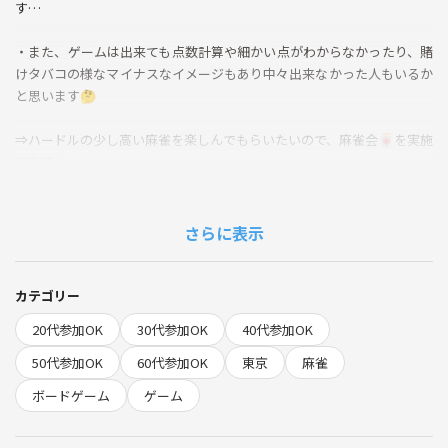
す…
・また、ゲームは出来ても点数計算や細かい点がわからなかったり、賭
けタバコの様なマイナスなイメージもあり中々出来なかった人もいるか
と思います🤔
⇒ハードルの少し高い麻雀を楽しんでもらいたいので、麻雀会🀄️を実施
します✨
★こんな人にオススメ👍
【初級者】
さらに表示
・麻雀をやってみたかった人！
・麻雀の雰囲気を楽しみたい人！
・麻雀のゲームをやりたい人！
カテゴリー
※ゲームが出来るようになることを目標としてます✨
20代参加OK
30代参加OK
40代参加OK
【中級者】
50代参加OK
60代参加OK
東京
麻雀
・ゲームでは出来るが実際に打ちたい人！
ボードゲーム
ゲーム
・メンツが揃わず今まで打てなかった人！
・点数計算などの細かいルールが知らない人！
・麻雀のおさらいがしたい人！