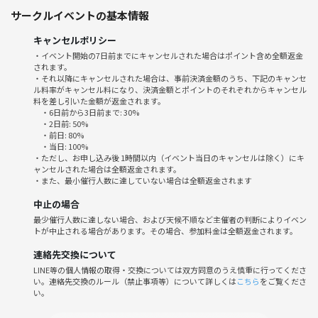
サークルイベントの基本情報
・麻雀を通して参加者と交流がしたい人！
⇒ぜひぜひいらっしゃってください^ ^
キャンセルポリシー
・イベント開始の7日前までにキャンセルされた場合はポイント含め全額返金
⇒賭け無し！せかし無し！お酒タバコ無し！です！
されます。
・それ以降にキャンセルされた場合は、事前決済金額のうち、下記のキャンセ
ル料率がキャンセル料になり、決済金額とポイントのそれぞれからキャンセル
料を差し引いた金額が返金されます。
・6日前から3日前まで: 30%
★スケジュール⏰
・2日前: 50%
・前日: 80%
17:55：会場集合
・当日: 100%
18:00：麻雀勉強会スタート
・ただし、お申し込み後 1時間以内（イベント当日のキャンセルは除く）にキ
ャンセルされた場合は全額返金されます。
①麻雀とは？その魅力について(5min)
・また、最小催行人数に達していない場合は全額返金されます
②アガる形を覚える
役について触れる(60min)
中止の場合
③ゲームの流れを覚える(手積み)
最少催行人数に達しない場合、および天候不順など主催者の判断によりイベン
トが中止される場合があります。その場合、参加料金は全額返金されます。
ツモ、ロンについて、ドラについて
リーチ、ポン、チー、(カン)
連絡先交換について
相手の手を読む※レベル次第
LINE等の個人情報の取得・交換については双方同意のうえ慎重に行ってくださ
21:15頃：閉会挨拶
い。連絡先交換のルール（禁止事項等）について詳しくは
こちら
をご覧くださ
い。
★別卓で中級者向けの麻雀も開催中です！