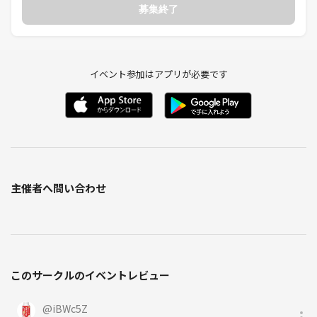
募集終了
Q.時間をかけて考えたいのですが大丈夫ですか？
A.こちらも問題ないです！しっかり考えて、良いアガり方を目指しまし
ょう🙆‍♂️
イベント参加はアプリが必要です
★NG🙅‍♀️
・本会での「ナンパ行為」や「勧誘行為」厳禁でお願いいたします。当
日見かけた際はそれなりの措置を講じます。
★ここからはサークルと主催の紹介🙆‍♂️
○サークル名：みとちゃん！
主催者へ問い合わせ
・"みと"⇒Meet「一期一会」を大切にしたい！
・"ちゃん"⇒Chance(キッカケ)、Channel(出会いの場、出会う手段)
⇒その出会いから良いキッカケが出来るようなイベントを作って参りま
す^ ^♪
〇趣味の会♪
このサークルのイベントレビュー
登山⛰️、ボードゲーム🎲、ボルダリング🧗、麻雀🀄️、怪談🕯️、飲み会
🍺etc♪
@
iBWc5Z
○いくつか会の立上げに協力しています！