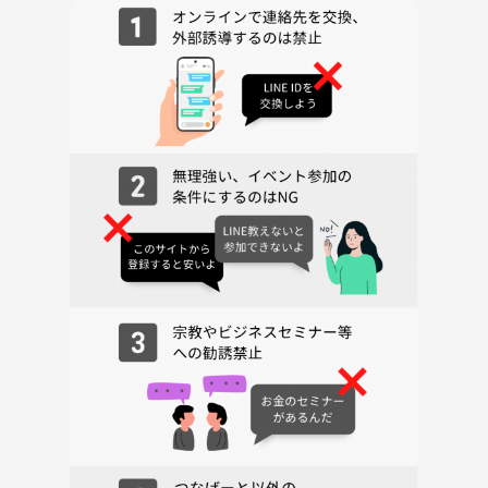
【中級会】
17:55：会場に集合
18:00：麻雀スタート
21:15頃：閉会挨拶
★その他⭕️
・4人麻雀前提です！
・中級会では3人麻雀もやります！
・本会では全部の役を覚えたり、点数計算を覚えることをしておりませ
ん。ただ、会の中で質問とか頂けるとその都度コメントいたします！
※中級者向けの講習は対応できてませんが、今後実施検討中です！
★会費👛：合計1,000円
┗(内訳)つなげーと申込の方
・つなげーと支払い500円
・当日会場支払い500円
※みとちゃん！イベント初参加の方は手数料で別途500円つなげーとに
支払われます。