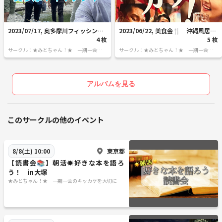
2023/07/17, 奥多摩川フィッシング
2023/06/22, 美食会🍴 沖縄風居酒
🎣
4 枚
屋 そてつ
5 枚
サークル：★みとちゃん！★ 一期一会のキ
サークル：★みとちゃん！★ 一期一会のキ
ッカケを大切に
ッカケを大切に
アルバムを見る
このサークルの他のイベント
東京都
8/8(土) 10:00
【読書会📚】朝活☀️好きな本を語ろ
う！ in大塚
★みとちゃん！★ 一期一会のキッカケを大切に