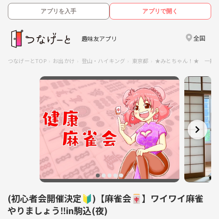
アプリを入手
アプリで開く
全国
趣味友アプリ
つなげーとTOP
お出かけ
登山・ハイキング
東京都
★みとちゃん！★ 一期
(初心者会開催決定🔰)【麻雀会🀄️】ワイワイ麻雀
やりましょう‼️in駒込(夜)