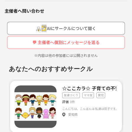
2020年代ベビーを持つママ友を作るためのサークルです。
主催者へ問い合わせ
※副業の勧誘、スピ系の勧誘は禁止です。
※色んな方がいらっしゃいますので、気遣いや思いやりのある方を歓迎
します。
AIにサークルについて聞く
集合は不定期の予定です。
💬 主催者へ個別にメッセージを送る
でもイベント時期など集まれたらなぁって思ってます❣️
たまに撮影会(有料)などのイベントも行う予定です✨
※内容は他の参加者には公開されません
あなたへのおすすめサークル
☆ここカラ☆ 子育ての不安を解
友達づくり
ママ友
育児
評価
0件
愛知県