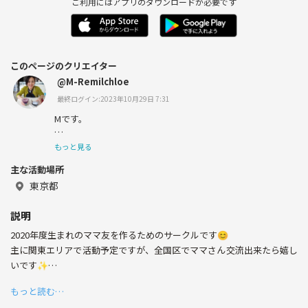
ご利用にはアプリのダウンロードが必要です
このページのクリエイター
@M-Remilchloe
最終ログイン:2023年10月29日 7:31
Mです。
2020年10月23日生まれの息子がいます👶❤️
もっと見る
主な活動場所
都内在住です。
東京都
Remilchloeは特に意味はなく、歴代猫の名前しりとりです
(^-^)
説明
2020年度生まれのママ友を作るためのサークルです😊
主に関東エリアで活動予定ですが、全国区でママさん交流出来たら嬉し
いです✨
ほかの地域の方もイベント立てて集まっていただいて構いません！
もっと読む…