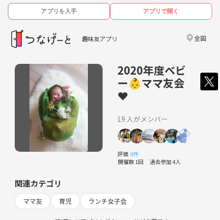
アプリを入手
アプリで開く
全国
趣味友アプリ
2020年度ベビ
ー👶ママ友会
❤️
19 人がメンバー
評価
0件
開催数 1回
過去参加 4人
関連カテゴリ
ママ友
育児
ランチ女子会