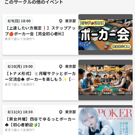
このサークルの他のイベント
東京都
8/9(日) 18:00
【上達したい方限定❗️】ステップアッ
プ🍎ポーカー会【完全初心者🆖】
東京で遊んで友達作り
東京都
8/10(月) 19:00
【トナメ形式】🃏月曜サクッとポーカ
ー交流会♠️ ポーカーを楽しもう✨【🔰
初参加大歓迎🤗】
東京で遊んで友達作り
東京都
8/11(火) 18:30
【男女共催】四谷でゆるっとポーカー
♠️【初心者歓迎🔰】
東京で遊んで友達作り