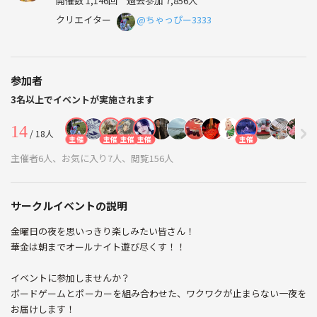
開催数 1,146回
過去参加 7,856人
クリエイター
@ちゃっぴー3333
参加者
3名以上でイベントが実施されます
14
/ 18人
主催
主催
主催
主催
主催
主催者6人、お気に入り7人、閲覧156人
サークルイベントの説明
金曜日の夜を思いっきり楽しみたい皆さん！
華金は朝までオールナイト遊び尽くす！！
イベントに参加しませんか？
ボードゲームとポーカーを組み合わせた、ワクワクが止まらない一夜を
お届けします！