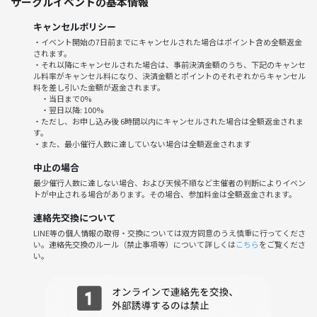
サークルイベントの基本情報
りのアットホームな雰囲気です。お一人での参加も大歓迎！みんなで楽
しく過ごせるよう、スタッフ一同心を込めてサポートします。ゲームを
キャンセルポリシー
通じて自然と会話が生まれ、笑顔が溢れる空間を一緒に作り上げましょ
・イベント開始の7日前までにキャンセルされた場合はポイント含め全額返金
う。
されます。
・それ以降にキャンセルされた場合は、事前決済金額のうち、下記のキャンセ
ル料率がキャンセル料になり、決済金額とポイントのそれぞれからキャンセル
キャンセルポリシー
料を差し引いた金額が返金されます。
・当日キャンセルでも100%返金のイベントです。
・当日まで0%
どうぞお気軽にご参加申し込みください！
・翌日以降: 100%
・ただし、お申し込み後 6時間以内にキャンセルされた場合は全額返金されま
す。
・また、最小催行人数に達していない場合は全額返金されます
⚠️参加チケットについて
中止の場合
一部早割については、現地で＋1000円お支払いが必要です！ご注意下さ
最少催行人数に達しない場合、および天候不順など主催者の判断によりイベン
い。
トが中止される場合があります。その場合、参加料金は全額返金されます。
連絡先交換について
LINE等の個人情報の取得・交換については双方同意のうえ慎重に行ってくださ
⚠️注意事項⚠️
い。連絡先交換のルール（禁止事項等）について詳しくは
こちら
をご覧くださ
以下の行為はご遠慮ください。
い。
・勧誘、営業、告知、引き抜き、しつこいナンパ、暴言など
・過度なナンパ行為や迷惑行為
・イベント内容や参加者の写真、動画の無許可でのSNS投稿
イベントの雰囲気を壊す行動をされる方や、運営の指示に従わない方