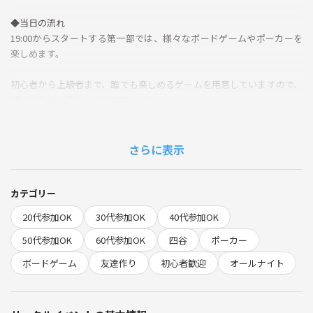
◆当日の流れ
19:00からスタートする第一部では、様々なボードゲームやポーカーを
楽しめます。
初心者から上級者まで、誰でも楽しめるゲームを用意していますので、
初めての方も安心してご参加ください。
23:00からは第二部がスタート！ポーカーで運と戦略を駆使し、スリリ
ングな時間を過ごしても良し、普段できないボードゲームを朝6:00まで
さらに表示
興じても良し、夜通し遊び尽くしましょう！
一緒に夜更かしするとめっちゃ仲良くなれます！
カテゴリー
20代参加OK
30代参加OK
40代参加OK
・飲食物持ち込みOK 出前頼んだり買い出し行ったりしてます。
50代参加OK
60代参加OK
四谷
ポーカー
・1部参加者が2部参加する場合＋1500円
ボードゲーム
友達作り
初心者歓迎
オールナイト
🌱サークルの雰囲気
私たちのサークルは、ゲームを通じて新しい友達を作りたい方にぴった