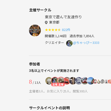
主催サークル
東京で遊んで友達作り
東京都
★
★
★
★
★
822件
開催数 1,146回
過去参加 7,856人
クリエイター
@ちゃっぴー3333
参加者
3名以上でイベントが実施されます
8
/ 13人
主催
主催
主催者3人、お気に入り25人、閲覧300人
サークルイベントの説明