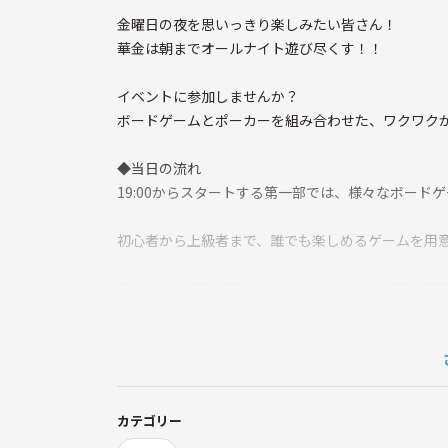
金曜日の夜を思いっきり楽しみたい皆さん！
華金は朝までオールナイト遊び尽くす！！
イベントに参加しませんか？
ボードゲームとポーカーを組み合わせた、ワクワク
◆当日の流れ
19:00からスタートする第一部では、様々なボード
初心者から上級者まで、誰でも楽しめるゲームを用
23:00からは第二部がスタート！ポーカーで運と
ボードゲームを朝6:00まで興じても良し、夜通し遊
一緒に夜更かしするとめっちゃ仲良くなれます！
・飲食物持ち込みOK 出前頼んだり買い出し行った
カテゴリー