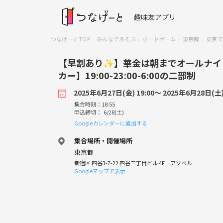
趣味友アプリ
つなげーとTOP
みんなであそぶ
ボードゲーム
東京都
東京で
【早割あり✨】華金は朝までオールナイ
カー】19:00-23:00-6:00の二部制
2025年6月27日(金) 19:00〜 2025年6月28日(土) 
集合時刻：18:55
申込締切： 6/28(土)
Googleカレンダーに追加する
集合場所・開催場所
東京都
新宿区 四谷3-7-22 四谷三丁目ビル 4F アソベル
Googleマップで表示