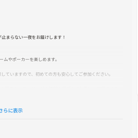
が止まらない一夜をお届けします！
ゲームやポーカーを楽しめます。
意していますので、初めての方も安心してご参加ください。
戦略を駆使し、スリリングな時間を過ごしても良し、普段できない
び尽くしましょう！
さらに表示
りしてます。