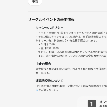
東京
・一部参加者が2部参加する場合＋1500円
🌱サークルの雰囲気
私たちのサークルは、ゲームを通じて新しい友達を
サークルイベントの基本情報
参加も大歓迎！みんなで楽しく過ごせるよう、スタ
キャンセルポリシー
が生まれ、笑顔が溢れる空間を一緒に作り上げまし
・イベント開始の7日前までにキャンセルされた場合はポイ
・それ以降にキャンセルされた場合は、事前決済金額のうち
からキャンセル料を差し引いた金額が返金されます。
キャンセルポリシー
・当日まで0%
・当日キャンセルでも100%返金のイベントです。
・翌日以降: 100%
・ただし、お申し込み後 6時間以内にキャンセルされた場合
どうぞお気軽にご参加申し込みください！
・また、最小催行人数に達していない場合は全額返金されま
中止の場合
最少催行人数に達しない場合、および天候不順など主催者の
⚠️参加チケットについて
金されます。
一部早割については、現地で＋1000円お支払いが
連絡先交換について
LINE等の個人情報の取得・交換については双方同意のうえ
ら
をご覧ください。
⚠️注意事項⚠️
以下の行為はご遠慮ください。
・勧誘、営業、告知、引き抜き、しつこいナンパ、