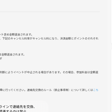
作りたい方にぴったりのアットホームな雰囲気です。お一人での
ッフ一同心を込めてサポートします。ゲームを通じて自然と会話
ょう。
ント含め全額返金されます。
、下記のキャンセル料率がキャンセル料になり、決済金額とポイントのそれぞれ
は全額返金されます。
す
判断によりイベントが中止される場合があります。その場合、参加料金は全額返
必要です！ご注意下さい。
慎重に行ってください。連絡先交換のルール（禁止事項等）について詳しくは
こち
暴言など