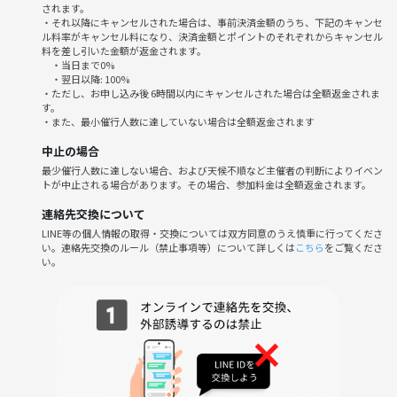
りのアットホームな雰囲気です。お一人での参加も大歓迎！みんなで楽
されます。
しく過ごせるよう、スタッフ一同心を込めてサポートします。ゲームを
・それ以降にキャンセルされた場合は、事前決済金額のうち、下記のキャンセ
ル料率がキャンセル料になり、決済金額とポイントのそれぞれからキャンセル
通じて自然と会話が生まれ、笑顔が溢れる空間を一緒に作り上げましょ
料を差し引いた金額が返金されます。
う。
・当日まで0%
・翌日以降: 100%
・ただし、お申し込み後 6時間以内にキャンセルされた場合は全額返金されま
キャンセルポリシー
す。
・当日キャンセルでも100%返金のイベントです。
・また、最小催行人数に達していない場合は全額返金されます
どうぞお気軽にご参加申し込みください！
中止の場合
最少催行人数に達しない場合、および天候不順など主催者の判断によりイベン
トが中止される場合があります。その場合、参加料金は全額返金されます。
⚠️参加チケットについて
連絡先交換について
一部早割については、現地で＋1000円お支払いが必要です！ご注意下さ
LINE等の個人情報の取得・交換については双方同意のうえ慎重に行ってくださ
い。
い。連絡先交換のルール（禁止事項等）について詳しくは
こちら
をご覧くださ
い。
⚠️注意事項⚠️
以下の行為はご遠慮ください。
・勧誘、営業、告知、引き抜き、しつこいナンパ、暴言など
・過度なナンパ行為や迷惑行為
・イベント内容や参加者の写真、動画の無許可でのSNS投稿
イベントの雰囲気を壊す行動をされる方や、運営の指示に従わない方