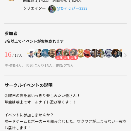
開催数 1,142回
過去参加 7,824人
クリエイター
@ちゃっぴー3333
参加者
3名以上でイベントが実施されます
16
/ 17人
主催
主催
主催
主催者4人、お気に入り18人、閲覧273人
サークルイベントの説明
金曜日の夜を思いっきり楽しみたい皆さん！
華金は朝までオールナイト遊び尽くす！！
イベントに参加しませんか？
ボードゲームとポーカーを組み合わせた、ワクワクが止まらない一夜を
お届けします！