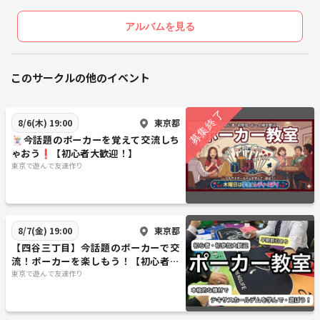
アルバムを見る
このサークルの他のイベント
東京都
8/6(木) 19:00
🃏今話題のポーカーを覚えて交流しち
ゃおう❗️【初心者大歓迎！】
東京で遊んで友達作り
東京都
8/7(金) 19:00
【四谷三丁目】今話題のポーカーで交
流！ポーカーを楽しもう！【初心者大
歓迎】
東京で遊んで友達作り