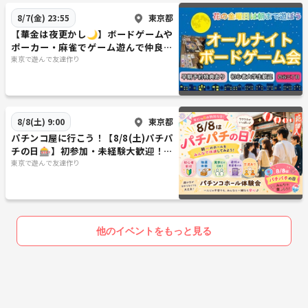
東京都
8/7(金) 23:55
【華金は夜更かし🌙】ボードゲームや
ポーカー・麻雀でゲーム遊んで仲良く
なろう【男女共催】
東京で遊んで友達作り
東京都
8/8(土) 9:00
パチンコ屋に行こう！【8/8(土)パチパ
チの日🎰】初参加・未経験大歓迎！パ
チンコデビュー応援＆交流イベント
東京で遊んで友達作り
他のイベントをもっと見る