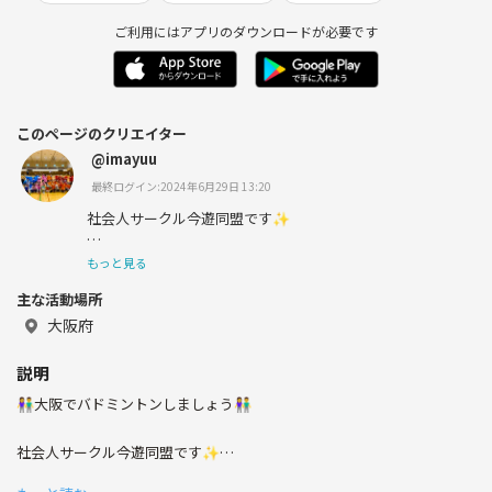
ご利用にはアプリのダウンロードが必要です
このページのクリエイター
@imayuu
最終ログイン:2024年6月29日 13:20
社会人サークル今遊同盟です✨
もっと見る
主な活動場所
20代,30代中心の社会人でバドミントンサークルや飲み会
をしていますっ♫
大阪府
説明
👫大阪でバドミントンしましょう👫
開催風景▽
インスタグラム
社会人サークル今遊同盟です✨
@imayuujp