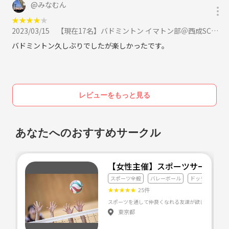
@
みなむん
★
★
★
★
★
応募時に差し支えない程度で、簡単な自己紹介の記載お願いします🤲
2023/03/15
【現在17名】バドミントン イマトン部＠西成SCに参加
イベント毎に参加集計を取るので、もちろん毎回参加でな
⭐︎名前orニックネーム
くて大丈夫です🙆‍♀️
⭐︎年齢
バドミントン久しぶりでしたが楽しかったです。
⭐︎職業
⭐︎出身
質問等があればお気軽にお待ちしてますっ💛
ぜひぜひ一緒に楽しみましょーっ🎶✨
レビューをもっと見る
応募時に差し支えない程度で、簡単な自己紹介の記載お願
いします🤲
あなたへのおすすめサークル
⭐︎名前orニックネーム
【女性主催】スポーツサークル
⭐︎年齢
スポーツ全般
バレーボール
ドッチボール
⭐︎職業
★
★
★
★
★
25件
⭐︎出身
東京都