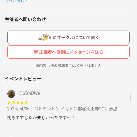
もっと読む…
20代,30代中心の社会人でバドミントン・フットサルサークルや飲み会
をしていますっ♫
主催者へ問い合わせ
公式サイト▽
イマトン部 大阪
💛友達や恋人を作りたい
AIにサークルについて聞く
💛大阪で友達や恋人を作りたい
💛職場以外に楽しめる場所が欲しい
💛職場以外に楽しめる場所が欲しい
💬 主催者へ個別にメッセージを送る
💛気の合う・共通の趣味の友達が欲しい
💛気の合う・共通の趣味の友達が欲しい
という方、大歓迎です♫
※内容は他の参加者には公開されません
という方、大歓迎です♫
※ナンパ目的等での参加はご遠慮ください。
イベントレビュー
人見知りの方、一人での参加の方大歓迎です♪☆
※ナンパ目的等での参加はご遠慮ください。
@
6BhDWe
参加しやすい様、一人参加される方や初参加の方が毎回半数近くしめま
★
★
★
★
★
す😆
2023/04/06
バドミントン イマトン部＠天王寺SCに参加
人見知りの方、一人での参加の方大歓迎です♪☆
イベント毎に参加集計を取るので、もちろん毎回参加でなくて大丈夫で
初めてでしたが楽しかったです〜！
す🙆‍♀️
参加しやすい様、一人参加される方や初参加の方が毎回半
数近くしめます😆
質問等があればお気軽にお待ちしてますっ💛