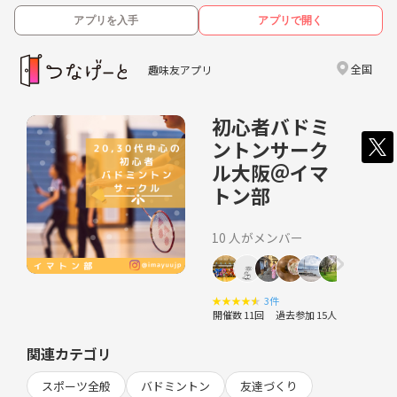
アプリを入手
アプリで開く
全国
趣味友アプリ
初心者バドミ
ントンサーク
ル大阪＠イマ
トン部
10 人がメンバー
★
★
★
★
★
3件
開催数 11回
過去参加 15人
関連カテゴリ
スポーツ全般
バドミントン
友達づくり