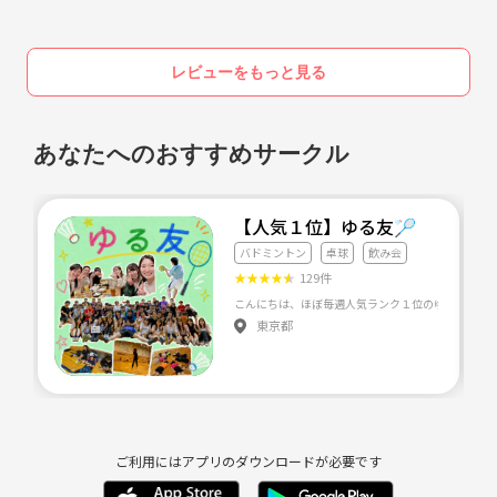
レビューをもっと見る
あなたへのおすすめサークル
【人気１位】ゆる友🏸
バドミントン
卓球
飲み会
★
★
★
★
★
129件
東京都
ご利用にはアプリのダウンロードが必要です