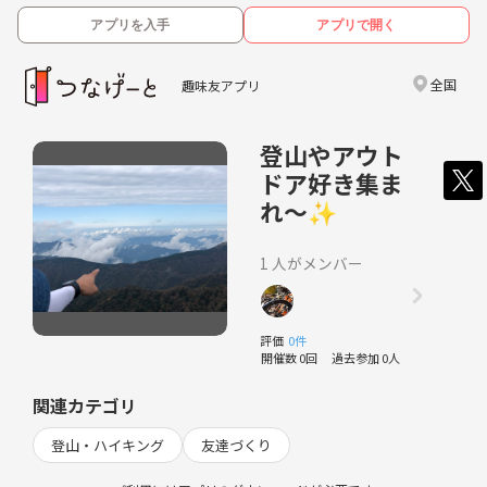
アプリを入手
アプリで開く
全国
趣味友アプリ
登山やアウト
ドア好き集ま
れ〜✨
1 人がメンバー
評価
0件
開催数 0回
過去参加 0人
関連カテゴリ
登山・ハイキング
友達づくり