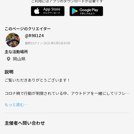
ご利用にはアプリのダウンロードが必要です
このページのクリエイター
@R981Z4
最終ログイン:2021年5月5日 8:08
主な活動場所
岡山県
説明
ご覧いただきありがとうございます！
コロナ禍で行動が制限されている中、アウトドアを一緒にしてリフレッ
シュしたいと思い、サークルを作らせていただきました！
もっと読む…
いきなり集まって何かすると言うのも初対面になるのでまず集まって話
をして何をするかなどの予定も組まればなと思います😊
主催者へ問い合わせ
どんな方でも参加、よろしくお願い致します✨