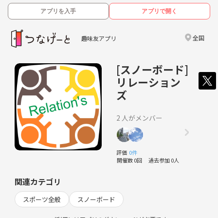
アプリを入手
アプリで開く
全国
趣味友アプリ
[スノーボード]
リレーション
ズ
2 人がメンバー
評価
0件
開催数 0回
過去参加 0人
関連カテゴリ
スポーツ全般
スノーボード