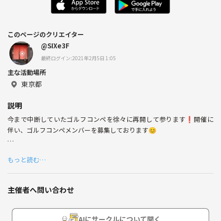
このページのクリエイター
@SIXe3F
最終ログイン:2021年2月5日 1:05
主な活動場所
東京都
説明
今まで中断していたゴルフコンペを徐々に再開して参ります❗️開催に
伴い、ゴルフコンペメンバーを募集しております😊
政府の非常事態宣言もあけ、様々な方々から運動不足、ゴルフ不足とい
もっと読む…
うお声を頂き、大変ご好評頂いている月1回のゴルフコンペ開催を再開
することに致しました❗️
主催者へ問い合わせ
まだコロナが収まっていない状況で、今すぐ参加したい方だけでなく、
今後参加したい方、興味がある方が居ましたら、1本ご連絡下さい😊
AIにサークルについて聞く