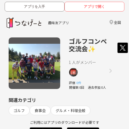
アプリを入手
アプリで開く
全国
趣味友アプリ
ゴルフコンペ
交流会✨
1 人がメンバー
評価
0件
開催数 0回
過去参加 0人
関連カテゴリ
ゴルフ
食事会
グルメ・料理全般
ご利用にはアプリのダウンロードが必要です