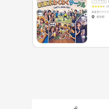
フットサル
★
★
★
★
★
1
東京都