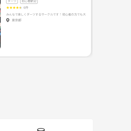
ダーツ
初心者歓迎
★
★
★
★
★
6件
みんなで楽しくダーツするサークルです！ 初心者の方でも大丈夫です🙆 ダーツ界隈みんなあっ
新東京ワクワクサークルへよ
東京都