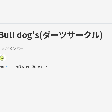
Bull dog's(ダーツサークル)
1 人がメンバー
評価
0件
開催数 0回
過去参加 0人