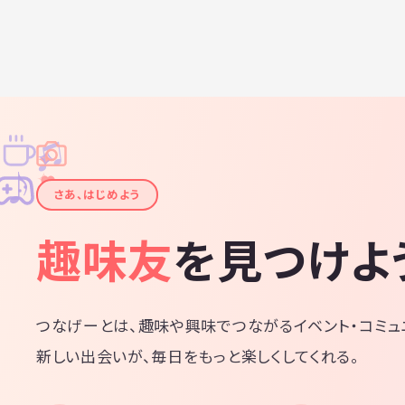
♫
✧
✦
✦
♪
✧
さあ、はじめよう
趣味友
を見つけよ
つなげーとは、趣味や興味でつながるイベント・コミュ
新しい出会いが、毎日をもっと楽しくしてくれる。