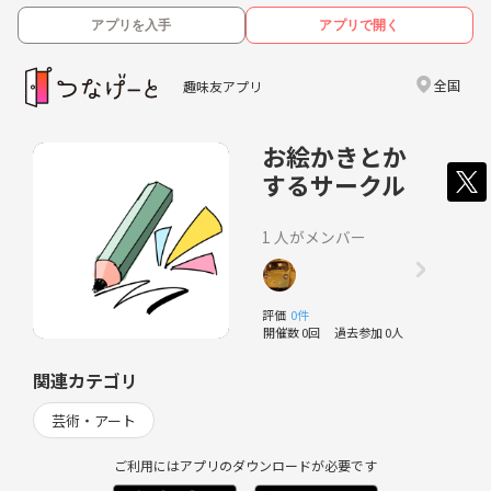
アプリを入手
アプリで開く
全国
趣味友アプリ
お絵かきとか
するサークル
1 人がメンバー
評価
0件
開催数 0回
過去参加 0人
関連カテゴリ
芸術・アート
ご利用にはアプリのダウンロードが必要です