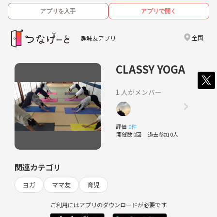
アプリを入手
アプリで開く
全国
趣味友アプリ
CLASSY YOGA
1 人がメンバー
評価
0件
開催数 0回
過去参加 0人
関連カテゴリ
ヨガ
ママ友
育児
ご利用にはアプリのダウンロードが必要です