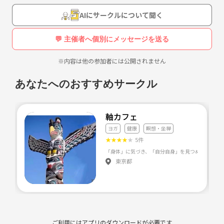
◯活動時間
AIにサークルについて聞く
毎週木曜日
＊託児なし:9時30分〜10時20分
💬 主催者へ個別にメッセージを送る
＊託児あり:10時30分〜11時20分
※内容は他の参加者には公開されません
◯会費
3000円/月
あなたへのおすすめサークル
＊別途託児費用:1人400円/回(2人目から半額)
＊託児の先生が子供さんを優しく見守ってくれているのでとても安
軸カフェ
心！！
ヨガ
健康
瞑想・坐禅
子供同士の輪も広がりママも子供さんも楽しくハッピーな時間を過ごせ
★
★
★
★
★
5件
るそんなサークルです！
東京都
まずはお気軽にお問い合わせください☆
(SNSのDMからのお問い合わせもOKです！)
instagram：@classy__yoga__
facebook：《URL削除》
ご利用にはアプリのダウンロードが必要です