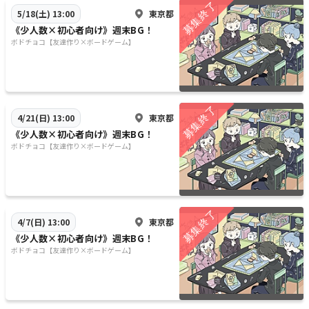
東京都
5/18(土) 13:00
《少人数×初心者向け》週末BG！
ボドチョコ【友達作り×ボードゲーム】
東京都
4/21(日) 13:00
《少人数×初心者向け》週末BG！
ボドチョコ【友達作り×ボードゲーム】
東京都
4/7(日) 13:00
《少人数×初心者向け》週末BG！
ボドチョコ【友達作り×ボードゲーム】