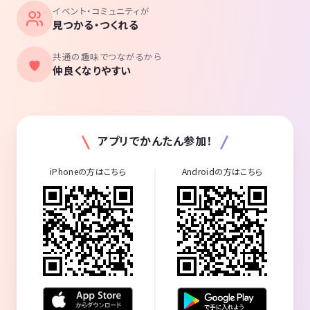
イベント・コミュニティが
見つかる・つくれる
共通の趣味でつながるから
仲良くなりやすい
アプリでかんたん参加！
iPhoneの方はこちら
Androidの方はこちら