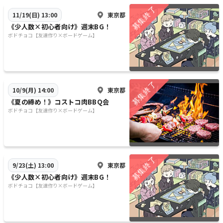
東京都
11/19(日) 13:00
《少人数×初心者向け》週末BG！
ボドチョコ【友達作り×ボードゲーム】
東京都
10/9(月) 14:00
《夏の締め！》コストコ肉BBQ会
ボドチョコ【友達作り×ボードゲーム】
東京都
9/23(土) 13:00
《少人数×初心者向け》週末BG！
ボドチョコ【友達作り×ボードゲーム】