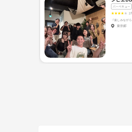
バーベキュー
★
★
★
★
★
1
東京都