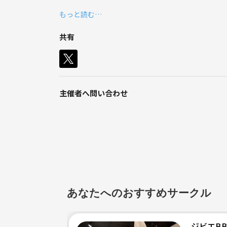
キャンプ初心者ですが、先輩に連れて行ってもらって
もっと読む…
キャンプでゆっくりするのもですが、バーベキューし
共有
なので色々な人と話してみたいので、
キャンプコミュニティー盛り上げたいです✨
初めましてなので、イベント参加前にはお茶でもして、
主催者へ問い合わせ
もしよければ連絡下さい、よろしくお願いします🤲
※現在コロナウィルスが流行っておりますが、終息
初めましてのお茶は、このご時世ライン電話やzoo
■参加条件■
※20歳以上のマナーの守れる人
※宗教・商売・ネットワークビジネスの勧誘などは
あなたへのおすすめサークル
※ナンパ等、他の人が不快に思う行為は禁止
ジビエBB
《つなげーと上でのLINE IDの交換・聞き出す行為は禁止されてい