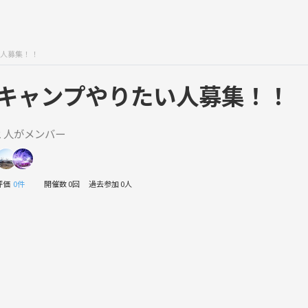
人募集！！
キャンプやりたい人募集！！
2 人がメンバー
評価
0件
開催数 0回
過去参加 0人