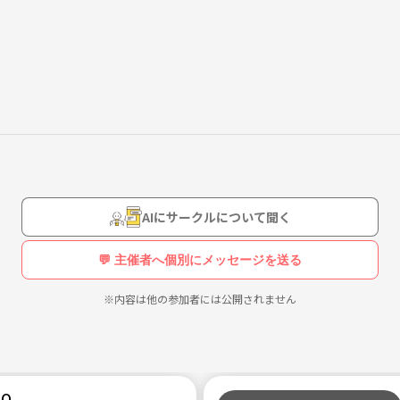
自然🌳の良さと、まったり外で食べるご飯🍚が最高にうまかったので
て楽しくいろんな人と話すのも楽しいです‼️
話せれたらいいなと思いますのでご了承ください(о´∀`о)
AIにサークルについて聞く
した時に楽しく遊べるようにこんな時こそ募集します笑
mという機能を使ってお話しするのも面白いかもなので良ければやりま
💬 主催者へ個別にメッセージを送る
※内容は他の参加者には公開されません
禁止
Q
ます》