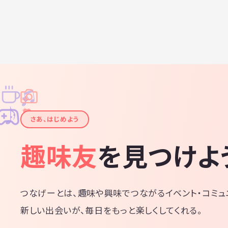
♫
✧
✦
✦
♪
✧
さあ、はじめよう
趣味友
を見つけよ
つなげーとは、趣味や興味でつながるイベント・コミュ
新しい出会いが、毎日をもっと楽しくしてくれる。