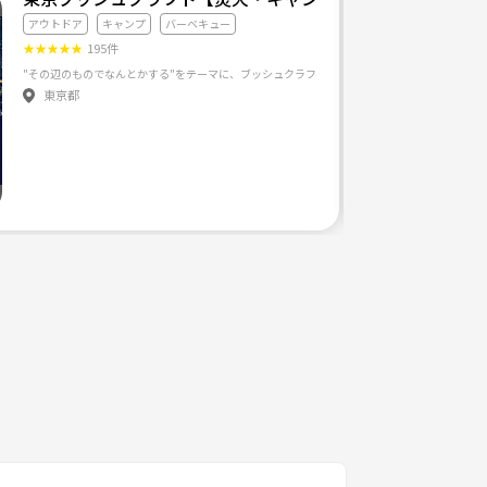
アウトドア
キャンプ
バーベキュー
★
★
★
★
★
195件
東京都