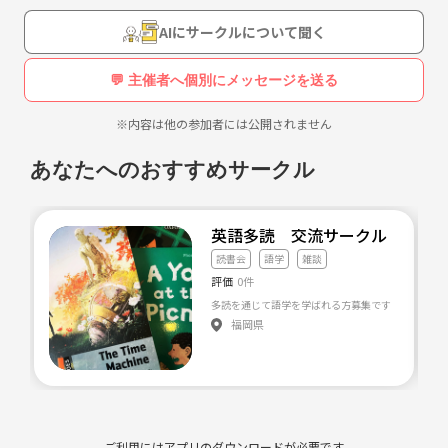
AIにサークルについて聞く
💬 主催者へ個別にメッセージを送る
※内容は他の参加者には公開されません
あなたへのおすすめサークル
英語多読 交流サークル 【福
読書会
語学
雑談
評価
0件
多読を通じて語学を学ばれる方募集です！もちろん
福岡県
ご利用にはアプリのダウンロードが必要です