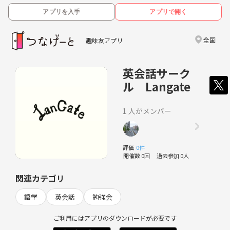
アプリを入手
アプリで開く
全国
趣味友アプリ
英会話サーク
ル Langate
1 人がメンバー
評価
0件
開催数 0回
過去参加 0人
関連カテゴリ
語学
英会話
勉強会
ご利用にはアプリのダウンロードが必要です