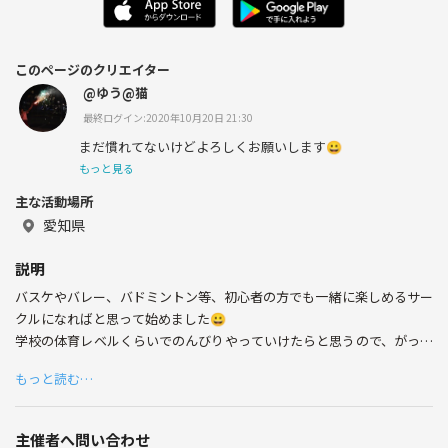
このページのクリエイター
@ゆう@猫
最終ログイン:2020年10月20日 21:30
まだ慣れてないけどよろしくお願いします😀
もっと見る
主な活動場所
愛知県
説明
バスケやバレー、バドミントン等、初心者の方でも一緒に楽しめるサー
クルになればと思って始めました😀
学校の体育レベルくらいでのんびりやっていけたらと思うので、がっつ
りやりたい人よりはゆったりやりたい人に参加してもらいたいと思いま
もっと読む…
す(^^)
週1〜2でいろんなスポーツしているので興味があれば連絡ください💡
主催者へ問い合わせ