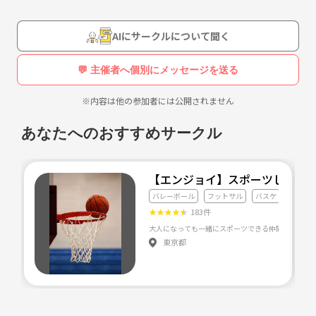
AIにサークルについて聞く
💬 主催者へ個別にメッセージを送る
※内容は他の参加者には公開されません
あなたへのおすすめサークル
【エンジョイ】スポーツしまし
バレーボール
フットサル
バスケ
★
★
★
★
★
183件
東京都