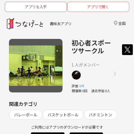
アプリを入手
アプリで開く
全国
趣味友アプリ
初心者スポー
ツサークル
1 人がメンバー
評価
0件
開催数 0回
過去参加 0人
関連カテゴリ
バレーボール
バスケットボール
バドミントン
ご利用にはアプリのダウンロードが必要です