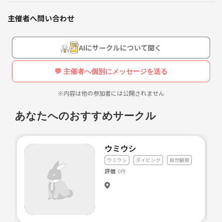
外はおうちフィットネスや朝ヨガなど。東京・神奈川・千葉・埼玉在住
気軽に語り合える居場所「マリントーク倶楽部」つくりが
の40代から50代中心のシニアコミュニティサークルです。いつかそんな
私たちの目標です。
主催者へ問い合わせ
人たちが気が向いた時に自由に立ち寄り、仲間とグラスを片手に気軽に
語り合える居場所「マリントーク倶楽部」つくりが私たちの目標です。
海がとにかく好きな方、子育てが一段落し何かをはじめたい方、定年後
AIにサークルについて聞く
海がとにかく好きな方、子育てが一段落し何かをはじめた
の仲間つくり、体を動かしたい方などまずはお気軽にお問合せ下さい。
い方、定年後の仲間つくり、体を動かしたい方などまずは
お気軽にお問合せ下さい。
💬 主催者へ個別にメッセージを送る
※内容は他の参加者には公開されません
あなたへのおすすめサークル
ウミウシ
ウミウシ
ダイビング
自然観察
評価
0件