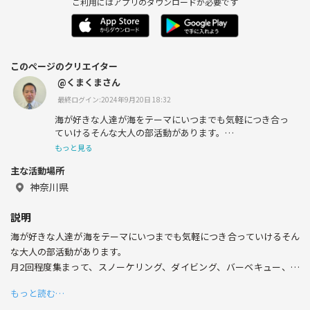
ご利用にはアプリのダウンロードが必要です
このページのクリエイター
@くまくまさん
最終ログイン:2024年9月20日 18:32
海が好きな人達が海をテーマにいつまでも気軽につき合っ
ていけるそんな大人の部活動があります。
もっと見る
主な活動場所
月2回程度集まって、スノーケリング、ダイビング、バー
神奈川県
ベキュー、潮干狩り、釣り、ビーチヨガなどを海で楽しん
だり、現地の新鮮な魚介に舌鼓したり、温泉に入ったり、
説明
味覚狩りなど楽しみは無限です。
海が好きな人達が海をテーマにいつまでも気軽につき合っていけるそん
な大人の部活動があります。
月2回程度集まって、スノーケリング、ダイビング、バーベキュー、潮
東京・神奈川・千葉・埼玉在住の40代後半から60代中心
干狩り、釣り、ビーチヨガなどを海で楽しんだり、現地の新鮮な魚介に
のシニアコミュニティサークルです。いつかそんな人たち
もっと読む…
舌鼓したり、温泉に入ったり、味覚狩りなど楽しみは無限です。週末以
が気が向いた時に自由に立ち寄り、仲間とグラスを片手に