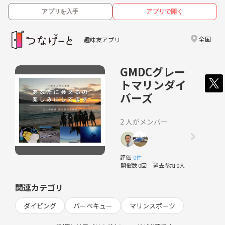
アプリを入手
アプリで開く
全国
趣味友アプリ
GMDCグレー
トマリンダイ
バーズ
2 人がメンバー
評価
0件
開催数 0回
過去参加 0人
関連カテゴリ
ダイビング
バーベキュー
マリンスポーツ