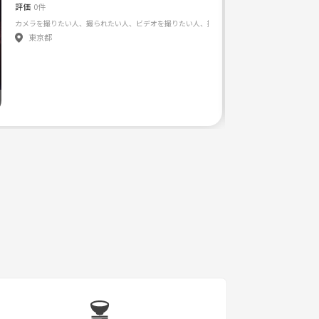
評価
0件
カメラを撮りたい人、撮られたい人、ビデオを撮りたい人、撮られたい人、みんなで集まりましょ
1人でじっくり写真を撮ることは好き！ …でも共有できる人がいたら もっと楽しいだろうな〜！ ふと
東京都