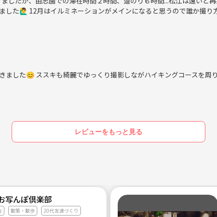
りましたが、由志園での滞在時間２時間、道のり６時間...松江は遠いと再
た🙋‍♂️ 12月はイルミネーションがメインになると思うので誰か撮り
思っていただいた方へ。
せをお願いいたします。
目を箇条書きで構いませんので、入力して送信をお願いいたします。
きます。
きました😊 ススキも綺麗でゆっくり撮影しながハイキングコースを周
って頂ければと思います。
レビューをもっと見る
内でメッセージのやり取りをさせて頂きます。)
】お写んぽ倶楽部
会
散策・散歩
20代友達づくり