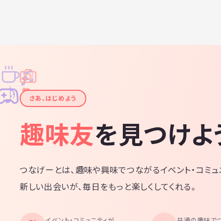
♫
✧
✦
✦
♪
✧
さあ、はじめよう
趣味友
を見つけよ
つなげーとは、趣味や興味でつながるイベント・コミュ
新しい出会いが、毎日をもっと楽しくしてくれる。
イベント・コミュニティが
共通の趣味で