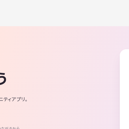
う
ニティアプリ。
つながるから