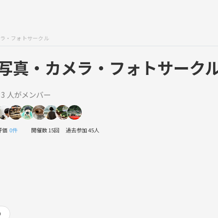
ラ・フォトサークル
写真・カメラ・フォトサーク
33 人がメンバー
評価
0件
開催数 15回
過去参加 45人
り