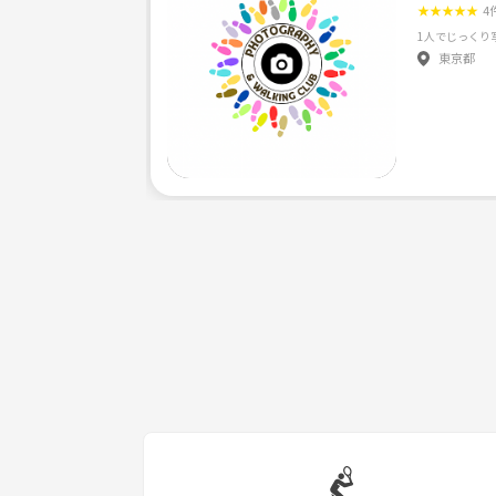
★
★
★
★
★
4
東京都