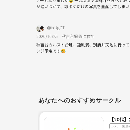
アーとなりました😂 一応境港で海鮮丼を食べて帰
【参加方法】
が追いつかず、球ボケだけの写真を量産してしまいまし
メンバーとして登録したい、企画など手伝いたいと
サークル参加申請、または管理人あてにお問い合わ
サークル参加申請の際には下記の入力フォームの項
@
ixUg7T
2020/10/25
秋吉台撮影に参加
折り返しお返事と、サークルに追加をさせていただ
秋吉台カルスト台地、鍾乳洞、別府弁天池に行って
不明点などありましたら、お気軽にメッセージを送
ンジ予定です😂
【入力フォーム】
お名前：できればフルネーム
年齢:
カメラ歴：
一言(あればて結構です)；
あなたへのおすすめサークル
(初めてイベントにご参加されるまでは、つなげーと
【20代
カメラ・撮影