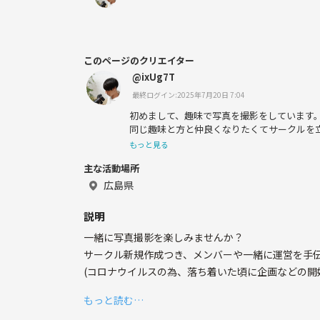
このページのクリエイター
@ixUg7T
最終ログイン:2025年7月20日 7:04
初めまして、趣味で写真を撮影をしています
同じ趣味と方と仲良くなりたくてサークルを
まだまだサークル管理者として至らぬ所は多
もっと見る
じ趣味と方と募れる場を作りたいと活動して
主な活動場所
よろしくお願いします。
広島県
説明
一緒に写真撮影を楽しみませんか？
サークル新規作成つき、メンバーや一緒に運営を手
(コロナウイルスの為、落ち着いた頃に企画などの開
もっと読む…
【サークル設立の想い】