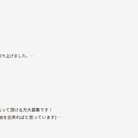
。
立ち上げました。
いですが、広島で同
います。
伝って頂ける方大募集です！
始を出来ればと思っています)