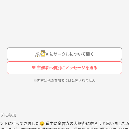
出来る方が欲しく設立しました。
たらと思います☺️
に参加する事、人との繋がりを楽しめるサークルにしたいと思っています
方
AIにサークルについて聞く
💬 主催者へ個別にメッセージを送る
※内容は他の参加者には公開されません
ップに参加
ントに行ってきました😊 道中に金言寺の大銀杏に寄ろうと思いました