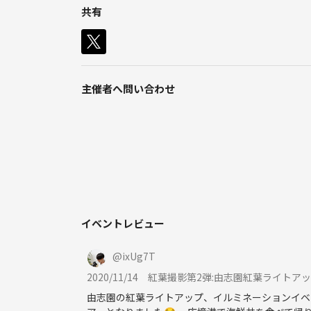
私自身カメラは初心者ですが、趣味を通して仲良く
共有
広島を中心にいろいろな場所、イベントに撮影に行け
撮影することもですが、出掛けることや、イベント
【こんな方大募集】
・カメラ初心者のかた
主催者へ問い合わせ
・写真を撮るのが好きな方
・いろいろな所、イベントにいって写真を撮りたい
・被写体になりたい、撮りたい方
・写真、カメラに興味がある、始めたい方
・写真やカメラを通じて、交友関係を広げたい方
【活動予定】
・風景写真撮影
イベントレビュー
・イベント参加、撮影
・撮影会
@
ixUg7T
・写真旅行、ドライブ
2020/11/14
紅葉撮影第2弾:由志園紅葉ライトア
・カフェ、飲み会での親睦会...
由志園の紅葉ライトアップ、イルミネーションイベ