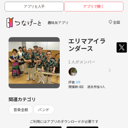
アプリを入手
アプリで開く
全国
趣味友アプリ
エリマアイラ
ンダース
1 人がメンバー
評価
0件
開催数 0回
過去参加 0人
関連カテゴリ
音楽全般
バンド
ご利用にはアプリのダウンロードが必要です