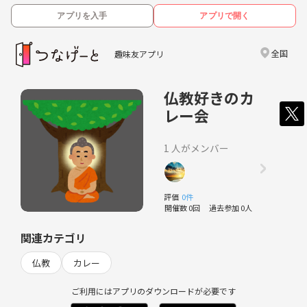
アプリを入手
アプリで開く
全国
趣味友アプリ
仏教好きのカ
レー会
1 人がメンバー
評価
0件
開催数 0回
過去参加 0人
関連カテゴリ
仏教
カレー
ご利用にはアプリのダウンロードが必要です