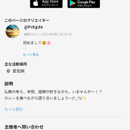
このページのクリエイター
@PcKgde
最終ログイン:2021年6月11日 14:39
初めまして😃🌸
いろんな人に出会いたいと思ってサークルたてました！
もっと見る
主な活動場所
宜しくお願いします😊
愛知県
説明
仏教の考え、寺院、座禅が好きなかた、いませんか～！？
カレーを食べながら語り合いましょうー(^_^)/✨
もっと読む…
主催者へ問い合わせ