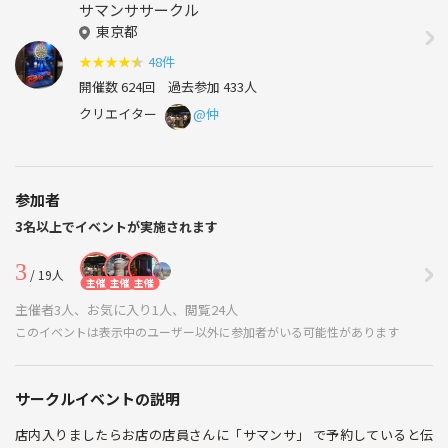
サマンササークル
東京都
★
★
★
★
★
48件
開催数 624回
過去参加 433人
クリエイター
@仲
参加者
3名以上でイベントが実施されます
3
/ 19人
主催
主催
主催
主催者3人、お気に入り1人、閲覧24人
このイベントは表示中のユーザー以外に参加者がいる可能性があります
サークルイベントの説明
店内入りましたらお店の店員さんに「サマンサ」 で予約していると伝