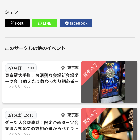
シェア
Post
LINE
facebook
このサークルの他のイベント
東京都
2/16(日) 11:00
東京駅大手町！お洒落な会場新会場ダ
ーツ会 ！教えたり教わったり初心者か
ら経験者まで！ダーツ交流
サマンササークル
東京都
2/15(土) 15:15
ダーツ大会交流♫！限定企画ダーツ会
交流♫初めての方初心者からベテラン
まで大歓迎です♫アクセスの良い渋谷
サマンササークル