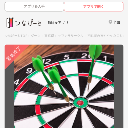
アプリを入手
アプリで開く
全国
趣味友アプリ
つなげーとTOP
ダーツ
東京都
サマンササークル
初心者の方ややったことの