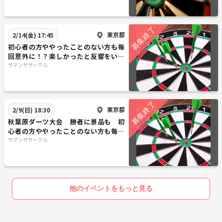
駅近く♪
東京都
2/14(金) 17:45
初心者の方ややったことのない方も毎
回意外に！？楽しかったと反響をいた
だいております
サマンササークル
東京都
2/9(日) 18:30
秋葉原ダーツ大会 勝者に景品も 初
心者の方ややったことのない方も毎回
意外に！？楽しかったと反響をいただ
サマンササークル
いており
他のイベントをもっと見る