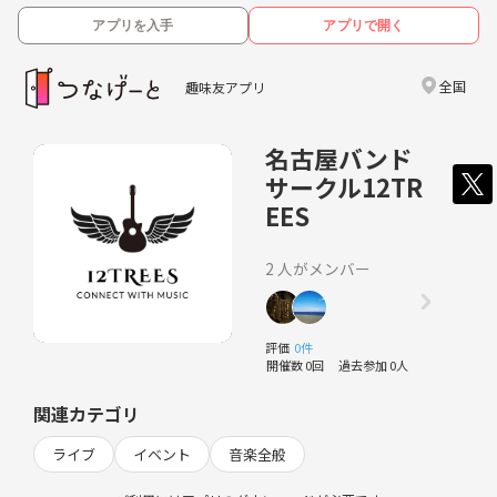
アプリを入手
アプリで開く
全国
趣味友アプリ
名古屋バンド
サークル12TR
EES
2 人がメンバー
評価
0件
開催数 0回
過去参加 0人
関連カテゴリ
ライブ
イベント
音楽全般