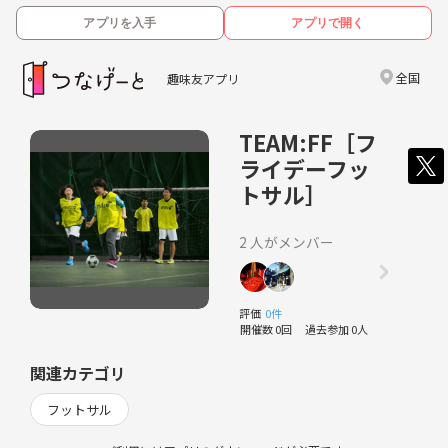
アプリを入手
アプリで開く
全国
趣味友アプリ
TEAM:FF［フ
ライデーフッ
トサル］
2 人がメンバー
評価
0件
開催数 0回
過去参加 0人
関連カテゴリ
フットサル