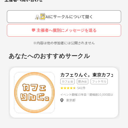
一緒にボールを蹴って楽しめるメンバーを随時募集しています！
ボールを触ることすら初めてという方でも楽しめて、また参加したいと
思えるようなサークルを目指しています。
AIにサークルについて聞く
楽しく和気あいあいとプレーできる雰囲気作りを重視しています。経験
💬 主催者へ個別にメッセージを送る
者、初心者、男女は関係なくフットサル出来るようなサークルにしたい
ため、フットサルやサッカー経験者の方は、周りを見てパス回しを楽し
※内容は他の参加者には公開されません
める方や競技志向でない方、エンジョイ志向の方を募集しています。
あなたへのおすすめサークル
一度見学をしてみたいという方も大歓迎です。お気軽にお問い合わせく
ださい(^^)
お友達とご一緒に参加、ご夫婦で参加など、どんな方でもお待ちしてお
カフェりんぐ。東京カフェ会・
ります！
カフェ会
飲み会
フットサル
★
★
★
★
★
541件
開催予定 8/30 . 9/6 . 9/13 . 9/27
開催時間 20:30〜22:30
東京都