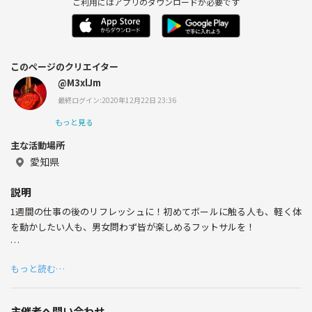
ご利用にはアプリのダウンロードが必要です
このページのクリエイター
@M3xlJm
最終ログイン:2020年12月22日 23:36
もっと見る
主な活動場所
愛知県
説明
1週間の仕事の後のリフレッシュに！初めてボールに触る人も、軽く体
を動かしたい人も、男女問わず皆が楽しめるフットサルを！
2017.1月29日設立しました！
もっと読む…
1週間の仕事を終えて、ストレスの溜まった心と体をリフレッシュ！定
期的に体を動かせるよう、華の金曜日‼︎に固定して、なるべく月に3回程
度は開催できるよう調整しています(^^)
主催者へ問い合わせ