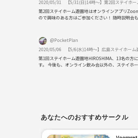
2020/05/31
【5/31(日)14時～】第2回ステイホ
第2回ステイホーム遊園地はオンラインアプリZoo
PocketPlanのことが少しでも気になったあなた、
ので興味のある方はご参加ください！ 随時説明会
毎月オンラインでの説明会を実施していますので、
顔出しなどは不要ですので聞くだけでも大丈夫です
@
PocketPlan
※以下に該当する方のご参加はお断りしております
2020/05/06
【5/6(水)14時～】広島ステイホ
・勧誘・セールス等を目的とした方
・ネットワークビジネス関係者の方
第1回ステイホーム遊園地HIROSHIMA、13名の方に参加し
す。 今後も、オンライン飲み会以外の、ステイホ
※若い人に広島の社会人サークルを知ってもらいたい
《つなげーと上でのLINE IDの交換・聞き出す行為は禁止されてい
あなたへのおすすめサークル
Voorpret