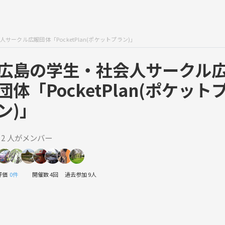
サークル広報団体「PocketPlan(ポケットプラン)」
広島の学生・社会人サークル
団体「PocketPlan(ポケット
ン)」
12 人がメンバー
評価
0件
開催数 4回
過去参加 9人