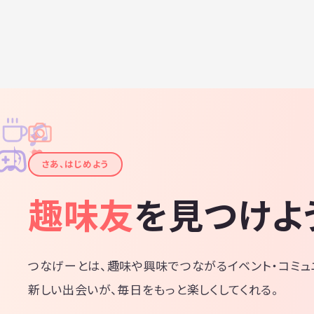
♫
✧
✦
✦
♪
✧
さあ、はじめよう
趣味友
を見つけよ
つなげーとは、趣味や興味でつながるイベント・コミュ
新しい出会いが、毎日をもっと楽しくしてくれる。