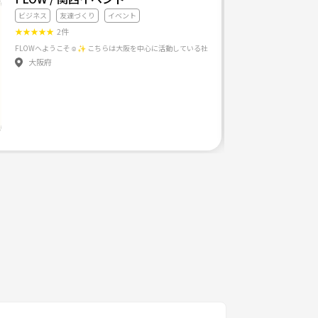
ビジネス
友達づくり
イベント
★
★
★
★
★
2件
大阪府