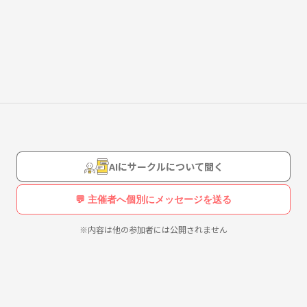
た日常を送っていたのに、
生活になっていませんか？
世の中にたくさんあるんです。
AIにサークルについて聞く
💬 主催者へ個別にメッセージを送る
います。
※内容は他の参加者には公開されません
うことで、
プンチャット)