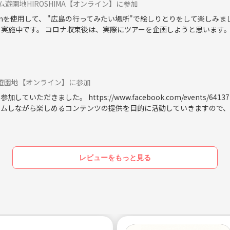
ーム遊園地HIROSHIMA【オンライン】に参加
mを使用して、 "広島の行ってみたい場所"で絵しりとりをして楽しみま
も実施中です。 コロナ収束後は、実際にツアーを企画しようと思います
ぜひ足を運んでみてください♪
☆
。
ーム遊園地【オンライン】に参加
ていただきました。 https://www.facebook.com/events/64
ームしながら楽しめるコンテンツの提供を目的に活動していきますので
との思いから、新メンバーの募集は、18歳～29歳とさせていただいて
レビューをもっと見る
ます》