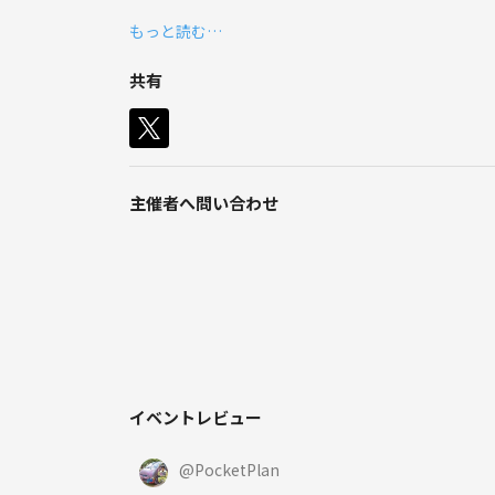
もっと読む…
学生時代は部活やサークルに打ち込んでいて充実し
社会人になると毎日が仕事一筋。
共有
気がつけば家と会社の往復以外には何も無い…って
でも、学生・社会人が参加できるサークルって実は
私たちは、
主催者へ問い合わせ
・サークルへの取材
・取材記事をHP・SNSでの発信
・サークルに入っていない人へのイベント企画
・サークル体験会の企画
などを通してサークルの魅力を発信する活動をして
現在、コロナ禍の状況で対面での取材が難しいとい
・オンラインでのイベントの企画・運営
イベントレビュー
・サークル立ち上げ支援
・サークルの広報・検索ツールの立ち上げ(LINEオー
@
PocketPlan
などの活動をしています。(2020/08/21 追記)