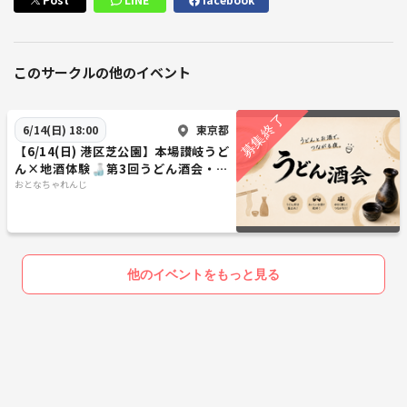
このサークルの他のイベント
東京都
6/14(日) 18:00
【6/14(日) 港区芝公園】本場讃岐うど
ん×地酒体験🍶第3回うどん酒会・初
参加大歓迎
おとなちゃれんじ
他のイベントをもっと見る