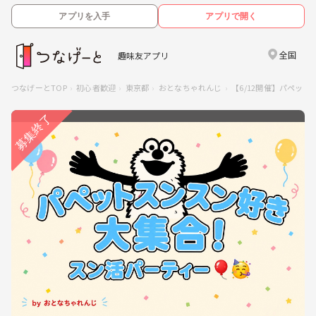
アプリを入手
アプリで開く
全国
趣味友アプリ
つなげーとTOP
初心者歓迎
東京都
おとなちゃれんじ
【6/12開催】パペッ