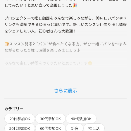
してみたい！と思い立って企画しました🎉
プロジェクターで推し動画をみんなで楽しみながら、美味しいパンやド
リンクも満喫できるゆるっと集いです。新しいスンスン仲間や推し情報
をシェアしたい人、初心者さんも大歓迎！
🍞スンスン見ると“パン”が食べたくなる方、ぜひ一緒にパンをつまみ
ながらゆったり推し時間を楽しみましょう♪
みんなで楽しい時間をつくりたいと思っています😊
◆当日の流れ
・19:50 受付開始
・20:00 スタート・乾杯
さらに表示
・22:00 終了
🌱グッズのお披露目など、したいことあれば自由に持ち込み、提案して
カテゴリー
ください♪
20代参加OK
30代参加OK
40代参加OK
⚠️注意事項⚠️
50代参加OK
60代参加OK
新宿
推し活