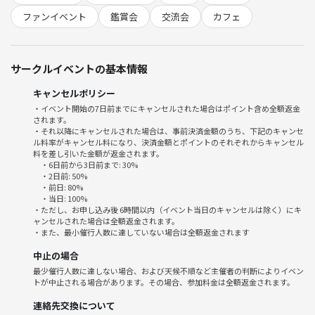
下記の行為はご遠慮ください。
ファンイベント
鑑賞会
交流会
カフェ
・勧誘・営業・告知・引き抜き・しつこいナンパ・暴言など
・過度なナンパ行為や迷惑行為
・開催内容や風景写真、動画のSNS等への無許可投稿
サークルイベントの基本情報
サークルやイベントの輪を乱す行動をする方、運営側の指示に従ってい
ただけない方や運営側が参加者様としてふさわしくないと判断した方
キャンセルポリシー
は、参加をお断りする場合がございます。
・イベント開始の7日前までにキャンセルされた場合はポイント含め全額返金
されます。
私自身ゆる推し活なので、楽しくてゆるい“推し活仲間”とパン片手に盛
・それ以降にキャンセルされた場合は、事前決済金額のうち、下記のキャンセ
ル料率がキャンセル料になり、決済金額とポイントのそれぞれからキャンセル
り上がりませんか？ご参加お待ちしています🎈
料を差し引いた金額が返金されます。
・6日前から3日前まで: 30%
・2日前: 50%
・前日: 80%
・当日: 100%
・ただし、お申し込み後 6時間以内（イベント当日のキャンセルは除く）にキ
ャンセルされた場合は全額返金されます。
・また、最小催行人数に達していない場合は全額返金されます
中止の場合
最少催行人数に達しない場合、および天候不順など主催者の判断によりイベン
トが中止される場合があります。その場合、参加料金は全額返金されます。
連絡先交換について