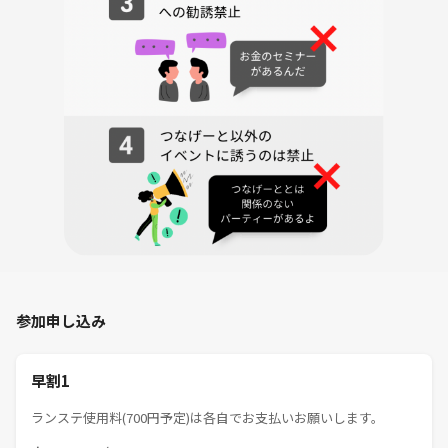
※ランステ利用予定(700円)です！
🎯こんな人にオススメ！
・運動不足解消したい
・新しい友達を作りたい
・東京で趣味仲間が欲しい
・ランニング始めてみたい
・1人だと運動が続かない
そんな方ぜひ😊
参加申し込み
️【禁止事項】
・無理な勧誘やしつこい営業行為
早割1
・ナンパ、セクハラ、暴言、喧嘩などモラルに欠ける行為
・ドタキャンや無断キャンセル(やむを得ない場合はご一報ください)
ランステ使用料(700円予定)は各自でお支払いお願いします。
・開催内容や人が写っている写真/動画をSNSに無断で投稿する行為