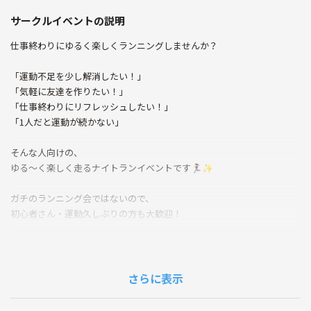
サークルイベントの説明
仕事終わりにゆるく楽しくランニングしませんか？
「運動不足を少し解消したい！」
「気軽に友達を作りたい！」
「仕事終わりにリフレッシュしたい！」
「1人だと運動が続かない」
そんな人向けの、
ゆる〜く楽しく走るナイトランイベントです🏃‍♀️✨
ガチのランニング会ではないので、
初心者さん・運動久しぶりの方も大歓迎！
みんなで会話しながら、
隅田川沿いを気持ちよく走りましょう🌃
さらに表示
ペースは話しながら走れるぐらいかなりゆっくりめなので安心してくだ
さい😊