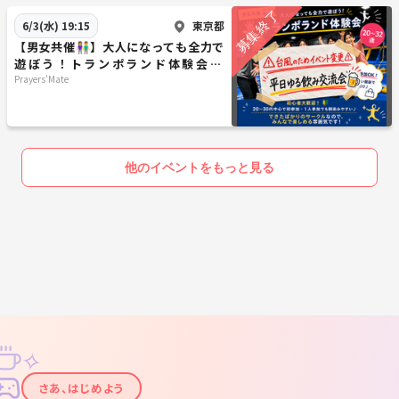
東京都
6/3(水) 19:15
【男女共催👫】大人になっても全力で
遊ぼう！トランポランド体験会🔥
🤸‍♀️《20〜32歳》
Prayers'Mate
他のイベントをもっと見る
✧
✦
さあ、はじめよう