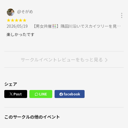
@
そがめ
★
★
★
★
★
2026/05/19
【男女共催👫】隅田川沿いでスカイツリーを見ながらナイトゆるラン🏃‍♂️🌃 《20~32歳》に参加
楽しかったです
サークルイベントレビューをもっと見る
シェア
Post
LINE
facebook
このサークルの他のイベント