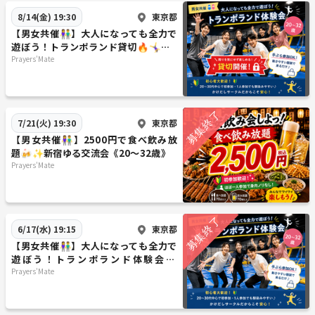
東京都
8/14(金) 19:30
【男女共催👫】大人になっても全力で
遊ぼう！トランポランド貸切🔥🤸‍♀️《2
0〜32歳》
Prayers'Mate
東京都
7/21(火) 19:30
【男女共催👫】2500円で食べ飲み放
題🍻✨新宿ゆる交流会《20〜32歳》
Prayers'Mate
東京都
6/17(水) 19:15
【男女共催👫】大人になっても全力で
遊ぼう！トランポランド体験会🔥
🤸‍♀️《20〜32歳》
Prayers'Mate