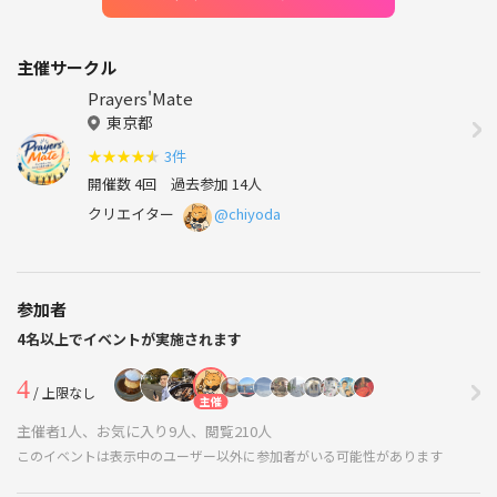
主催サークル
Prayers'Mate
東京都
★
★
★
★
★
3件
開催数 4回
過去参加 14人
クリエイター
@chiyoda
参加者
4名以上でイベントが実施されます
4
/ 上限なし
主催
主催者1人、お気に入り9人、閲覧210人
このイベントは表示中のユーザー以外に参加者がいる可能性があります