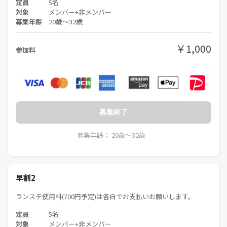
定員
5名
対象
メンバー+非メンバー
上記内容以外にもサークルやイベントの輪を乱す行為や迷惑行為が見ら
募集年齢
20歳〜32歳
れた場合には、主催判断で参加をお断りし、今後のイベントにも出禁と
させていただきます🙇‍♂️
￥1,000
参加料
気持ちの良いサークル運営のためご協力をよろしくお願いいたします
🙏✨️
募集終了
募集年齢： 20歳〜32歳
早割2
ランステ使用料(700円予定)は各自でお支払いお願いします。
定員
5名
対象
メンバー+非メンバー