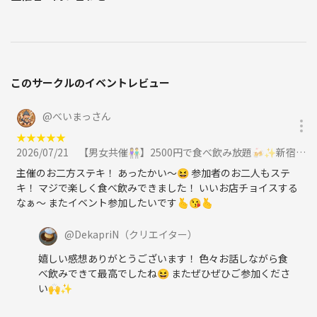
このサークルのイベントレビュー
@
べいまっさん
★
★
★
★
★
2026/07/21
【男女共催👫】2500円で食べ飲み放題🍻✨新宿ゆる交流会《20〜32歳》に参加
主催のお二方ステキ！ あったかい〜😆 参加者のお二人もステ
キ！ マジで楽しく食べ飲みできました！ いいお店チョイスする
なぁ〜 またイベント参加したいです🫰😘🫰
@
DekapriN
（クリエイター）
嬉しい感想ありがとうございます！ 色々お話しながら食
べ飲みできて最高でしたね😆 またぜひぜひご参加くださ
い🙌✨️