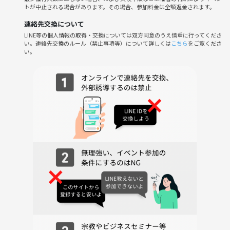
📍5/19(火)
トが中止される場合があります。その場合、参加料金は全額返金されます。
連絡先交換について
19:00 田原町駅集合
LINE等の個人情報の取得・交換については双方同意のうえ慎重に行ってくださ
↓
い。連絡先交換のルール（禁止事項等）について詳しくは
こちら
をご覧くださ
みんなでランステへ移動＆着替え
い。
↓
隅田川沿いをゆるラン🏃‍♂️🌃
↓
20:30頃 ラン終了予定
↓
希望者でご飯・飲み🍻
※ランニング後のご飯・飲み代は別途割り勘予定です
👕持ち物
・動きやすい服装
・運動靴
・飲み物
・タオル