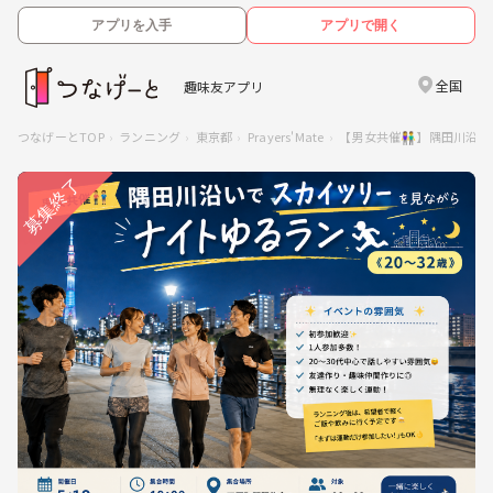
アプリを入手
アプリで開く
全国
趣味友アプリ
つなげーとTOP
ランニング
東京都
Prayers'Mate
【男女共催👫】隅田川沿いで