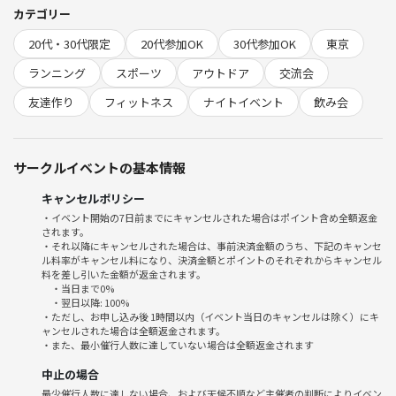
誰も置いていきません✨
カテゴリー
20代・30代限定
20代参加OK
30代参加OK
東京
🌟イベントの雰囲気
ランニング
スポーツ
アウトドア
交流会
友達作り
フィットネス
ナイトイベント
飲み会
・初参加歓迎✨
・1人参加多数！
・20〜30代中心で話しやすい雰囲気😊
サークルイベントの基本情報
・友達作り・趣味仲間作りに◎
・無理なく楽しく運動！
キャンセルポリシー
・イベント開始の7日前までにキャンセルされた場合はポイント含め全額返金
ランニング後は、
されます。
希望者で軽くご飯や飲みに行く予定です🍻
・それ以降にキャンセルされた場合は、事前決済金額のうち、下記のキャンセ
ル料率がキャンセル料になり、決済金額とポイントのそれぞれからキャンセル
料を差し引いた金額が返金されます。
「まずは運動だけ参加したい！」もOK👌
・当日まで0%
・翌日以降: 100%
・ただし、お申し込み後 1時間以内（イベント当日のキャンセルは除く）にキ
ャンセルされた場合は全額返金されます。
・また、最小催行人数に達していない場合は全額返金されます
🏃当日の流れ
中止の場合
最少催行人数に達しない場合、および天候不順など主催者の判断によりイベン